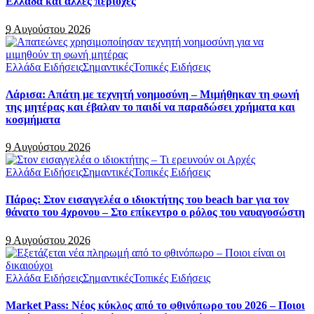
Ελλάδα και άλλες περιοχές
9 Αυγούστου 2026
Ελλάδα Ειδήσεις
Σημαντικές
Τοπικές Ειδήσεις
Λάρισα: Απάτη με τεχνητή νοημοσύνη – Μιμήθηκαν τη φωνή
της μητέρας και έβαλαν το παιδί να παραδώσει χρήματα και
κοσμήματα
9 Αυγούστου 2026
Ελλάδα Ειδήσεις
Σημαντικές
Τοπικές Ειδήσεις
Πάρος: Στον εισαγγελέα ο ιδιοκτήτης του beach bar για τον
θάνατο του 4χρονου – Στο επίκεντρο ο ρόλος του ναυαγοσώστη
9 Αυγούστου 2026
Ελλάδα Ειδήσεις
Σημαντικές
Τοπικές Ειδήσεις
Market Pass: Νέος κύκλος από το φθινόπωρο του 2026 – Ποιοι