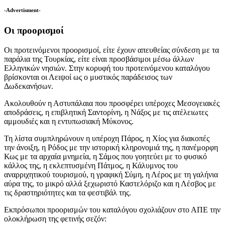
-Advertisment-
Οι προορισμοί
Οι προτεινόμενοι προορισμοί, είτε έχουν απευθείας σύνδεση με τα
παράλια της Τουρκίας, είτε είναι προσβάσιμοι μέσω άλλων
Ελληνικών νησιών. Στην κορυφή του προτεινόμενου καταλόγου
βρίσκονται οι Λειψοί ως ο μυστικός παράδεισος των
Δωδεκανήσων.
Ακολουθούν η Αστυπάλαια που προσφέρει υπέροχες Μεσογειακές
αποδράσεις, η επιβλητική Σαντορίνη, η Νάξος με τις ατέλειωτες
αμμουδιές και η εντυπωσιακή Μύκονος.
Τη λίστα συμπληρώνουν η υπέροχη Πάρος, η Χίος για διακοπές
την άνοιξη, η Ρόδος με την ιστορική κληρονομιά της, η πανέμορφη
Κως με τα αρχαία μνημεία, η Σάμος που γοητεύει με το φυσικό
κάλλος της, η εκλεπτυσμένη Πάτμος, η Κάλυμνος του
αναρριχητικού τουρισμού, η γραφική Σύμη, η Λέρος με τη γαλήνια
αύρα της, το μικρό αλλά ξεχωριστό Καστελόριζο και η Λέσβος με
τις δραστηριότητες και τα φεστιβάλ της.
Εκπρόσωποι προορισμών του καταλόγου σχολιάζουν στο ΑΠΕ την
ολοκλήρωση της φετινής σεζόν: