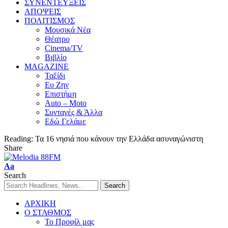
ΣΥΝΕΝΤΕΥΞΕΙΣ
ΑΠΟΨΕΙΣ
ΠΟΛΙΤΙΣΜΟΣ
Μουσικά Νέα
Θέατρο
Cinema/TV
Βιβλίο
MAGAZINE
Ταξίδι
Ευ Ζην
Επιστήμη
Auto – Moto
Συνταγές & Άλλα
Εδώ Γελάμε
Reading:
Τα 16 νησιά που κάνουν την Ελλάδα ασυναγώνιστη
Share
Aa
Search
ΑΡΧΙΚΗ
Ο ΣΤΑΘΜΟΣ
Το Προφίλ μας