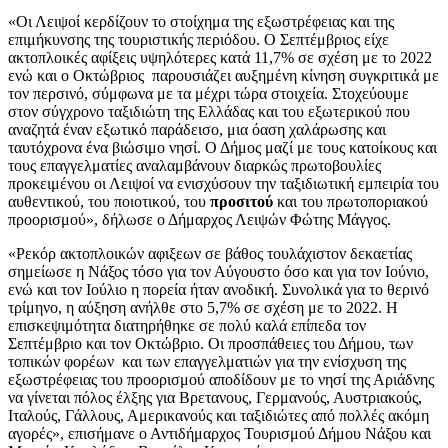
«Οι Λειψοί κερδίζουν το στοίχημα της εξωστρέφειας και της
επιμήκυνσης της τουριστικής περιόδου. Ο Σεπτέμβριος είχε
ακτοπλοικές αφίξεις υψηλότερες κατά 11,7% σε σχέση με το 2022
ενώ και ο Οκτώβριος παρουσιάζει αυξημένη κίνηση συγκριτικά με
τον περσινό, σύμφωνα με τα μέχρι τώρα στοιχεία. Στοχεύουμε
στον σύγχρονο ταξιδιώτη της Ελλάδας και του εξωτερικού που
αναζητά έναν εξωτικό παράδεισο, μια όαση χαλάρωσης και
ταυτόχρονα ένα βιώσιμο νησί. Ο Δήμος μαζί με τους κατοίκους και
τους επαγγελματίες αναλαμβάνουν διαρκώς πρωτοβουλίες
προκειμένου οι Λειψοί να ενισχύσουν την ταξιδιωτική εμπειρία του
αυθεντικού, του ποιοτικού, του
προσιτού
και του πρωτοποριακού
προορισμού», δήλωσε ο Δήμαρχος Λειψών Φώτης Μάγγος.
«Ρεκόρ ακτοπλοικών αφιξεων σε βάθος τουλάχιστον δεκαετίας
σημείωσε η Νάξος τόσο για τον Αύγουστο όσο και για τον Ιούνιο,
ενώ και τον Ιούλιο η πορεία ήταν ανοδική. Συνολικά για το θερινό
τρίμηνο, η αύξηση ανήλθε στο 5,7% σε σχέση με το 2022. Η
επισκεψιμότητα διατηρήθηκε σε πολύ καλά επίπεδα τον
Σεπτέμβριο και τον Οκτώβριο. Οι προσπάθειες του Δήμου, των
τοπικών φορέων και των επαγγελματιών για την ενίσχυση της
εξωστρέφειας του προορισμού αποδίδουν με το νησί της Αριάδνης
να γίνεται πόλος έλξης για Βρετανους, Γερμανούς, Αυστριακούς,
Ιταλούς, Γάλλους, Αμερικανούς και ταξιδιώτες από πολλές ακόμη
αγορές», επισήμανε ο Αντιδήμαρχος Τουρισμού Δήμου Νάξου και