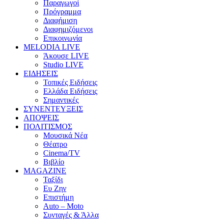
Παραγωγοί
Πρόγραμμα
Διαφήμιση
Διαφημιζόμενοι
Επικοινωνία
MELODIA LIVE
Άκουσε LIVE
Studio LIVE
ΕΙΔΗΣΕΙΣ
Τοπικές Ειδήσεις
Ελλάδα Ειδήσεις
Σημαντικές
ΣΥΝΕΝΤΕΥΞΕΙΣ
ΑΠΟΨΕΙΣ
ΠΟΛΙΤΙΣΜΟΣ
Μουσικά Νέα
Θέατρο
Cinema/TV
Βιβλίο
MAGAZINE
Ταξίδι
Ευ Ζην
Επιστήμη
Auto – Moto
Συνταγές & Άλλα