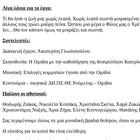
Λίγα λόγια για το έργο:
Τι θα ήταν η ζωή μας χωρίς λεφτά; Χωρίς λεφτά σωστά μοιρασμένα; 
άλλους τους τρώει μαύρη πείνα. Ώσπου μια μέρα ο Φίλος μας ο Χρέ
δει…Θα τον κάνουν όμως να μοιράζει και σωστά;
Συντελεστές:
Διασκευή έργου: Αικατερίνη Γλωσοπούλου
Σκηνοθεσία: Η Ομάδα με την καθοδήγηση της θεατρολόγου Κατερ
Μουσική: Επιλογές κομματιών έγιναν από την Ομάδα
Κοστούμια – σκηνικά: ΔΗ.ΠΕ.ΘΕ Ρούμελης – Ομάδα
Παίζουν οι ηθοποιοί:
Θοδωρής Ζιάκας, Νικολέτα Κιτσάκη, Χριστιάνα Σκέπα, Χαρά Ζακών
Χρυσοστόμος Ναξιός, Άρια Ζήρα, Ελένη Κοντογεώργου, Θανάσης 
Σας περιμένουμε όλους σε μια μοναδική βραδιά θεάτρου, όπου οι μ
Η είσοδος για το κοινό θα είναι ελεύθερη.