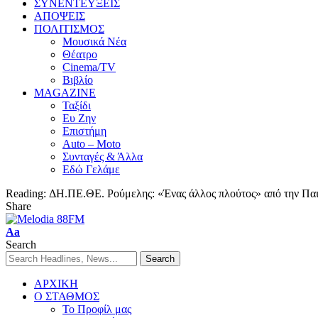
ΣΥΝΕΝΤΕΥΞΕΙΣ
ΑΠΟΨΕΙΣ
ΠΟΛΙΤΙΣΜΟΣ
Μουσικά Νέα
Θέατρο
Cinema/TV
Βιβλίο
MAGAZINE
Ταξίδι
Ευ Ζην
Επιστήμη
Auto – Moto
Συνταγές & Άλλα
Εδώ Γελάμε
Reading:
ΔΗ.ΠΕ.ΘΕ. Ρούμελης: «Ένας άλλος πλούτος» από την Π
Share
Aa
Search
ΑΡΧΙΚΗ
Ο ΣΤΑΘΜΟΣ
Το Προφίλ μας