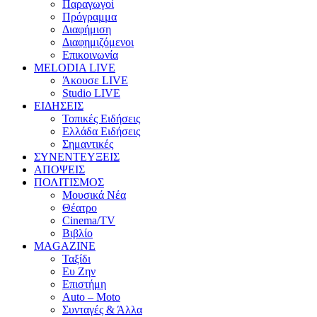
Παραγωγοί
Πρόγραμμα
Διαφήμιση
Διαφημιζόμενοι
Επικοινωνία
MELODIA LIVE
Άκουσε LIVE
Studio LIVE
ΕΙΔΗΣΕΙΣ
Τοπικές Ειδήσεις
Ελλάδα Ειδήσεις
Σημαντικές
ΣΥΝΕΝΤΕΥΞΕΙΣ
ΑΠΟΨΕΙΣ
ΠΟΛΙΤΙΣΜΟΣ
Μουσικά Νέα
Θέατρο
Cinema/TV
Βιβλίο
MAGAZINE
Ταξίδι
Ευ Ζην
Επιστήμη
Auto – Moto
Συνταγές & Άλλα