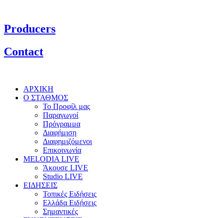
Producers
Contact
ΑΡΧΙΚΗ
Ο ΣΤΑΘΜΟΣ
Το Προφίλ μας
Παραγωγοί
Πρόγραμμα
Διαφήμιση
Διαφημιζόμενοι
Επικοινωνία
MELODIA LIVE
Άκουσε LIVE
Studio LIVE
ΕΙΔΗΣΕΙΣ
Τοπικές Ειδήσεις
Ελλάδα Ειδήσεις
Σημαντικές