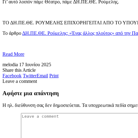
Γι’ αυτό λοιπόν πάμε Θέατρο, πάμε ΔΗ.ΠΕ.ΘΕ. Ρούμελης.
ΤΟ ΔΗ.ΠΕ.ΘΕ. ΡΟΥΜΕΛΗΣ ΕΠΙΧΟΡΗΓΕΙΤΑΙ ΑΠΟ ΤΟ ΥΠΟΥ
Το άρθρο
ΔΗ.ΠΕ.ΘΕ. Ρούμελης: «Ένας άλλος πλούτος» από την Π
Read More
melodia
17 Ιουνίου 2025
Share this Article
Facebook
Twitter
Email
Print
Leave a comment
Αφήστε μια απάντηση
Η ηλ. διεύθυνση σας δεν δημοσιεύεται.
Τα υποχρεωτικά πεδία σημε