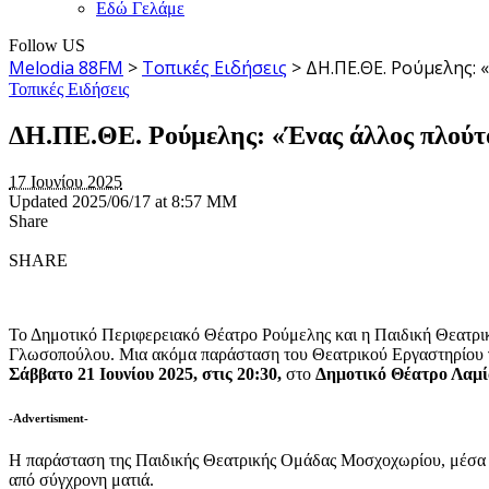
Εδώ Γελάμε
Follow US
Melodia 88FM
>
Τοπικές Ειδήσεις
>
ΔΗ.ΠΕ.ΘΕ. Ρούμελης:
Τοπικές Ειδήσεις
ΔΗ.ΠΕ.ΘΕ. Ρούμελης: «Ένας άλλος πλούτ
17 Ιουνίου 2025
Updated 2025/06/17 at 8:57 ΜΜ
Share
SHARE
Το Δημοτικό Περιφερειακό Θέατρο Ρούμελης και η Παιδική Θεατρι
Γλωσοπούλου. Μια ακόμα παράσταση του Θεατρικού Εργαστηρίου γι
Σάββατο 21 Ιουνίου 2025, στις 20:30,
στο
Δημοτικό Θέατρο Λαμί
-Advertisment-
H
παράσταση της Παιδικής Θεατρικής Ομάδας Μοσχοχωρίου, μέσα απ
από σύγχρονη ματιά.