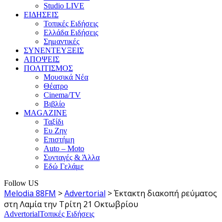
Studio LIVE
ΕΙΔΗΣΕΙΣ
Τοπικές Ειδήσεις
Ελλάδα Ειδήσεις
Σημαντικές
ΣΥΝΕΝΤΕΥΞΕΙΣ
ΑΠΟΨΕΙΣ
ΠΟΛΙΤΙΣΜΟΣ
Μουσικά Νέα
Θέατρο
Cinema/TV
Βιβλίο
MAGAZINE
Ταξίδι
Ευ Ζην
Επιστήμη
Auto – Moto
Συνταγές & Άλλα
Εδώ Γελάμε
Follow US
Melodia 88FM
>
Advertorial
>
Έκτακτη διακοπή ρεύματος
στη Λαμία την Τρίτη 21 Οκτωβρίου
Advertorial
Τοπικές Ειδήσεις