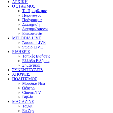
ΑΡΧΙΚΗ
Ο ΣΤΑΘΜΟΣ
Το Προφίλ μας
Παραγωγοί
Πρόγραμμα
Διαφήμιση
Διαφημιζόμενοι
Επικοινωνία
MELODIA LIVE
Άκουσε LIVE
Studio LIVE
ΕΙΔΗΣΕΙΣ
Τοπικές Ειδήσεις
Ελλάδα Ειδήσεις
Σημαντικές
ΣΥΝΕΝΤΕΥΞΕΙΣ
ΑΠΟΨΕΙΣ
ΠΟΛΙΤΙΣΜΟΣ
Μουσικά Νέα
Θέατρο
Cinema/TV
Βιβλίο
MAGAZINE
Ταξίδι
Ευ Ζην