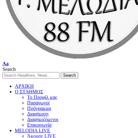
Aa
Search
ΑΡΧΙΚΗ
Ο ΣΤΑΘΜΟΣ
Το Προφίλ μας
Παραγωγοί
Πρόγραμμα
Διαφήμιση
Διαφημιζόμενοι
Επικοινωνία
MELODIA LIVE
Άκουσε LIVE