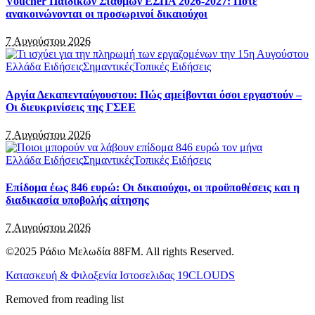
Voucher Παιδικών Σταθμών ΕΣΠΑ 2026-2027: Πότε
ανακοινώνονται οι προσωρινοί δικαιούχοι
7 Αυγούστου 2026
Ελλάδα Ειδήσεις
Σημαντικές
Τοπικές Ειδήσεις
Αργία Δεκαπενταύγουστου: Πώς αμείβονται όσοι εργαστούν –
Οι διευκρινίσεις της ΓΣΕΕ
7 Αυγούστου 2026
Ελλάδα Ειδήσεις
Σημαντικές
Τοπικές Ειδήσεις
Επίδομα έως 846 ευρώ: Οι δικαιούχοι, οι προϋποθέσεις και η
διαδικασία υποβολής αίτησης
7 Αυγούστου 2026
©2025 Ράδιο Μελωδία 88FM. All rights Reserved.
Κατασκευή & Φιλοξενία Ιστοσελιδας 19CLOUDS
Removed from reading list