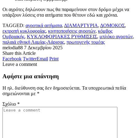
Οι αγρότες δηλώνουν πως θα παραμείνουν στον δρόμο μέχρι να
υπάρξουν λύσεις στα αιτήματα που θέτουν εδώ και χρόνια.
TAGGED:
αγροτικά αιτήματα
,
ΔΙΑΜΑΡΤΥΡΙΑ
,
ΔΟΜΟΚΟΣ
,
εκτροπή κυκλοφορίας
,
κινητοποιήσεις αγροτών
,
κόμβος
Ομβριακής
,
ΚΥΚΛΟΦΟΡΙΑΚΕΣ ΡΥΘΜΙΣΕΙΣ
,
μπλόκο αγροτών
,
παλαιά εθνική Λαμίας-Λάρισας
,
πρωτογενής τομέας
melodia88
7 Δεκεμβρίου 2025
Share this Article
Facebook
Twitter
Email
Print
Leave a comment
Αφήστε μια απάντηση
Η ηλ. διεύθυνση σας δεν δημοσιεύεται.
Τα υποχρεωτικά πεδία
σημειώνονται με
*
Σχόλιο
*