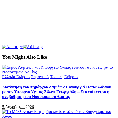
You Might Also Like
Ελλάδα Ειδήσεις
Σημαντικές
Τοπικές Ειδήσεις
Συνάντηση του Δημάρχου Λαμιέων Πανουργιά Παπαϊωάννου
με τον Υπουργό Υγείας Άδωνι Γεωργιάδη – Στο επίκεντρο η
αναβάθμιση του Νοσοκομείου Λαμίας
5 Αυγούστου 2026