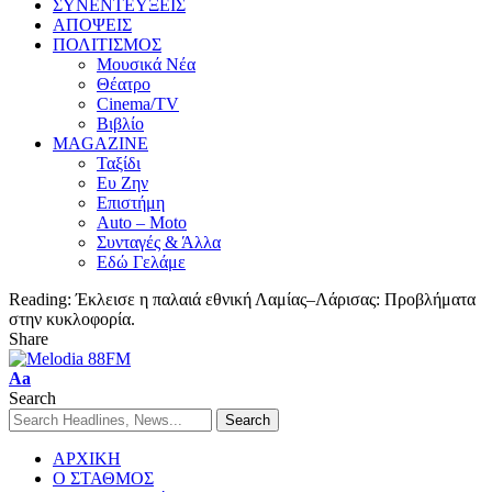
ΣΥΝΕΝΤΕΥΞΕΙΣ
ΑΠΟΨΕΙΣ
ΠΟΛΙΤΙΣΜΟΣ
Μουσικά Νέα
Θέατρο
Cinema/TV
Βιβλίο
MAGAZINE
Ταξίδι
Ευ Ζην
Επιστήμη
Auto – Moto
Συνταγές & Άλλα
Εδώ Γελάμε
Reading:
Έκλεισε η παλαιά εθνική Λαμίας–Λάρισας: Προβλήματα
στην κυκλοφορία.
Share
Aa
Search
ΑΡΧΙΚΗ
Ο ΣΤΑΘΜΟΣ