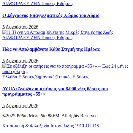
ΔΙΑΦΟΡΑ
ΕΥ ΖΗΝ
Τοπικές Ειδήσεις
Ο Σύγχρονος Επαγγελματικός Χώρος του Αύριο
5 Αυγούστου 2026
ΔΙΑΦΟΡΑ
ΕΥ ΖΗΝ
Τοπικές Ειδήσεις
Πώς να Απολαμβάνετε Κάθε Στιγμή της Ημέρας
5 Αυγούστου 2026
Ελλάδα Ειδήσεις
Σημαντικές
Τοπικές Ειδήσεις
ΔΥΠΑ: Άνοιξαν οι αιτήσεις για 8.000 νέες θέσεις του
προγράμματος «55+»
5 Αυγούστου 2026
©2025 Ράδιο Μελωδία 88FM. All rights Reserved.
Κατασκευή & Φιλοξενία Ιστοσελιδας 19CLOUDS