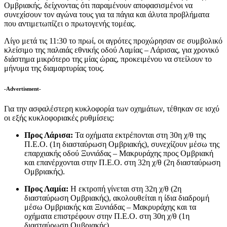
Ομβριακής, δείχνοντας ότι παραμένουν αποφασισμένοι να
συνεχίσουν τον αγώνα τους για τα πάγια και άλυτα προβλήματα
που αντιμετωπίζει ο πρωτογενής τομέας.
Λίγο μετά τις 11:30 το πρωί, οι αγρότες προχώρησαν σε συμβολικό
κλείσιμο της παλαιάς εθνικής οδού Λαμίας – Λάρισας, για χρονικό
διάστημα μικρότερο της μίας ώρας, προκειμένου να στείλουν το
μήνυμα της διαμαρτυρίας τους.
-Advertisment-
Για την ασφαλέστερη κυκλοφορία των οχημάτων, τέθηκαν σε ισχύ
οι εξής κυκλοφοριακές ρυθμίσεις:
Προς Λάρισα:
Τα οχήματα εκτρέπονται στη 30η χ/θ της
Π.Ε.Ο. (1η διασταύρωση Ομβριακής), συνεχίζουν μέσω της
επαρχιακής οδού Ξυνιάδας – Μακρυράχης προς Ομβριακή
και επανέρχονται στην Π.Ε.Ο. στη 32η χ/θ (2η διασταύρωση
Ομβριακής).
Προς Λαμία:
Η εκτροπή γίνεται στη 32η χ/θ (2η
διασταύρωση Ομβριακής), ακολουθείται η ίδια διαδρομή
μέσω Ομβριακής και Ξυνιάδας – Μακρυράχης και τα
οχήματα επιστρέφουν στην Π.Ε.Ο. στη 30η χ/θ (1η
διασταύρωση Ομβριακής).