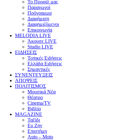
Το Προφίλ μας
Παραγωγοί
Πρόγραμμα
Διαφήμιση
Διαφημιζόμενοι
Επικοινωνία
MELODIA LIVE
Άκουσε LIVE
Studio LIVE
ΕΙΔΗΣΕΙΣ
Τοπικές Ειδήσεις
Ελλάδα Ειδήσεις
Σημαντικές
ΣΥΝΕΝΤΕΥΞΕΙΣ
ΑΠΟΨΕΙΣ
ΠΟΛΙΤΙΣΜΟΣ
Μουσικά Νέα
Θέατρο
Cinema/TV
Βιβλίο
MAGAZINE
Ταξίδι
Ευ Ζην
Επιστήμη
Auto – Moto