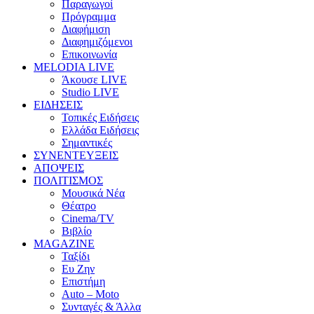
Παραγωγοί
Πρόγραμμα
Διαφήμιση
Διαφημιζόμενοι
Επικοινωνία
MELODIA LIVE
Άκουσε LIVE
Studio LIVE
ΕΙΔΗΣΕΙΣ
Τοπικές Ειδήσεις
Ελλάδα Ειδήσεις
Σημαντικές
ΣΥΝΕΝΤΕΥΞΕΙΣ
ΑΠΟΨΕΙΣ
ΠΟΛΙΤΙΣΜΟΣ
Μουσικά Νέα
Θέατρο
Cinema/TV
Βιβλίο
MAGAZINE
Ταξίδι
Ευ Ζην
Επιστήμη
Auto – Moto
Συνταγές & Άλλα