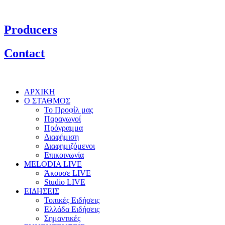
Producers
Contact
ΑΡΧΙΚΗ
Ο ΣΤΑΘΜΟΣ
Το Προφίλ μας
Παραγωγοί
Πρόγραμμα
Διαφήμιση
Διαφημιζόμενοι
Επικοινωνία
MELODIA LIVE
Άκουσε LIVE
Studio LIVE
ΕΙΔΗΣΕΙΣ
Τοπικές Ειδήσεις
Ελλάδα Ειδήσεις
Σημαντικές