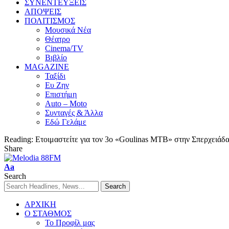
ΣΥΝΕΝΤΕΥΞΕΙΣ
ΑΠΟΨΕΙΣ
ΠΟΛΙΤΙΣΜΟΣ
Μουσικά Νέα
Θέατρο
Cinema/TV
Βιβλίο
MAGAZINE
Ταξίδι
Ευ Ζην
Επιστήμη
Auto – Moto
Συνταγές & Άλλα
Εδώ Γελάμε
Reading:
Ετοιμαστείτε για τον 3ο «Goulinas ΜΤΒ» στην Σπερχειάδ
Share
Aa
Search
ΑΡΧΙΚΗ
Ο ΣΤΑΘΜΟΣ
Το Προφίλ μας