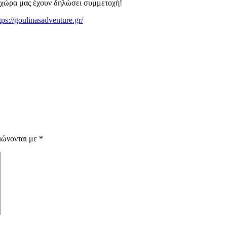
η χώρα μας έχουν δηλώσει συμμετοχή!
tps://goulinasadventure.gr/
ιώνονται με
*