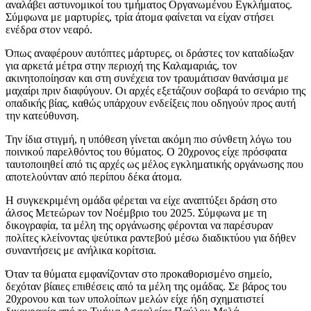
αναλάβει αστυνομικοί του τμήματος Οργανωμένου Εγκλήματος.
Σύμφωνα με μαρτυρίες, τρία άτομα φαίνεται να είχαν στήσει
ενέδρα στον νεαρό.
Όπως αναφέρουν αυτόπτες μάρτυρες, οι δράστες τον καταδίωξαν
για αρκετά μέτρα στην περιοχή της Καλαμαριάς, τον
ακινητοποίησαν και στη συνέχεια τον τραυμάτισαν θανάσιμα με
μαχαίρι πριν διαφύγουν. Οι αρχές εξετάζουν σοβαρά το σενάριο της
οπαδικής βίας, καθώς υπάρχουν ενδείξεις που οδηγούν προς αυτή
την κατεύθυνση.
Την ίδια στιγμή, η υπόθεση γίνεται ακόμη πιο σύνθετη λόγω του
ποινικού παρελθόντος του θύματος. Ο 20χρονος είχε πρόσφατα
ταυτοποιηθεί από τις αρχές ως μέλος εγκληματικής οργάνωσης που
αποτελούνταν από περίπου δέκα άτομα.
Η συγκεκριμένη ομάδα φέρεται να είχε αναπτύξει δράση στο
άλσος Μετεώρων τον Νοέμβριο του 2025. Σύμφωνα με τη
δικογραφία, τα μέλη της οργάνωσης φέρονται να παρέσυραν
πολίτες κλείνοντας ψεύτικα ραντεβού μέσω διαδικτύου για δήθεν
συναντήσεις με ανήλικα κορίτσια.
Όταν τα θύματα εμφανίζονταν στο προκαθορισμένο σημείο,
δεχόταν βίαιες επιθέσεις από τα μέλη της ομάδας. Σε βάρος του
20χρονου και των υπολοίπων μελών είχε ήδη σχηματιστεί