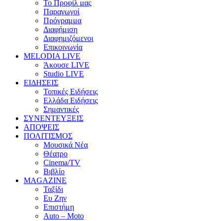
Το Προφίλ μας
Παραγωγοί
Πρόγραμμα
Διαφήμιση
Διαφημιζόμενοι
Επικοινωνία
MELODIA LIVE
Άκουσε LIVE
Studio LIVE
ΕΙΔΗΣΕΙΣ
Τοπικές Ειδήσεις
Ελλάδα Ειδήσεις
Σημαντικές
ΣΥΝΕΝΤΕΥΞΕΙΣ
ΑΠΟΨΕΙΣ
ΠΟΛΙΤΙΣΜΟΣ
Μουσικά Νέα
Θέατρο
Cinema/TV
Βιβλίο
MAGAZINE
Ταξίδι
Ευ Ζην
Επιστήμη
Auto – Moto