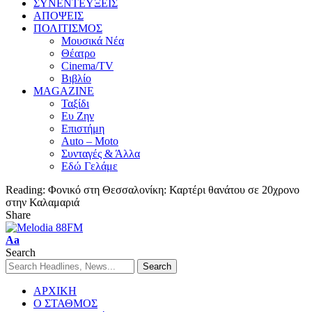
ΣΥΝΕΝΤΕΥΞΕΙΣ
ΑΠΟΨΕΙΣ
ΠΟΛΙΤΙΣΜΟΣ
Μουσικά Νέα
Θέατρο
Cinema/TV
Βιβλίο
MAGAZINE
Ταξίδι
Ευ Ζην
Επιστήμη
Auto – Moto
Συνταγές & Άλλα
Εδώ Γελάμε
Reading:
Φονικό στη Θεσσαλονίκη: Καρτέρι θανάτου σε 20χρονο
στην Καλαμαριά
Share
Aa
Search
ΑΡΧΙΚΗ
Ο ΣΤΑΘΜΟΣ