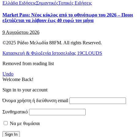
Ελλάδα Ειδήσεις
Σημαντικές
Τοπικές Ειδήσεις
Market Pass: Νέος κύκλος από το φθινόπωρο του 2026 – Ποιοι
εξετάζεται να λάβουν έως 40 ευρώ τον μήνα
9 Αυγούστου 2026
©2025 Ράδιο Μελωδία 88FM. All rights Reserved.
Κατασκευή & Φιλοξενία Ιστοσελιδας 19CLOUDS
Removed from reading list
Undo
Welcome Back!
Sign in to your account
Όνομα χρήστη ή διεύθυνση email
Συνθηματικό
Να με θυμάσαι