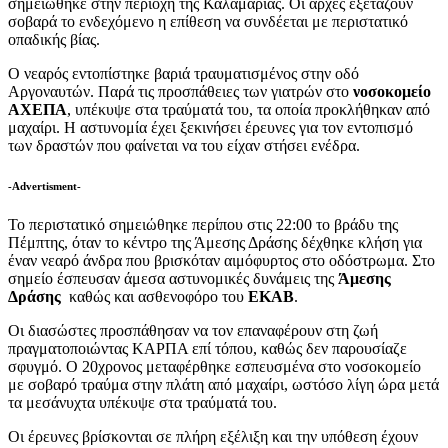
σημειώθηκε στην περιοχή της Καλαμαριάς. Οι αρχές εξετάζουν
σοβαρά το ενδεχόμενο η επίθεση να συνδέεται με περιστατικό
οπαδικής βίας.
Ο νεαρός εντοπίστηκε βαριά τραυματισμένος στην οδό
Αργοναυτών. Παρά τις προσπάθειες των γιατρών στο
νοσοκομείο
ΑΧΕΠΑ
, υπέκυψε στα τραύματά του, τα οποία προκλήθηκαν από
μαχαίρι. Η αστυνομία έχει ξεκινήσει έρευνες για τον εντοπισμό
των δραστών που φαίνεται να του είχαν στήσει ενέδρα.
-Advertisment-
Το περιστατικό σημειώθηκε περίπου στις 22:00 το βράδυ της
Πέμπτης, όταν το κέντρο της Άμεσης Δράσης δέχθηκε κλήση για
έναν νεαρό άνδρα που βρισκόταν αιμόφυρτος στο οδόστρωμα. Στο
σημείο έσπευσαν άμεσα αστυνομικές δυνάμεις της
Άμεσης
Δράσης
καθώς και ασθενοφόρο του
ΕΚΑΒ
.
Οι διασώστες προσπάθησαν να τον επαναφέρουν στη ζωή
πραγματοποιώντας ΚΑΡΠΑ επί τόπου, καθώς δεν παρουσίαζε
σφυγμό. Ο 20χρονος μεταφέρθηκε εσπευσμένα στο νοσοκομείο
με σοβαρό τραύμα στην πλάτη από μαχαίρι, ωστόσο λίγη ώρα μετά
τα μεσάνυχτα υπέκυψε στα τραύματά του.
Οι έρευνες βρίσκονται σε πλήρη εξέλιξη και την υπόθεση έχουν