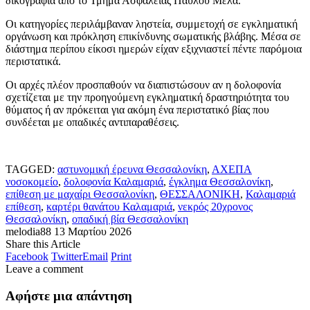
δικογραφία από το Τμήμα Ασφαλείας Παύλου Μελά.
Οι κατηγορίες περιλάμβαναν ληστεία, συμμετοχή σε εγκληματική
οργάνωση και πρόκληση επικίνδυνης σωματικής βλάβης. Μέσα σε
διάστημα περίπου είκοσι ημερών είχαν εξιχνιαστεί πέντε παρόμοια
περιστατικά.
Οι αρχές πλέον προσπαθούν να διαπιστώσουν αν η δολοφονία
σχετίζεται με την προηγούμενη εγκληματική δραστηριότητα του
θύματος ή αν πρόκειται για ακόμη ένα περιστατικό βίας που
συνδέεται με οπαδικές αντιπαραθέσεις.
TAGGED:
αστυνομική έρευνα Θεσσαλονίκη
,
ΑΧΕΠΑ
νοσοκομείο
,
δολοφονία Καλαμαριά
,
έγκλημα Θεσσαλονίκη
,
επίθεση με μαχαίρι Θεσσαλονίκη
,
ΘΕΣΣΑΛΟΝΙΚΗ
,
Καλαμαριά
επίθεση
,
καρτέρι θανάτου Καλαμαριά
,
νεκρός 20χρονος
Θεσσαλονίκη
,
οπαδική βία Θεσσαλονίκη
melodia88
13 Μαρτίου 2026
Share this Article
Facebook
Twitter
Email
Print
Leave a comment
Αφήστε μια απάντηση