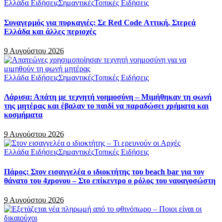
Ελλάδα Ειδήσεις
Σημαντικές
Τοπικές Ειδήσεις
Συναγερμός για πυρκαγιές: Σε Red Code Αττική, Στερεά
Ελλάδα και άλλες περιοχές
9 Αυγούστου 2026
Ελλάδα Ειδήσεις
Σημαντικές
Τοπικές Ειδήσεις
Λάρισα: Απάτη με τεχνητή νοημοσύνη – Μιμήθηκαν τη φωνή
της μητέρας και έβαλαν το παιδί να παραδώσει χρήματα και
κοσμήματα
9 Αυγούστου 2026
Ελλάδα Ειδήσεις
Σημαντικές
Τοπικές Ειδήσεις
Πάρος: Στον εισαγγελέα ο ιδιοκτήτης του beach bar για τον
θάνατο του 4χρονου – Στο επίκεντρο ο ρόλος του ναυαγοσώστη
9 Αυγούστου 2026