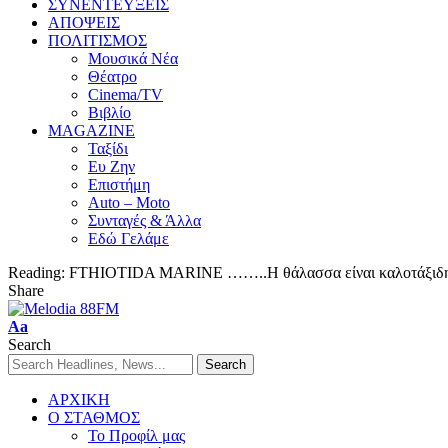
ΣΥΝΕΝΤΕΥΞΕΙΣ
ΑΠΟΨΕΙΣ
ΠΟΛΙΤΙΣΜΟΣ
Μουσικά Νέα
Θέατρο
Cinema/TV
Βιβλίο
MAGAZINE
Ταξίδι
Ευ Ζην
Επιστήμη
Auto – Moto
Συνταγές & Άλλα
Εδώ Γελάμε
Reading:
FTHIOTIDA MARINE ……..Η θάλασσα είναι καλοτάξιδη 
Share
Aa
Search
ΑΡΧΙΚΗ
Ο ΣΤΑΘΜΟΣ
Το Προφίλ μας