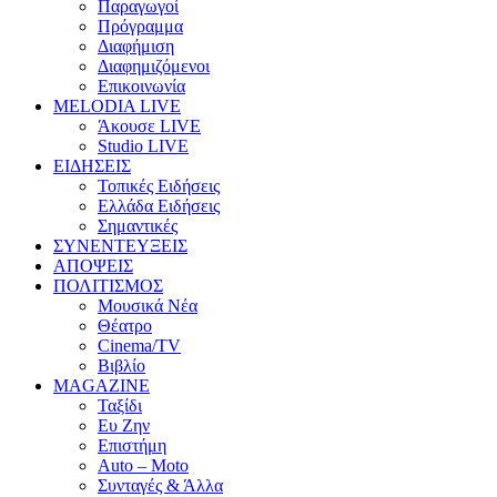
Παραγωγοί
Πρόγραμμα
Διαφήμιση
Διαφημιζόμενοι
Επικοινωνία
MELODIA LIVE
Άκουσε LIVE
Studio LIVE
ΕΙΔΗΣΕΙΣ
Τοπικές Ειδήσεις
Ελλάδα Ειδήσεις
Σημαντικές
ΣΥΝΕΝΤΕΥΞΕΙΣ
ΑΠΟΨΕΙΣ
ΠΟΛΙΤΙΣΜΟΣ
Μουσικά Νέα
Θέατρο
Cinema/TV
Βιβλίο
MAGAZINE
Ταξίδι
Ευ Ζην
Επιστήμη
Auto – Moto
Συνταγές & Άλλα