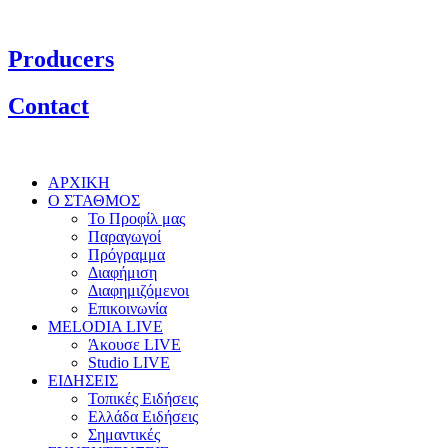
Producers
Contact
ΑΡΧΙΚΗ
Ο ΣΤΑΘΜΟΣ
Το Προφίλ μας
Παραγωγοί
Πρόγραμμα
Διαφήμιση
Διαφημιζόμενοι
Επικοινωνία
MELODIA LIVE
Άκουσε LIVE
Studio LIVE
ΕΙΔΗΣΕΙΣ
Τοπικές Ειδήσεις
Ελλάδα Ειδήσεις
Σημαντικές