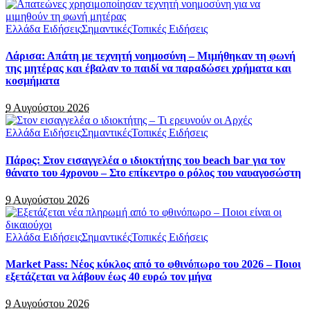
Ελλάδα Ειδήσεις
Σημαντικές
Τοπικές Ειδήσεις
Λάρισα: Απάτη με τεχνητή νοημοσύνη – Μιμήθηκαν τη φωνή
της μητέρας και έβαλαν το παιδί να παραδώσει χρήματα και
κοσμήματα
9 Αυγούστου 2026
Ελλάδα Ειδήσεις
Σημαντικές
Τοπικές Ειδήσεις
Πάρος: Στον εισαγγελέα ο ιδιοκτήτης του beach bar για τον
θάνατο του 4χρονου – Στο επίκεντρο ο ρόλος του ναυαγοσώστη
9 Αυγούστου 2026
Ελλάδα Ειδήσεις
Σημαντικές
Τοπικές Ειδήσεις
Market Pass: Νέος κύκλος από το φθινόπωρο του 2026 – Ποιοι
εξετάζεται να λάβουν έως 40 ευρώ τον μήνα
9 Αυγούστου 2026