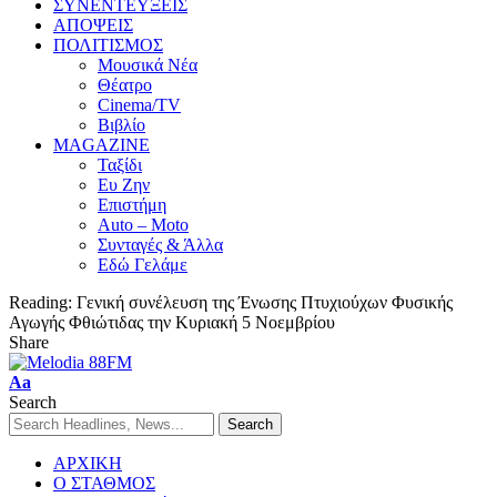
ΣΥΝΕΝΤΕΥΞΕΙΣ
ΑΠΟΨΕΙΣ
ΠΟΛΙΤΙΣΜΟΣ
Μουσικά Νέα
Θέατρο
Cinema/TV
Βιβλίο
MAGAZINE
Ταξίδι
Ευ Ζην
Επιστήμη
Auto – Moto
Συνταγές & Άλλα
Εδώ Γελάμε
Reading:
Γενική συνέλευση της Ένωσης Πτυχιούχων Φυσικής
Αγωγής Φθιώτιδας την Κυριακή 5 Νοεμβρίου
Share
Aa
Search
ΑΡΧΙΚΗ
Ο ΣΤΑΘΜΟΣ