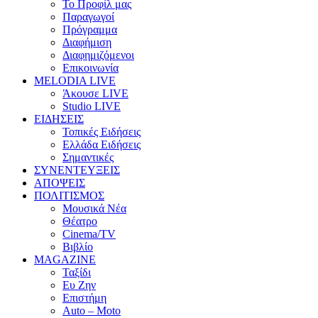
Το Προφίλ μας
Παραγωγοί
Πρόγραμμα
Διαφήμιση
Διαφημιζόμενοι
Επικοινωνία
MELODIA LIVE
Άκουσε LIVE
Studio LIVE
ΕΙΔΗΣΕΙΣ
Τοπικές Ειδήσεις
Ελλάδα Ειδήσεις
Σημαντικές
ΣΥΝΕΝΤΕΥΞΕΙΣ
ΑΠΟΨΕΙΣ
ΠΟΛΙΤΙΣΜΟΣ
Μουσικά Νέα
Θέατρο
Cinema/TV
Βιβλίο
MAGAZINE
Ταξίδι
Ευ Ζην
Επιστήμη
Auto – Moto