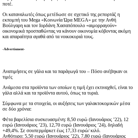
ποτέ.
Οι καταναλωτές όπως μετέδωσε σε σχετικό της ρεπορτάζ η
εκπομπή του Mega «Κοινωνία Ώρα MEGA» με την Ανθή
Βούλγαρη και τον Ιορδάνη Χασαπόπουλο «αιμορραγούν»
οικονομικά προσπαθώντας να κάνουν οικονομία κόβοντας ακόμη
και απαραίτητα αγαθά από τα νοικοκυριά τους.
-Advertisment-
Ανατιμήσεις σε γάλα και τα παράγωγά του – Πόσο ανέβηκαν οι
τιμές
Ανάμεσα στα προϊόντα των οποίων η τιμή έχει εκτιναχθεί, είναι το
γάλα αλλά και τα προϊόντα αυτού, όπως τα τυριά.
Σύμφωνα με τα στοιχεία, οι αυξήσεις των γαλακτοκομικών μέσα
σε δύο χρόνια:
Φέτα βαρελίσια συσκευασμένη: 8,50 ευρώ (Ιανουάριος ’22), 12
ευρώ (Ιανουάριος ’23), 12,70 ευρώ (Ιανουάριος ’24), δηλαδή
+49,4%. Σε σουπερμάρκετ έως 17,33 ευρώ/ κιλό.
Ανθότυρο: 5,50 ευρώ (Ιανουάριος ’22), 7,80 ευρώ (Ιανουάριος