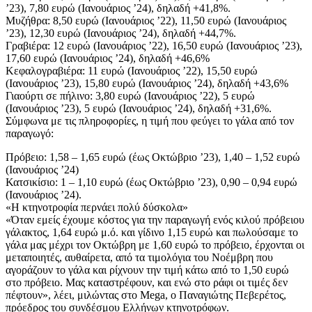
’23), 7,80 ευρώ (Ιανουάριος ’24), δηλαδή +41,8%.
Μυζήθρα: 8,50 ευρώ (Ιανουάριος ’22), 11,50 ευρώ (Ιανουάριος
’23), 12,30 ευρώ (Ιανουάριος ’24), δηλαδή +44,7%.
Γραβιέρα: 12 ευρώ (Ιανουάριος ’22), 16,50 ευρώ (Ιανουάριος ’23),
17,60 ευρώ (Ιανουάριος ’24), δηλαδή +46,6%
Κεφαλογραβιέρα: 11 ευρώ (Ιανουάριος ’22), 15,50 ευρώ
(Ιανουάριος ’23), 15,80 ευρώ (Ιανουάριος ’24), δηλαδή +43,6%
Γιαούρτι σε πήλινο: 3,80 ευρώ (Ιανουάριος ’22), 5 ευρώ
(Ιανουάριος ’23), 5 ευρώ (Ιανουάριος ’24), δηλαδή +31,6%.
Σύμφωνα με τις πληροφορίες, η τιμή που φεύγει το γάλα από τον
παραγωγό:
Πρόβειο: 1,58 – 1,65 ευρώ (έως Οκτώβριο ’23), 1,40 – 1,52 ευρώ
(Ιανουάριος ’24)
Κατσικίσιο: 1 – 1,10 ευρώ (έως Οκτώβριο ’23), 0,90 – 0,94 ευρώ
(Ιανουάριος ’24).
«Η κτηνοτροφία περνάει πολύ δύσκολα»
«Όταν εμείς έχουμε κόστος για την παραγωγή ενός κιλού πρόβειου
γάλακτος, 1,64 ευρώ μ.ό. και γίδινο 1,15 ευρώ και πωλούσαμε το
γάλα μας μέχρι τον Οκτώβρη με 1,60 ευρώ το πρόβειο, έρχονται οι
μεταποιητές, αυθαίρετα, από τα τιμολόγια του Νοέμβρη που
αγοράζουν το γάλα και ρίχνουν την τιμή κάτω από το 1,50 ευρώ
στο πρόβειο. Μας καταστρέφουν, και ενώ στο ράφι οι τιμές δεν
πέφτουν», λέει, μιλώντας στο Mega, o Παναγιώτης Πεβερέτος,
πρόεδρος του συνδέσμου Ελλήνων κτηνοτρόφων.