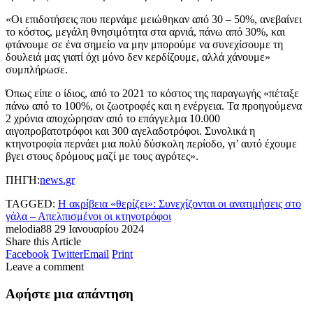
«Οι επιδοτήσεις που περνάμε μειώθηκαν από 30 – 50%, ανεβαίνει
το κόστος, μεγάλη θνησιμότητα στα αρνιά, πάνω από 30%, και
φτάνουμε σε ένα σημείο να μην μπορούμε να συνεχίσουμε τη
δουλειά μας γιατί όχι μόνο δεν κερδίζουμε, αλλά χάνουμε»
συμπλήρωσε.
Όπως είπε ο ίδιος, από το 2021 το κόστος της παραγωγής «πέταξε
πάνω από το 100%, οι ζωοτροφές και η ενέργεια. Τα προηγούμενα
2 χρόνια αποχώρησαν από το επάγγελμα 10.000
αιγοπροβατοτρόφοι και 300 αγελαδοτρόφοι. Συνολικά η
κτηνοτροφία περνάει μια πολύ δύσκολη περίοδο, γι’ αυτό έχουμε
βγει στους δρόμους μαζί με τους αγρότες».
ΠΗΓΗ:
news.gr
TAGGED:
Η ακρίβεια «θερίζει»: Συνεχίζονται οι ανατιμήσεις στο
γάλα – Απελπισμένοι οι κτηνοτρόφοι
melodia88
29 Ιανουαρίου 2024
Share this Article
Facebook
Twitter
Email
Print
Leave a comment
Αφήστε μια απάντηση