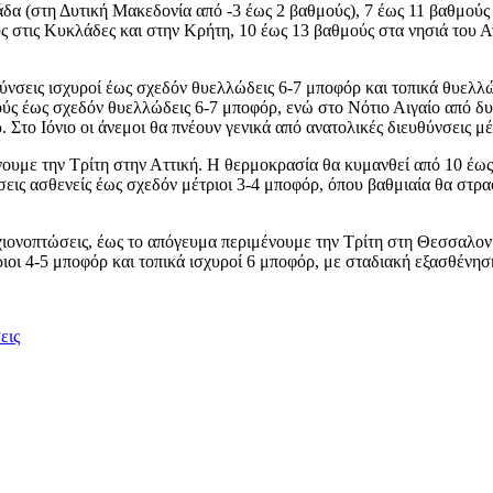
δα (στη Δυτική Μακεδονία από -3 έως 2 βαθμούς), 7 έως 11 βαθμούς 
ς στις Κυκλάδες και στην Κρήτη, 10 έως 13 βαθμούς στα νησιά του 
θύνσεις ισχυροί έως σχεδόν θυελλώδεις 6-7 μποφόρ και τοπικά θυελλ
ύς έως σχεδόν θυελλώδεις 6-7 μποφόρ, ενώ στο Νότιο Αιγαίο από δυτ
Στο Ιόνιο οι άνεμοι θα πνέουν γενικά από ανατολικές διευθύνσεις μέ
νουμε την Τρίτη στην Αττική. Η θερμοκρασία θα κυμανθεί από 10 έω
νσεις ασθενείς έως σχεδόν μέτριοι 3-4 μποφόρ, όπου βαθμιαία θα στρ
 χιονοπτώσεις, έως το απόγευμα περιμένουμε την Τρίτη στη Θεσσαλο
ιοι 4-5 μποφόρ και τοπικά ισχυροί 6 μποφόρ, με σταδιακή εξασθένησ
εις