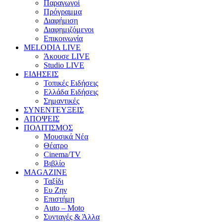
Παραγωγοί
Πρόγραμμα
Διαφήμιση
Διαφημιζόμενοι
Επικοινωνία
MELODIA LIVE
Άκουσε LIVE
Studio LIVE
ΕΙΔΗΣΕΙΣ
Τοπικές Ειδήσεις
Ελλάδα Ειδήσεις
Σημαντικές
ΣΥΝΕΝΤΕΥΞΕΙΣ
ΑΠΟΨΕΙΣ
ΠΟΛΙΤΙΣΜΟΣ
Μουσικά Νέα
Θέατρο
Cinema/TV
Βιβλίο
MAGAZINE
Ταξίδι
Ευ Ζην
Επιστήμη
Auto – Moto
Συνταγές & Άλλα