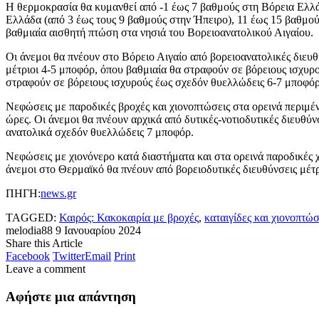
Η θερμοκρασία θα κυμανθεί από -1 έως 7 βαθμούς στη Βόρεια Ελλά
Ελλάδα (από 3 έως τους 9 βαθμούς στην Ήπειρο), 11 έως 15 βαθμού
βαθμιαία αισθητή πτώση στα νησιά του Βορειοανατολικού Αιγαίου.
Οι άνεμοι θα πνέουν στο Βόρειο Αιγαίο από βορειοανατολικές διευ
μέτριοι 4-5 μποφόρ, όπου βαθμιαία θα στραφούν σε βόρειους ισχυρο
στραφούν σε βόρειους ισχυρούς έως σχεδόν θυελλώδεις 6-7 μποφόρ. 
Νεφώσεις με παροδικές βροχές και χιονοπτώσεις στα ορεινά περιμέ
ώρες. Οι άνεμοι θα πνέουν αρχικά από δυτικές-νοτιοδυτικές διευθύ
ανατολικά σχεδόν θυελλώδεις 7 μποφόρ.
Νεφώσεις με χιονόνερο κατά διαστήματα και στα ορεινά παροδικές
άνεμοι στο Θερμαϊκό θα πνέουν από βορειοδυτικές διευθύνσεις μέτρ
ΠΗΓΗ:
news.gr
TAGGED:
Καιρός: Κακοκαιρία με βροχές
,
καταιγίδες και χιονοπτώσ
melodia88
9 Ιανουαρίου 2024
Share this Article
Facebook
Twitter
Email
Print
Leave a comment
Αφήστε μια απάντηση