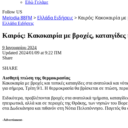
Εδώ Γελάμε
Follow US
Melodia 88FM
>
Ελλάδα Ειδήσεις
>
Καιρός: Κακοκαιρία με
Ελλάδα Ειδήσεις
Καιρός: Κακοκαιρία με βροχές, καταιγίδες 
9 Ιανουαρίου 2024
Updated 2024/01/09 at 9:22 ΠΜ
Share
SHARE
Αισθητή πτώση της θερμοκρασίας
Κακοκαιρία με βροχές και τοπικές καταιγίδες στα ανατολικά και νότ
για σήμερα, Τρίτη 9/1. Η θερμοκρασία θα βρίσκεται σε πτώση, περι
Ειδικότερα, προβλέπονται βροχές στα ανατολικά τμήματα, καταιγίδε
ηπειρωτικά, αλλά και σε περιοχές της Θράκης, των νησιών του Βορ
στα Δωδεκάνησα και πιθανόν στη Νότια Πελοπόννησο. Παγετός θα ση
-Advertisment-