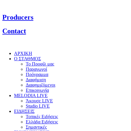
Producers
Contact
ΑΡΧΙΚΗ
Ο ΣΤΑΘΜΟΣ
Το Προφίλ μας
Παραγωγοί
Πρόγραμμα
Διαφήμιση
Διαφημιζόμενοι
Επικοινωνία
MELODIA LIVE
Άκουσε LIVE
Studio LIVE
ΕΙΔΗΣΕΙΣ
Τοπικές Ειδήσεις
Ελλάδα Ειδήσεις
Σημαντικές