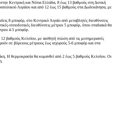
στην Κεντρική και Νότια Ελλάδα, 8 έως 13 βαθμούς στη Δυτική
Ανατολικού Αιγαίου και από 12 έως 15 βαθμούς στα Δωδεκάνησα, με
ώδεις 8 μποφόρ, στο Κεντρικό Αιγαίο από μεταβλητές διευθύνσεις
ικές-νοτιοδυτικές διευθύνσεις μέτριοι 5 μποφόρ, όπου σταδιακά θα
τριοι 4-5 μποφόρ.
ς 12 βαθμούς Κελσίου, με αισθητή πτώση από τις μεσημεριανές
αφούν σε βόρειους μέτριους έως ισχυρούς 5-6 μποφόρ και στα
νίκη. Η θερμοκρασία θα κυμανθεί από 2 έως 5 βαθμούς Κελσίου. Οι
η.