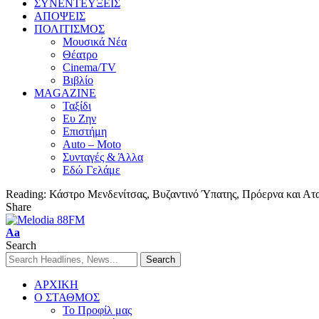
ΣΥΝΕΝΤΕΥΞΕΙΣ
ΑΠΟΨΕΙΣ
ΠΟΛΙΤΙΣΜΟΣ
Μουσικά Νέα
Θέατρο
Cinema/TV
Βιβλίο
MAGAZINE
Ταξίδι
Ευ Ζην
Επιστήμη
Auto – Moto
Συνταγές & Άλλα
Εδώ Γελάμε
Reading:
Κάστρο Μενδενίτσας, Βυζαντινό Ύπατης, Πρόερνα και Ατ
Share
Aa
Search
ΑΡΧΙΚΗ
Ο ΣΤΑΘΜΟΣ
Το Προφίλ μας