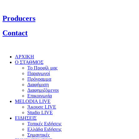
Producers
Contact
ΑΡΧΙΚΗ
Ο ΣΤΑΘΜΟΣ
Το Προφίλ μας
Παραγωγοί
Πρόγραμμα
Διαφήμιση
Διαφημιζόμενοι
Επικοινωνία
MELODIA LIVE
Άκουσε LIVE
Studio LIVE
ΕΙΔΗΣΕΙΣ
Τοπικές Ειδήσεις
Ελλάδα Ειδήσεις
Σημαντικές