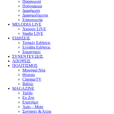
Παραγωγοί
Πρόγραμμα
Διαφήμιση
Διαφημιζόμενοι
Επικοινωνία
MELODIA LIVE
Άκουσε LIVE
Studio LIVE
ΕΙΔΗΣΕΙΣ
Τοπικές Ειδήσεις
Ελλάδα Ειδήσεις
Σημαντικές
ΣΥΝΕΝΤΕΥΞΕΙΣ
ΑΠΟΨΕΙΣ
ΠΟΛΙΤΙΣΜΟΣ
Μουσικά Νέα
Θέατρο
Cinema/TV
Βιβλίο
MAGAZINE
Ταξίδι
Ευ Ζην
Επιστήμη
Auto – Moto
Συνταγές & Άλλα