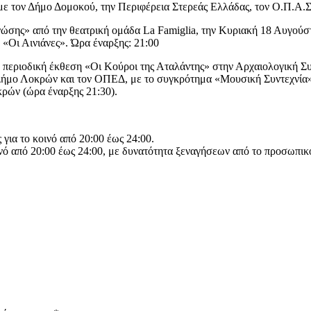
 τον Δήμο Δομοκού, την Περιφέρεια Στερεάς Ελλάδας, τον Ο.Π.Α.ΣΤ
γνώσης» από την θεατρική ομάδα La Famiglia, την Κυριακή 18 Αυγού
«Οι Αινιάνες». Ώρα έναρξης: 21:00
ν περιοδική έκθεση «Οι Κούροι της Αταλάντης» στην Αρχαιολογική Σ
ήμο Λοκρών και τον ΟΠΕΔ, με το συγκρότημα «Μουσική Συντεχνία» 
ρών (ώρα έναρξης 21:30).
για το κοινό από 20:00 έως 24:00.
ινό από 20:00 έως 24:00, με δυνατότητα ξεναγήσεων από το προσωπικ