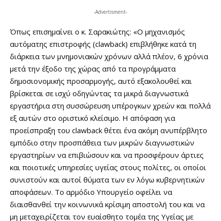
-Advertisment-
Όπως επισημαίνει ο κ. Σαρακιώτης: «Ο μηχανισμός
αυτόματης επιστροφής (clawback) επιβλήθηκε κατά τη
διάρκεια των μνημονιακών χρόνων αλλά πλέον,
6 χρόνια
μετά
την έξοδο της χώρας από τα προγράμματα
δημοσιονομικής προσαρμογής, αυτό εξακολουθεί και
βρίσκεται σε ισχύ οδηγώντας τα μικρά διαγνωστικά
εργαστήρια στη
συσσώρευση υπέρογκων χρεών
και πολλά
εξ αυτών στο
οριστικό κλείσιμο
. Η απόφαση για
προείσπραξη του clawback θέτει ένα ακόμη
ανυπέρβλητο
εμπόδιο στην προσπάθεια των μικρών διαγνωστικών
εργαστηρίων να
επιβιώσουν
και να προσφέρουν
άρτιες
και
ποιοτικές
υπηρεσίες υγείας στους πολίτες, οι οποίοι
συνιστούν και αυτοί
θύματα
των εν λόγω κυβερνητικών
αποφάσεων. Το αρμόδιο Υπουργείο οφείλει να
διαισθανθεί την κοινωνικά κρίσιμη αποστολή του και να
μη μεταχειρίζεται τον ευαίσθητο τομέα της Υγείας με