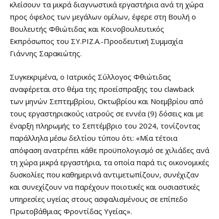
κλείσουν τα μικρά διαγνωστικά εργαστήρια ανά τη χώρα
προς όφελος των μεγάλων ομίλων, έφερε στη Βουλή ο
Βουλευτής Φθιώτιδας
και
Κοινοβουλευτικός
Εκπρόσωπος
του ΣΥ.ΡΙΖ.Α.-Προοδευτική
Συμμαχία
Γιάννης Σαρακιώτης
.
Συγκεκριμένα, ο Ιατρικός Σύλλογος Φθιώτιδας
αναφέρεται στο θέμα της
προείσπραξης
του
clawback
των μηνών Σεπτεμβρίου, Οκτωβρίου και Νοεμβρίου από
τους εργαστηριακούς ιατρούς σε εννέα (9) δόσεις και με
έναρξη πληρωμής το
Σεπτέμβριο του 2024
, τονίζοντας
παράλληλα μέσω δελτίου τύπου ότι: «Μία τέτοια
απόφαση
ανατρέπει
κάθε προϋπολογισμό σε χιλιάδες ανά
τη χώρα
μικρά εργαστήρια
, τα οποία παρά τις οικονομικές
δυσκολίες που καθημερινά αντιμετωπίζουν, συνέχιζαν
και συνεχίζουν να παρέχουν
ποιοτικές
και
ουσιαστικές
υπηρεσίες υγείας στους ασφαλισμένους σε επίπεδο
Πρωτοβάθμιας Φροντίδας Υγείας».