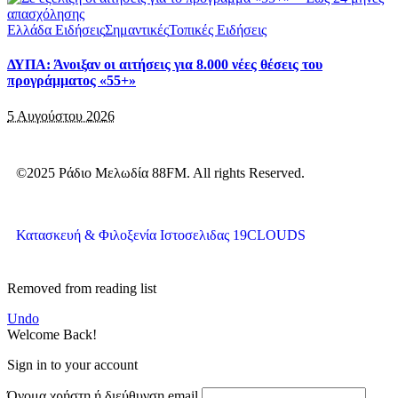
Ελλάδα Ειδήσεις
Σημαντικές
Τοπικές Ειδήσεις
ΔΥΠΑ: Άνοιξαν οι αιτήσεις για 8.000 νέες θέσεις του
προγράμματος «55+»
5 Αυγούστου 2026
©2025 Ράδιο Μελωδία 88FM. All rights Reserved.
Κατασκευή & Φιλοξενία Ιστοσελιδας 19CLOUDS
Removed from reading list
Undo
Welcome Back!
Sign in to your account
Όνομα χρήστη ή διεύθυνση email