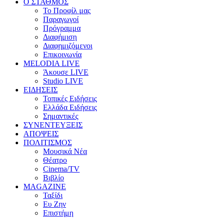
Ο ΣΤΑΘΜΟΣ
Το Προφίλ μας
Παραγωγοί
Πρόγραμμα
Διαφήμιση
Διαφημιζόμενοι
Επικοινωνία
MELODIA LIVE
Άκουσε LIVE
Studio LIVE
ΕΙΔΗΣΕΙΣ
Τοπικές Ειδήσεις
Ελλάδα Ειδήσεις
Σημαντικές
ΣΥΝΕΝΤΕΥΞΕΙΣ
ΑΠΟΨΕΙΣ
ΠΟΛΙΤΙΣΜΟΣ
Μουσικά Νέα
Θέατρο
Cinema/TV
Βιβλίο
MAGAZINE
Ταξίδι
Ευ Ζην
Επιστήμη