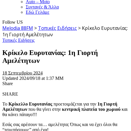
Auto – Moto
Συνταγές & Άλλα
Εδώ Γελάμε
Follow US
Melodia 88FM
>
Τοπικές Ειδήσεις
>
Κρίκελο Ευρυτανίας:
1η Γιορτή Αμελέτητων
Τοπικές Ειδήσεις
Κρίκελο Ευρυτανίας: 1η Γιορτή
Αμελέτητων
18 Σεπτεμβρίου 2024
Updated 2024/09/18 at 1:37 ΜΜ
Share
SHARE
Το
Κρίκελλο Ευρυτανίας
προετοιμάζεται για την
1η Γιορτή
Αμελέτητων
που θα γίνει στην
κεντρική πλατεία του χωριού
και
θα κάνει πάταγο!!!
Εσάς σας αρέσουν τα… αμελέτητα; Όπως και να έχει όλοι θα
“τσιμπήσoυμε” από ένα!