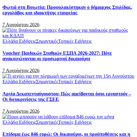
Φωτιά στη Βοιωτία: Προφυλακίστηκαν ο δήμαρχος Στυλίδας,
εργολάβος και ιδιοκτήτης εταιρείας
7 Αυγούστου 2026
Ελλάδα Ειδήσεις
Σημαντικές
Τοπικές Ειδήσεις
Voucher Παιδικών Σταθμών ΕΣΠΑ 2026-2027: Πότε
ανακοινώνονται οι προσωρινοί δικαιούχοι
7 Αυγούστου 2026
Ελλάδα Ειδήσεις
Σημαντικές
Τοπικές Ειδήσεις
Αργία Δεκαπενταύγουστου: Πώς αμείβονται όσοι εργαστούν –
Οι διευκρινίσεις της ΓΣΕΕ
7 Αυγούστου 2026
Ελλάδα Ειδήσεις
Σημαντικές
Τοπικές Ειδήσεις
Επίδομα έως 846 ευρώ: Οι δικαιούχοι, οι προϋποθέσεις και η