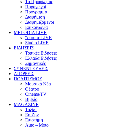
Το Προφίλ μας
Παραγωγοί
Πρόγραμμα
Διαφήμιση
Διαφημιζόμενοι
Επικοινωνία
MELODIA LIVE
Άκουσε LIVE
Studio LIVE
ΕΙΔΗΣΕΙΣ
Τοπικές Ειδήσεις
Ελλάδα Ειδήσεις
Σημαντικές
ΣΥΝΕΝΤΕΥΞΕΙΣ
ΑΠΟΨΕΙΣ
ΠΟΛΙΤΙΣΜΟΣ
Μουσικά Νέα
Θέατρο
Cinema/TV
Βιβλίο
MAGAZINE
Ταξίδι
Ευ Ζην
Επιστήμη
Auto – Moto