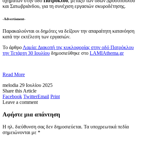
οχημάτων στην οδό
Πατρόκλου
, μεταξύ των οδών Δροσοπούλου
και Σατωβριάνδου, για τη συνέχιση εργασιών σκυροδέτησης.
-Advertisment-
Παρακαλούνται οι δημότες να δείξουν την απαραίτητη κατανόηση
κατά την εκτέλεση των εργασιών.
Το άρθρο
Λαμία: Διακοπή της κυκλοφορίας στην οδό Πατρόκλου
την Τετάρτη 30 Ιουλίου
δημοσιεύθηκε στο
LAMIAthema.gr
Read More
melodia
29 Ιουλίου 2025
Share this Article
Facebook
Twitter
Email
Print
Leave a comment
Αφήστε μια απάντηση
Η ηλ. διεύθυνση σας δεν δημοσιεύεται.
Τα υποχρεωτικά πεδία
σημειώνονται με
*