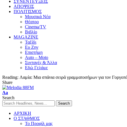
ΣΥΝΕΝΤΕΥΞΕΙΣ
ΑΠΟΨΕΙΣ
ΠΟΛΙΤΙΣΜΟΣ
Μουσικά Νέα
Θέατρο
Cinema/TV
Βιβλίο
MAGAZINE
Ταξίδι
Ευ Ζην
Επιστήμη
Auto – Moto
Συνταγές & Άλλα
Εδώ Γελάμε
Reading:
Λαμία: Μια σπάνια σειρά γραμματοσήμων για τον Γοργοπό
Share
Aa
Search
ΑΡΧΙΚΗ
Ο ΣΤΑΘΜΟΣ
Το Προφίλ μας