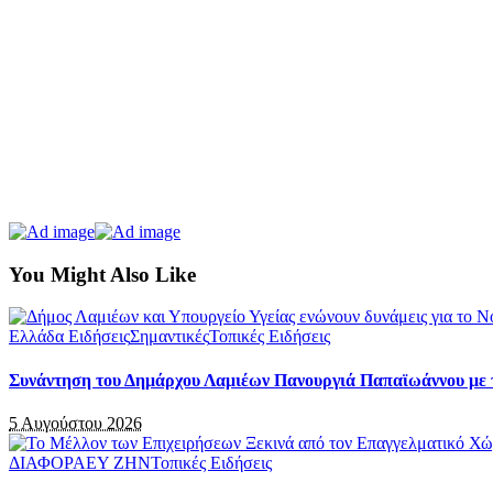
You Might Also Like
Ελλάδα Ειδήσεις
Σημαντικές
Τοπικές Ειδήσεις
Συνάντηση του Δημάρχου Λαμιέων Πανουργιά Παπαϊωάννου με τ
5 Αυγούστου 2026
ΔΙΑΦΟΡΑ
ΕΥ ΖΗΝ
Τοπικές Ειδήσεις