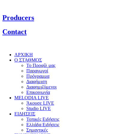
Producers
Contact
ΑΡΧΙΚΗ
Ο ΣΤΑΘΜΟΣ
Το Προφίλ μας
Παραγωγοί
Πρόγραμμα
Διαφήμιση
Διαφημιζόμενοι
Επικοινωνία
MELODIA LIVE
Άκουσε LIVE
Studio LIVE
ΕΙΔΗΣΕΙΣ
Τοπικές Ειδήσεις
Ελλάδα Ειδήσεις
Σημαντικές