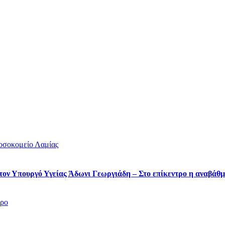
ον Υπουργό Υγείας Άδωνι Γεωργιάδη – Στο επίκεντρο η αναβάθμ