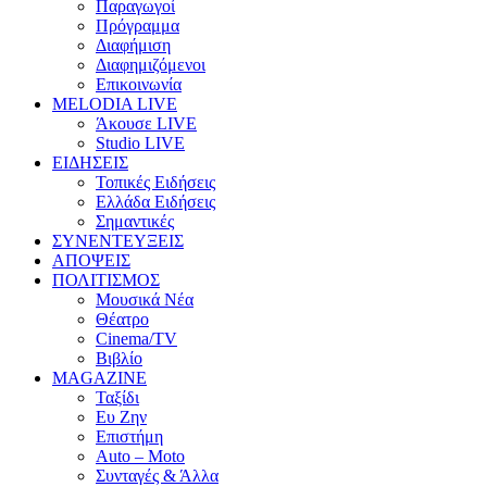
Παραγωγοί
Πρόγραμμα
Διαφήμιση
Διαφημιζόμενοι
Επικοινωνία
MELODIA LIVE
Άκουσε LIVE
Studio LIVE
ΕΙΔΗΣΕΙΣ
Τοπικές Ειδήσεις
Ελλάδα Ειδήσεις
Σημαντικές
ΣΥΝΕΝΤΕΥΞΕΙΣ
ΑΠΟΨΕΙΣ
ΠΟΛΙΤΙΣΜΟΣ
Μουσικά Νέα
Θέατρο
Cinema/TV
Βιβλίο
MAGAZINE
Ταξίδι
Ευ Ζην
Επιστήμη
Auto – Moto
Συνταγές & Άλλα