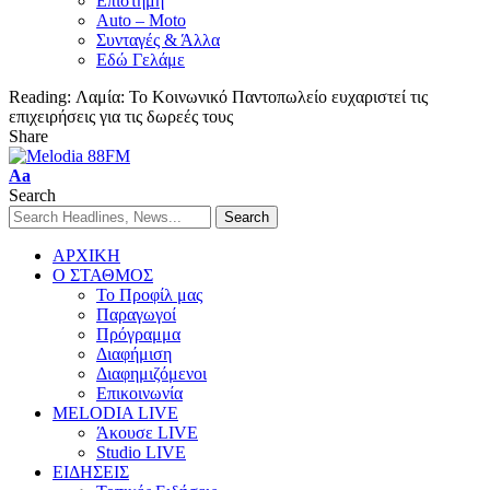
Επιστήμη
Auto – Moto
Συνταγές & Άλλα
Εδώ Γελάμε
Reading:
Λαμία: Το Κοινωνικό Παντοπωλείο ευχαριστεί τις
επιχειρήσεις για τις δωρεές τους
Share
Aa
Search
ΑΡΧΙΚΗ
Ο ΣΤΑΘΜΟΣ
Το Προφίλ μας
Παραγωγοί
Πρόγραμμα
Διαφήμιση
Διαφημιζόμενοι
Επικοινωνία
MELODIA LIVE
Άκουσε LIVE
Studio LIVE
ΕΙΔΗΣΕΙΣ