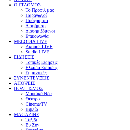
Ο ΣΤΑΘΜΟΣ
Το Προφίλ μας
Παραγωγοί
Πρόγραμμα
Διαφήμιση
Διαφημιζόμενοι
Επικοινωνία
MELODIA LIVE
Άκουσε LIVE
Studio LIVE
ΕΙΔΗΣΕΙΣ
Τοπικές Ειδήσεις
Ελλάδα Ειδήσεις
Σημαντικές
ΣΥΝΕΝΤΕΥΞΕΙΣ
ΑΠΟΨΕΙΣ
ΠΟΛΙΤΙΣΜΟΣ
Μουσικά Νέα
Θέατρο
Cinema/TV
Βιβλίο
MAGAZINE
Ταξίδι
Ευ Ζην