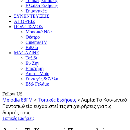
Τοπικές Ειδήσεις
Ελλάδα Ειδήσεις
Σημαντικές
ΣΥΝΕΝΤΕΥΞΕΙΣ
ΑΠΟΨΕΙΣ
ΠΟΛΙΤΙΣΜΟΣ
Μουσικά Νέα
Θέατρο
Cinema/TV
Βιβλίο
MAGAZINE
Ταξίδι
Ευ Ζην
Επιστήμη
Auto – Moto
Συνταγές & Άλλα
Εδώ Γελάμε
Follow US
Melodia 88FM
>
Τοπικές Ειδήσεις
>
Λαμία: Το Κοινωνικό
Παντοπωλείο ευχαριστεί τις επιχειρήσεις για τις
δωρεές τους
Τοπικές Ειδήσεις