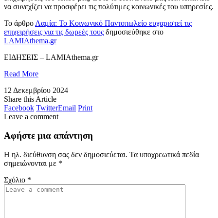
να συνεχίζει να προσφέρει τις πολύτιμες κοινωνικές του υπηρεσίες.
Το άρθρο
Λαμία: Το Κοινωνικό Παντοπωλείο ευχαριστεί τις
επιχειρήσεις για τις δωρεές τους
δημοσιεύθηκε στο
LAMIAthema.gr
​ΕΙΔΗΣΕΙΣ – LAMIAthema.gr
Read More
12 Δεκεμβρίου 2024
Share this Article
Facebook
Twitter
Email
Print
Leave a comment
Αφήστε μια απάντηση
Η ηλ. διεύθυνση σας δεν δημοσιεύεται.
Τα υποχρεωτικά πεδία
σημειώνονται με
*
Σχόλιο
*