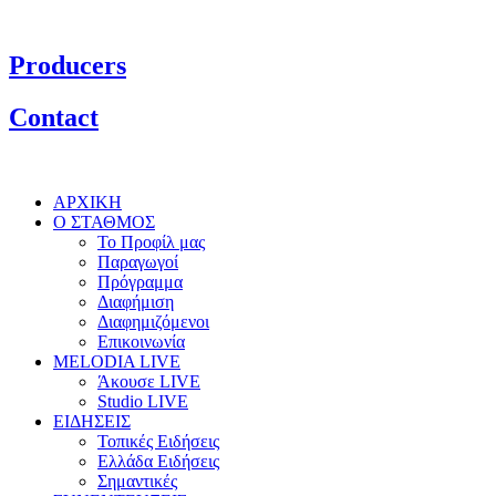
Producers
Contact
ΑΡΧΙΚΗ
Ο ΣΤΑΘΜΟΣ
Το Προφίλ μας
Παραγωγοί
Πρόγραμμα
Διαφήμιση
Διαφημιζόμενοι
Επικοινωνία
MELODIA LIVE
Άκουσε LIVE
Studio LIVE
ΕΙΔΗΣΕΙΣ
Τοπικές Ειδήσεις
Ελλάδα Ειδήσεις
Σημαντικές