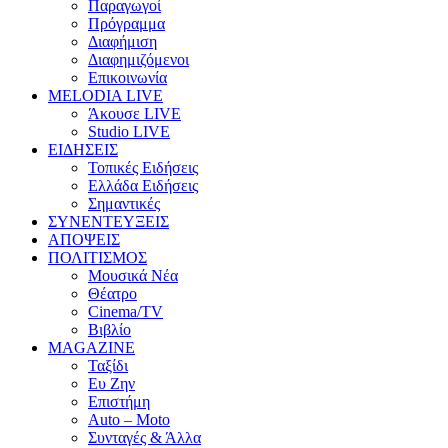
Παραγωγοί
Πρόγραμμα
Διαφήμιση
Διαφημιζόμενοι
Επικοινωνία
MELODIA LIVE
Άκουσε LIVE
Studio LIVE
ΕΙΔΗΣΕΙΣ
Τοπικές Ειδήσεις
Ελλάδα Ειδήσεις
Σημαντικές
ΣΥΝΕΝΤΕΥΞΕΙΣ
ΑΠΟΨΕΙΣ
ΠΟΛΙΤΙΣΜΟΣ
Μουσικά Νέα
Θέατρο
Cinema/TV
Βιβλίο
MAGAZINE
Ταξίδι
Ευ Ζην
Επιστήμη
Auto – Moto
Συνταγές & Άλλα