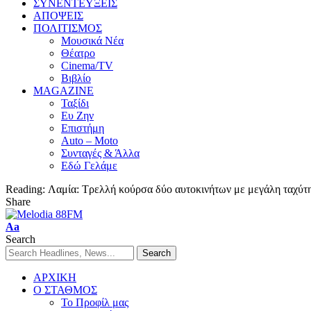
ΣΥΝΕΝΤΕΥΞΕΙΣ
ΑΠΟΨΕΙΣ
ΠΟΛΙΤΙΣΜΟΣ
Μουσικά Νέα
Θέατρο
Cinema/TV
Βιβλίο
MAGAZINE
Ταξίδι
Ευ Ζην
Επιστήμη
Auto – Moto
Συνταγές & Άλλα
Εδώ Γελάμε
Reading:
Λαμία: Τρελλή κούρσα δύο αυτοκινήτων με μεγάλη ταχύτη
Share
Aa
Search
ΑΡΧΙΚΗ
Ο ΣΤΑΘΜΟΣ
Το Προφίλ μας