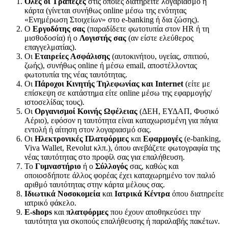
Όλες οι Τράπεζες
στις οποίες διατηρείτε λογαριασμό ή
κάρτα (γίνεται συνήθως online μέσω της ενότητας
«Ενημέρωση Στοιχείων» στο e-banking ή δια ζώσης).
Ο
Εργοδότης σας
(παραδίδετε φωτοτυπία στον HR ή τη
μισθοδοσία) ή ο
Λογιστής σας
(αν είστε ελεύθερος
επαγγελματίας).
Οι
Εταιρείες Ασφάλισης
(αυτοκινήτου, υγείας, σπιτιού,
ζωής), συνήθως online ή μέσω email, αποστέλλοντας
φωτοτυπία της νέας ταυτότητας.
Οι
Πάροχοι Κινητής Τηλεφωνίας και
Internet
(είτε με
επίσκεψη σε κατάστημα είτε online μέσω της εφαρμογής/
ιστοσελίδας τους).
Οι
Οργανισμοί Κοινής Ωφέλειας
(ΔΕΗ, ΕΥΔΑΠ, Φυσικό
Αέριο), εφόσον η ταυτότητα είναι καταχωρισμένη για πάγια
εντολή ή αίτηση στον λογαριασμό σας.
Οι
Ηλεκτρονικές Πλατφόρμες
και
Εφαρμογές
(e-banking,
Viva Wallet, Revolut κλπ.), όπου ανεβάζετε φωτογραφία της
νέας ταυτότητας στο προφίλ σας για επαλήθευση.
Το
Γυμναστήριο
ή ο
Σύλλογός
σας, καθώς και
οποιοσδήποτε άλλος φορέας έχει καταχωρημένο τον παλιό
αριθμό ταυτότητας στην κάρτα μέλους σας.
Ιδιωτικά Νοσοκομεία
και
Ιατρικά Κέντρα
όπου διατηρείτε
ιατρικό φάκελο.
E
-shops
και
πλατφόρμες
που έχουν αποθηκεύσει την
ταυτότητα για σκοπούς επαλήθευσης ή παραλαβής πακέτων.