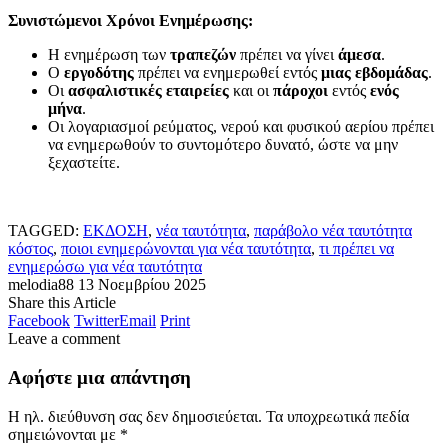
Συνιστώμενοι Χρόνοι Ενημέρωσης:
Η ενημέρωση των
τραπεζών
πρέπει να γίνει
άμεσα
.
Ο
εργοδότης
πρέπει να ενημερωθεί εντός
μιας εβδομάδας
.
Οι
ασφαλιστικές εταιρείες
και οι
πάροχοι
εντός
ενός
μήνα
.
Οι λογαριασμοί ρεύματος, νερού και φυσικού αερίου πρέπει
να ενημερωθούν το συντομότερο δυνατό, ώστε να μην
ξεχαστείτε.
TAGGED:
ΕΚΔΟΣΗ
,
νέα ταυτότητα
,
παράβολο νέα ταυτότητα
κόστος
,
ποιοι ενημερώνονται για νέα ταυτότητα
,
τι πρέπει να
ενημερώσω για νέα ταυτότητα
melodia88
13 Νοεμβρίου 2025
Share this Article
Facebook
Twitter
Email
Print
Leave a comment
Αφήστε μια απάντηση
Η ηλ. διεύθυνση σας δεν δημοσιεύεται.
Τα υποχρεωτικά πεδία
σημειώνονται με
*