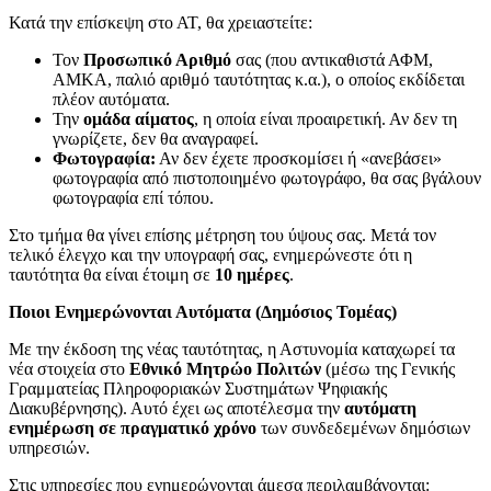
Κατά την επίσκεψη στο ΑΤ, θα χρειαστείτε:
Τον
Προσωπικό Αριθμό
σας (που αντικαθιστά ΑΦΜ,
ΑΜΚΑ, παλιό αριθμό ταυτότητας κ.α.), ο οποίος εκδίδεται
πλέον αυτόματα.
Την
ομάδα αίματος
, η οποία είναι προαιρετική. Αν δεν τη
γνωρίζετε, δεν θα αναγραφεί.
Φωτογραφία:
Αν δεν έχετε προσκομίσει ή «ανεβάσει»
φωτογραφία από πιστοποιημένο φωτογράφο, θα σας βγάλουν
φωτογραφία επί τόπου.
Στο τμήμα θα γίνει επίσης μέτρηση του ύψους σας. Μετά τον
τελικό έλεγχο και την υπογραφή σας, ενημερώνεστε ότι η
ταυτότητα θα είναι έτοιμη σε
10 ημέρες
.
Ποιοι Ενημερώνονται Αυτόματα (Δημόσιος Τομέας)
Με την έκδοση της νέας ταυτότητας, η Αστυνομία καταχωρεί τα
νέα στοιχεία στο
Εθνικό Μητρώο Πολιτών
(μέσω της Γενικής
Γραμματείας Πληροφοριακών Συστημάτων Ψηφιακής
Διακυβέρνησης). Αυτό έχει ως αποτέλεσμα την
αυτόματη
ενημέρωση σε πραγματικό χρόνο
των συνδεδεμένων δημόσιων
υπηρεσιών.
Στις υπηρεσίες που ενημερώνονται άμεσα περιλαμβάνονται: