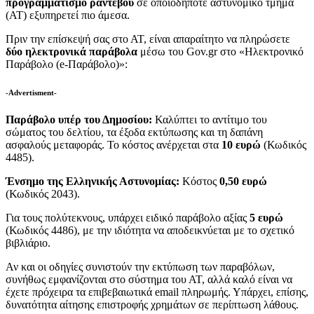
προγραμματισμό ραντεβού
σε οποιοδήποτε αστυνομικό τμήμα
(ΑΤ) εξυπηρετεί πιο άμεσα.
Πριν την επίσκεψή σας στο ΑΤ, είναι απαραίτητο να πληρώσετε
δύο ηλεκτρονικά παράβολα
μέσω του Gov.gr στο «Ηλεκτρονικό
Παράβολο (e-Παράβολο)»:
-Advertisment-
Παράβολο υπέρ του Δημοσίου:
Καλύπτει το αντίτιμο του
σώματος του δελτίου, τα έξοδα εκτύπωσης και τη δαπάνη
ασφαλούς μεταφοράς. Το κόστος ανέρχεται στα
10 ευρώ
(Κωδικός
4485).
Ένσημο της Ελληνικής Αστυνομίας:
Κόστος
0,50 ευρώ
(Κωδικός 2043).
Για τους πολύτεκνους, υπάρχει ειδικό παράβολο αξίας
5 ευρώ
(Κωδικός 4486), με την ιδιότητα να αποδεικνύεται με το σχετικό
βιβλιάριο.
Αν και οι οδηγίες συνιστούν την εκτύπωση των παραβόλων,
συνήθως εμφανίζονται στο σύστημα του ΑΤ, αλλά καλό είναι να
έχετε πρόχειρα τα επιβεβαιωτικά email πληρωμής. Υπάρχει, επίσης,
δυνατότητα αίτησης επιστροφής χρημάτων σε περίπτωση λάθους.