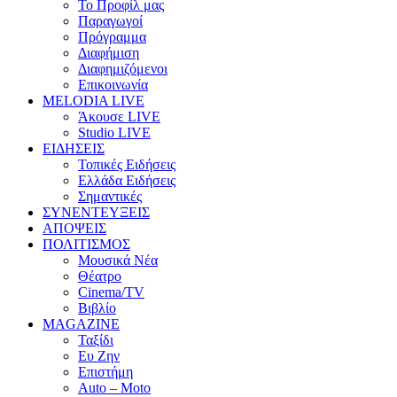
Το Προφίλ μας
Παραγωγοί
Πρόγραμμα
Διαφήμιση
Διαφημιζόμενοι
Επικοινωνία
MELODIA LIVE
Άκουσε LIVE
Studio LIVE
ΕΙΔΗΣΕΙΣ
Τοπικές Ειδήσεις
Ελλάδα Ειδήσεις
Σημαντικές
ΣΥΝΕΝΤΕΥΞΕΙΣ
ΑΠΟΨΕΙΣ
ΠΟΛΙΤΙΣΜΟΣ
Μουσικά Νέα
Θέατρο
Cinema/TV
Βιβλίο
MAGAZINE
Ταξίδι
Ευ Ζην
Επιστήμη
Auto – Moto