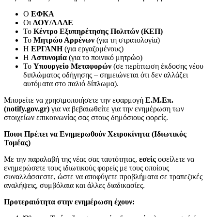
Ο
ΕΦΚΑ
Οι
ΔΟΥ/ΑΑΔΕ
Το
Κέντρο Εξυπηρέτησης Πολιτών (ΚΕΠ)
Το
Μητρώο Αρρένων
(για τη στρατολογία)
Η
ΕΡΓΑΝΗ
(για εργαζομένους)
Η
Αστυνομία
(για το ποινικό μητρώο)
Το
Υπουργείο Μεταφορών
(σε περίπτωση έκδοσης νέου
διπλώματος οδήγησης – σημειώνεται ότι δεν αλλάζει
αυτόματα στο παλιό δίπλωμα).
Μπορείτε να χρησιμοποιήσετε την εφαρμογή
Ε.Μ.Επ.
(
notify
.gov
.gr
)
για να βεβαιωθείτε για την ενημέρωση των
στοιχείων επικοινωνίας σας στους δημόσιους φορείς.
Ποιοι Πρέπει να Ενημερωθούν Χειροκίνητα (Ιδιωτικός
Τομέας)
Με την παραλαβή της νέας σας ταυτότητας,
εσείς
οφείλετε να
ενημερώσετε τους ιδιωτικούς φορείς με τους οποίους
συναλλάσσεστε, ώστε να αποφύγετε προβλήματα σε τραπεζικές
αναλήψεις, συμβόλαια και άλλες διαδικασίες.
Προτεραιότητα στην ενημέρωση έχουν: