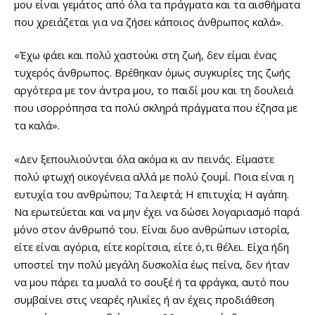
μου είναι γεμάτος από όλα τα πράγματα και τα αισθήματα
που χρειάζεται για να ζήσει κάποιος άνθρωπος καλά».
«Έχω φάει και πολύ χαστούκι στη ζωή, δεν είμαι ένας
τυχερός άνθρωπος. Βρέθηκαν όμως συγκυρίες της ζωής
αργότερα με τον άντρα μου, το παιδί μου και τη δουλειά
που ισορρόπησα τα πολύ σκληρά πράγματα που έζησα με
τα καλά».
«Δεν ξεπουλιούνται όλα ακόμα κι αν πεινάς. Είμαστε
πολύ φτωχή οικογένεια αλλά με πολύ ζουμί. Ποια είναι η
ευτυχία του ανθρώπου; Τα λεφτά; Η επιτυχία; Η αγάπη.
Να ερωτεύεται και να μην έχει να δώσει λογαριασμό παρά
μόνο στον άνθρωπό του. Είναι δυο ανθρώπων ιστορία,
είτε είναι αγόρια, είτε κορίτσια, είτε ό,τι θέλει. Είχα ήδη
υποστεί την πολύ μεγάλη δυσκολία έως πείνα, δεν ήταν
να μου πάρει τα μυαλά το σουξέ ή τα φράγκα, αυτό που
συμβαίνει στις νεαρές ηλικίες ή αν έχεις προδιάθεση