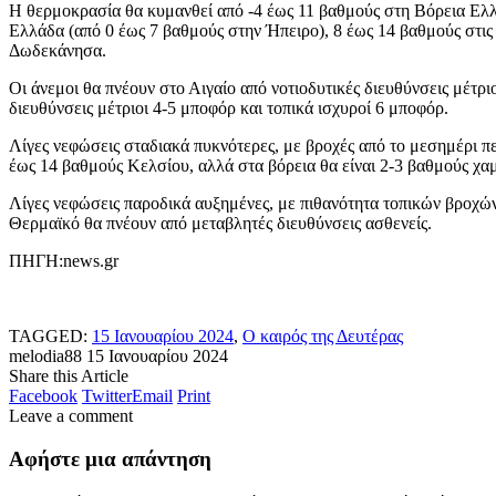
Η θερμοκρασία θα κυμανθεί από -4 έως 11 βαθμούς στη Βόρεια Ελλ
Ελλάδα (από 0 έως 7 βαθμούς στην Ήπειρο), 8 έως 14 βαθμούς στις
Δωδεκάνησα.
Οι άνεμοι θα πνέουν στο Αιγαίο από νοτιοδυτικές διευθύνσεις μέτρ
διευθύνσεις μέτριοι 4-5 μποφόρ και τοπικά ισχυροί 6 μποφόρ.
Λίγες νεφώσεις σταδιακά πυκνότερες, με βροχές από το μεσημέρι πε
έως 14 βαθμούς Κελσίου, αλλά στα βόρεια θα είναι 2-3 βαθμούς χαμη
Λίγες νεφώσεις παροδικά αυξημένες, με πιθανότητα τοπικών βροχώ
Θερμαϊκό θα πνέουν από μεταβλητές διευθύνσεις ασθενείς.
ΠΗΓΗ:news.gr
TAGGED:
15 Ιανουαρίου 2024
,
Ο καιρός της Δευτέρας
melodia88
15 Ιανουαρίου 2024
Share this Article
Facebook
Twitter
Email
Print
Leave a comment
Αφήστε μια απάντηση