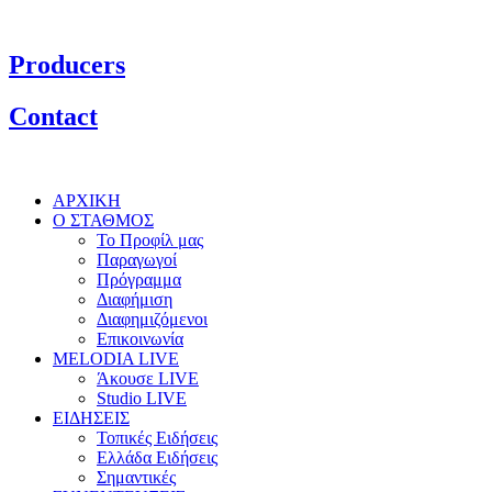
Producers
Contact
ΑΡΧΙΚΗ
Ο ΣΤΑΘΜΟΣ
Το Προφίλ μας
Παραγωγοί
Πρόγραμμα
Διαφήμιση
Διαφημιζόμενοι
Επικοινωνία
MELODIA LIVE
Άκουσε LIVE
Studio LIVE
ΕΙΔΗΣΕΙΣ
Τοπικές Ειδήσεις
Ελλάδα Ειδήσεις
Σημαντικές