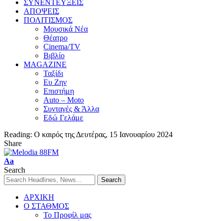
ΣΥΝΕΝΤΕΥΞΕΙΣ
ΑΠΟΨΕΙΣ
ΠΟΛΙΤΙΣΜΟΣ
Μουσικά Νέα
Θέατρο
Cinema/TV
Βιβλίο
MAGAZINE
Ταξίδι
Ευ Ζην
Επιστήμη
Auto – Moto
Συνταγές & Άλλα
Εδώ Γελάμε
Reading:
Ο καιρός της Δευτέρας, 15 Ιανουαρίου 2024
Share
Aa
Search
ΑΡΧΙΚΗ
Ο ΣΤΑΘΜΟΣ
Το Προφίλ μας