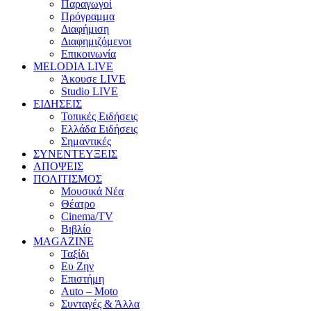
Παραγωγοί
Πρόγραμμα
Διαφήμιση
Διαφημιζόμενοι
Επικοινωνία
MELODIA LIVE
Άκουσε LIVE
Studio LIVE
ΕΙΔΗΣΕΙΣ
Τοπικές Ειδήσεις
Ελλάδα Ειδήσεις
Σημαντικές
ΣΥΝΕΝΤΕΥΞΕΙΣ
ΑΠΟΨΕΙΣ
ΠΟΛΙΤΙΣΜΟΣ
Μουσικά Νέα
Θέατρο
Cinema/TV
Βιβλίο
MAGAZINE
Ταξίδι
Ευ Ζην
Επιστήμη
Auto – Moto
Συνταγές & Άλλα