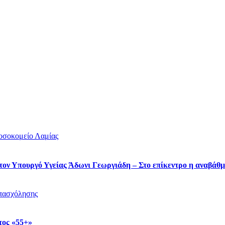
ον Υπουργό Υγείας Άδωνι Γεωργιάδη – Στο επίκεντρο η αναβάθμ
τος «55+»