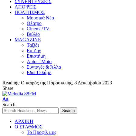
ΣΥΝΕΝΤΕΥΞΕΙΣ
ΑΠΟΨΕΙΣ
ΠΟΛΙΤΙΣΜΟΣ
Μουσικά Νέα
Θέατρο
Cinema/TV
Βιβλίο
MAGAZINE
Ταξίδι
Ευ Ζην
Επιστήμη
Auto – Moto
Συνταγές & Άλλα
Εδώ Γελάμε
Reading:
Ο καιρός της Παρασκευής, 8 Δεκεμβρίου 2023
Share
Aa
Search
ΑΡΧΙΚΗ
Ο ΣΤΑΘΜΟΣ
Το Προφίλ μας