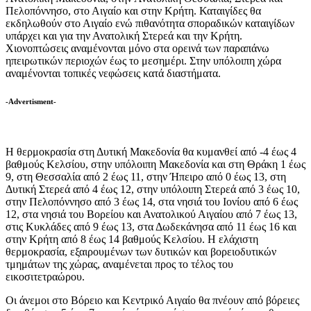
Πελοπόννησο, στο Αιγαίο και στην Κρήτη. Καταιγίδες θα
εκδηλωθούν στο Αιγαίο ενώ πιθανότητα σποραδικών καταιγίδων
υπάρχει και για την Ανατολική Στερεά και την Κρήτη.
Χιονοπτώσεις αναμένονται μόνο στα ορεινά των παραπάνω
ηπειρωτικών περιοχών έως το μεσημέρι. Στην υπόλοιπη χώρα
αναμένονται τοπικές νεφώσεις κατά διαστήματα.
-Advertisment-
Η θερμοκρασία στη Δυτική Μακεδονία θα κυμανθεί από -4 έως 4
βαθμούς Κελσίου, στην υπόλοιπη Μακεδονία και στη Θράκη 1 έως
9, στη Θεσσαλία από 2 έως 11, στην Ήπειρο από 0 έως 13, στη
Δυτική Στερεά από 4 έως 12, στην υπόλοιπη Στερεά από 3 έως 10,
στην Πελοπόννησο από 3 έως 14, στα νησιά του Ιονίου από 6 έως
12, στα νησιά του Βορείου και Ανατολικού Αιγαίου από 7 έως 13,
στις Κυκλάδες από 9 έως 13, στα Δωδεκάνησα από 11 έως 16 και
στην Κρήτη από 8 έως 14 βαθμούς Κελσίου. Η ελάχιστη
θερμοκρασία, εξαιρουμένων των δυτικών και βορειοδυτικών
τμημάτων της χώρας, αναμένεται προς το τέλος του
εικοσιτετραώρου.
Οι άνεμοι στο Βόρειο και Κεντρικό Αιγαίο θα πνέουν από βόρειες