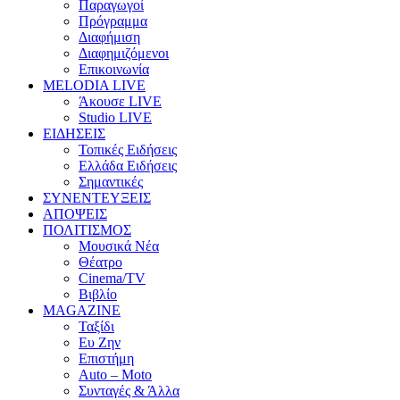
Παραγωγοί
Πρόγραμμα
Διαφήμιση
Διαφημιζόμενοι
Επικοινωνία
MELODIA LIVE
Άκουσε LIVE
Studio LIVE
ΕΙΔΗΣΕΙΣ
Τοπικές Ειδήσεις
Ελλάδα Ειδήσεις
Σημαντικές
ΣΥΝΕΝΤΕΥΞΕΙΣ
ΑΠΟΨΕΙΣ
ΠΟΛΙΤΙΣΜΟΣ
Μουσικά Νέα
Θέατρο
Cinema/TV
Βιβλίο
MAGAZINE
Ταξίδι
Ευ Ζην
Επιστήμη
Auto – Moto
Συνταγές & Άλλα