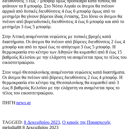
διευθύνσεις 5 έως 7 μποφόρ όμως πρόσκαιρα κατά τόπους θα
φτάνουν τα 8 μποφόρ. Στο Νότιο Αιγαίο οι άνεμοι θα πνέουν
αρχικά από δυτικές διευθύνσεις 4 έως 6 μποφόρ όμως από το
μεσημέρι θα γίνουν βόρειοι ίδιας έντασης. Στο Ιόνιο οι άνεμοι θα
πνέουν από βορειοδυτικές διευθύνσεις 4 έως 6 μποφόρ και από το
μεσημέρι 3 έως 5 μποφόρ.
Στην Αττική αναμένονται νεφώσεις με τοπικές βροχές κατά
διαστήματα. Οι άνεμοι θα πνέουν από βόρειες διευθύνσεις 2 έως 4
μποφόρ και από το πρωί έως το απόγευμα 3 έως 5 μποφόρ. Η
θερμοκρασία στο κέντρο των Αθηνών θα κυμανθεί από 8 έως 15
βαθμούς Κελσίου με την ελάχιστη να αναμένεται προς το τέλος του
εικοσιτετραώρου.
Στον νομό Θεσσαλονίκης αναμένονται νεφώσεις κατά διαστήματα.
Οι άνεμοι θα πνέουν από βόρειες διευθύνσεις 2 έως 4 μποφόρ. Η
θερμοκρασία στο κέντρο της Θεσσαλονίκης θα κυμανθεί από 3
έως 8 βαθμούς Κελσίου με την ελάχιστη να αναμένεται προς το
τέλος του εικοσιτετραώρου.
ΠΗΓΗ:
news.gr
TAGGED:
8 Δεκεμβρίου 2023
,
Ο καιρός της Παρασκευής
melodia88
8 Δεκεμβρίου 2023