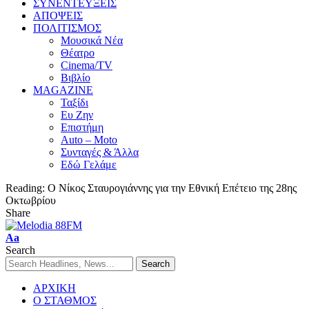
ΣΥΝΕΝΤΕΥΞΕΙΣ
ΑΠΟΨΕΙΣ
ΠΟΛΙΤΙΣΜΟΣ
Μουσικά Νέα
Θέατρο
Cinema/TV
Βιβλίο
MAGAZINE
Ταξίδι
Ευ Ζην
Επιστήμη
Auto – Moto
Συνταγές & Άλλα
Εδώ Γελάμε
Reading:
Ο Νίκος Σταυρογιάννης για την Εθνική Επέτειο της 28ης
Οκτωβρίου
Share
Aa
Search
ΑΡΧΙΚΗ
Ο ΣΤΑΘΜΟΣ