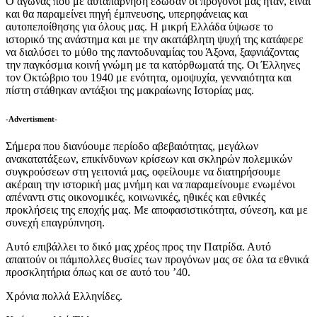
Ο αγώνας που με αυταπάρνηση έδωσαν οι πρόγονοί μας ήταν, είναι
και θα παραμείνει πηγή έμπνευσης, υπερηφάνειας και
αυτοπεποίθησης για όλους μας. Η μικρή Ελλάδα ύψωσε το
ιστορικό της ανάστημα και με την ακατάβλητη ψυχή της κατάφερε
να διαλύσει το μύθο της παντοδυναμίας του Άξονα, ξαφνιάζοντας
την παγκόσμια κοινή γνώμη με τα κατόρθωματά της. Οι Έλληνες
τον Οκτώβριο του 1940 με ενότητα, ομοψυχία, γενναιότητα και
πίστη στάθηκαν αντάξιοι της μακραίωνης Ιστορίας μας.
-Advertisment-
Σήμερα που διανύουμε περίοδο αβεβαιότητας, μεγάλων
ανακατατάξεων, επικίνδυνων κρίσεων και σκληρών πολεμικών
συγκρούσεων στη γειτονιά μας, οφείλουμε να διατηρήσουμε
ακέραιη την ιστορική μας μνήμη και να παραμείνουμε ενωμένοι
απέναντι στις οικονομικές, κοινωνικές, ηθικές και εθνικές
προκλήσεις της εποχής μας. Με αποφασιστικότητα, σύνεση, και με
συνεχή επαγρύπνηση.
Αυτό επιβάλλει το δικό μας χρέος προς την Πατρίδα. Αυτό
απαιτούν οι πάμπολλες θυσίες των προγόνων μας σε όλα τα εθνικά
προσκλητήρια όπως και σε αυτό του ’40.
Χρόνια πολλά Ελληνίδες.