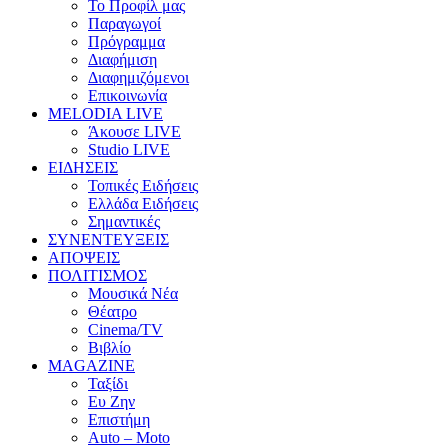
Το Προφίλ μας
Παραγωγοί
Πρόγραμμα
Διαφήμιση
Διαφημιζόμενοι
Επικοινωνία
MELODIA LIVE
Άκουσε LIVE
Studio LIVE
ΕΙΔΗΣΕΙΣ
Τοπικές Ειδήσεις
Ελλάδα Ειδήσεις
Σημαντικές
ΣΥΝΕΝΤΕΥΞΕΙΣ
ΑΠΟΨΕΙΣ
ΠΟΛΙΤΙΣΜΟΣ
Μουσικά Νέα
Θέατρο
Cinema/TV
Βιβλίο
MAGAZINE
Ταξίδι
Ευ Ζην
Επιστήμη
Auto – Moto