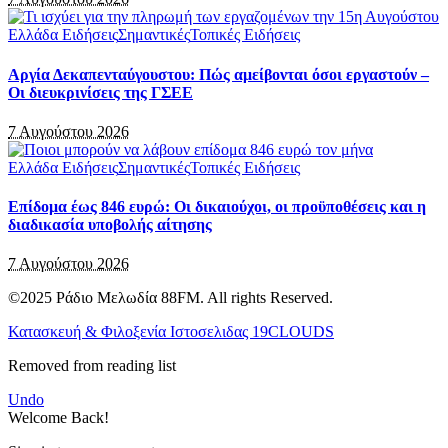
Ελλάδα Ειδήσεις
Σημαντικές
Τοπικές Ειδήσεις
Αργία Δεκαπενταύγουστου: Πώς αμείβονται όσοι εργαστούν –
Οι διευκρινίσεις της ΓΣΕΕ
7 Αυγούστου 2026
Ελλάδα Ειδήσεις
Σημαντικές
Τοπικές Ειδήσεις
Επίδομα έως 846 ευρώ: Οι δικαιούχοι, οι προϋποθέσεις και η
διαδικασία υποβολής αίτησης
7 Αυγούστου 2026
©2025 Ράδιο Μελωδία 88FM. All rights Reserved.
Κατασκευή & Φιλοξενία Ιστοσελιδας 19CLOUDS
Removed from reading list
Undo
Welcome Back!