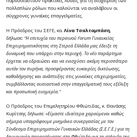
παρουσιαστούν πρακτικές λύσεις για τη διαχείριση των
πολλαπλών ρόλων που καλούνται να αναλάβουν οι
σύγχρονες γυναίκες επαγγελματίες.
Η Πρόεδρος του ΣΕΓΕ, κα.
Λίνα Τσαλταμπάση
,
δήλωσε:
“Η επιτυχία του περσινού Forum Γυναικείας
Επιχειρηματικότητας στη Στερεά Ελλάδα μας έδειξε τη
δυναμική που υπάρχει στην περιοχή. Το νέο παράρτημα
έρχεται να εδραιώσει και να ενισχύσει ακόμη περισσότερο
αυτόν τον πυρήνα, προσφέροντας ευκαιρίες δικτύωσης,
καθοδήγησης και ανάπτυξης στις γυναίκες επιχειρηματίες,
συμβάλλοντας ουσιαστικά στην επαγγελματική τους εξέλιξη
και προσωπική ευημερία.”
Ο Πρόεδρος του Επιμελητηρίου Φθιώτιδας, κ. Θανάσης
Κυρίτσης δήλωσε:
«Είμαστε ιδιαίτερα χαρούμενοι καθώς
σήμερα υπογράφουμε μνημόνιο συνεργασίας με τον
Σύνδεσμο Επιχειρηματιών Γυναικών Ελλάδας (Σ.Ε.Γ.Ε.) για τη
δημιουργία παραρτήματος στη Φθιώτιδα για τη στήριξη της