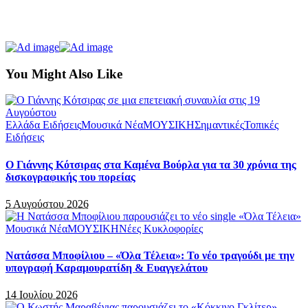
You Might Also Like
Ελλάδα Ειδήσεις
Μουσικά Νέα
ΜΟΥΣΙΚΗ
Σημαντικές
Τοπικές
Ειδήσεις
Ο Γιάννης Κότσιρας στα Καμένα Βούρλα για τα 30 χρόνια της
δισκογραφικής του πορείας
5 Αυγούστου 2026
Μουσικά Νέα
ΜΟΥΣΙΚΗ
Νέες Κυκλοφορίες
Νατάσσα Μποφίλιου – «Όλα Τέλεια»: Το νέο τραγούδι με την
υπογραφή Καραμουρατίδη & Ευαγγελάτου
14 Ιουλίου 2026