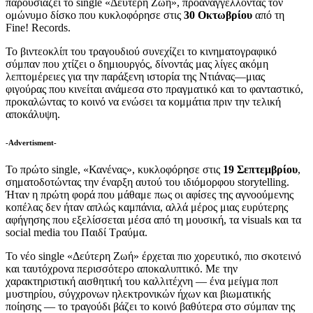
παρουσιάζει το single «Δεύτερη Ζωή», προαναγγέλλοντας τον
ομώνυμο δίσκο που κυκλοφόρησε στις
30 Οκτωβρίου
από τη
Fine! Records.
Το βιντεοκλίπ του τραγουδιού συνεχίζει το κινηματογραφικό
σύμπαν που χτίζει ο δημιουργός, δίνοντάς μας λίγες ακόμη
λεπτομέρειες για την παράξενη ιστορία της Ντιάνας—μιας
φιγούρας που κινείται ανάμεσα στο πραγματικό και το φανταστικό,
προκαλώντας το κοινό να ενώσει τα κομμάτια πριν την τελική
αποκάλυψη.
-Advertisment-
Το πρώτο single, «Κανένας», κυκλοφόρησε στις
19 Σεπτεμβρίου
,
σηματοδοτώντας την έναρξη αυτού του ιδιόμορφου storytelling.
Ήταν η πρώτη φορά που μάθαμε πως οι αφίσες της αγνοούμενης
κοπέλας δεν ήταν απλώς καμπάνια, αλλά μέρος μιας ευρύτερης
αφήγησης που εξελίσσεται μέσα από τη μουσική, τα visuals και τα
social media του Παιδί Τραύμα.
Το νέο single «Δεύτερη Ζωή» έρχεται πιο χορευτικό, πιο σκοτεινό
και ταυτόχρονα περισσότερο αποκαλυπτικό. Με την
χαρακτηριστική αισθητική του καλλιτέχνη — ένα μείγμα ποπ
μυστηρίου, σύγχρονων ηλεκτρονικών ήχων και βιωματικής
ποίησης — το τραγούδι βάζει το κοινό βαθύτερα στο σύμπαν της