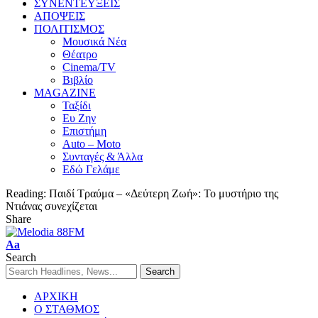
ΣΥΝΕΝΤΕΥΞΕΙΣ
ΑΠΟΨΕΙΣ
ΠΟΛΙΤΙΣΜΟΣ
Μουσικά Νέα
Θέατρο
Cinema/TV
Βιβλίο
MAGAZINE
Ταξίδι
Ευ Ζην
Επιστήμη
Auto – Moto
Συνταγές & Άλλα
Εδώ Γελάμε
Reading:
Παιδί Τραύμα – «Δεύτερη Ζωή»: Το μυστήριο της
Ντιάνας συνεχίζεται
Share
Aa
Search
ΑΡΧΙΚΗ
Ο ΣΤΑΘΜΟΣ