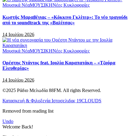
Μουσικά Νέα
ΜΟΥΣΙΚΗ
Νέες Κυκλοφορίες
Κωστής Μαραβέγιας – «Κόκκινο Γκλίτερ»: Το νέο τραγούδι
από το soundtrack της «Βαλίτσας»
14 Ιουλίου 2026
Μουσικά Νέα
ΜΟΥΣΙΚΗ
Νέες Κυκλοφορίες
Ορέστης Ντάντος feat. Ιουλία Καραπατάκη – «Τζούρα
Ελευθερίας»
14 Ιουλίου 2026
©2025 Ράδιο Μελωδία 88FM. All rights Reserved.
Κατασκευή & Φιλοξενία Ιστοσελιδας 19CLOUDS
Removed from reading list
Undo
Welcome Back!