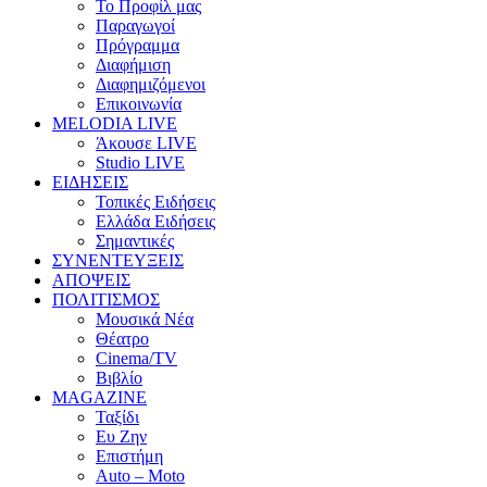
Το Προφίλ μας
Παραγωγοί
Πρόγραμμα
Διαφήμιση
Διαφημιζόμενοι
Επικοινωνία
MELODIA LIVE
Άκουσε LIVE
Studio LIVE
ΕΙΔΗΣΕΙΣ
Τοπικές Ειδήσεις
Ελλάδα Ειδήσεις
Σημαντικές
ΣΥΝΕΝΤΕΥΞΕΙΣ
ΑΠΟΨΕΙΣ
ΠΟΛΙΤΙΣΜΟΣ
Μουσικά Νέα
Θέατρο
Cinema/TV
Βιβλίο
MAGAZINE
Ταξίδι
Ευ Ζην
Επιστήμη
Auto – Moto