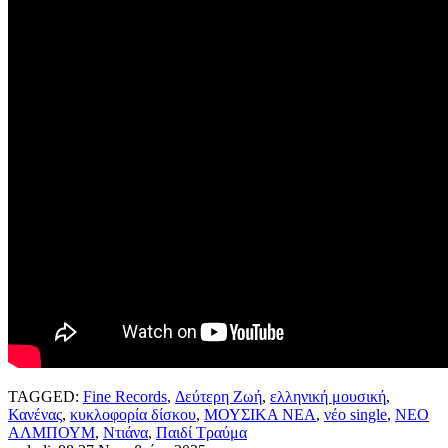
TAGGED:
Fine Records
,
Δεύτερη Ζωή
,
ελληνική μουσική
,
Κανένας
,
κυκλοφορία δίσκου
,
ΜΟΥΣΙΚΑ ΝΕΑ
,
νέο single
,
ΝΕΟ
ΑΛΜΠΟΥΜ
,
Ντιάνα
,
Παιδί Τραύμα