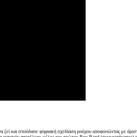
 ζεί και σπούδασε ψηφιακή σχεδίαση ρούχου αποφοιτώντας με άριστ
ια οντισιόν αποτέλεσε μέλος του πρώτου Boy Band (συγκροτήματος)