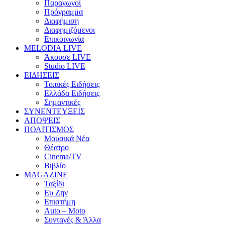
Παραγωγοί
Πρόγραμμα
Διαφήμιση
Διαφημιζόμενοι
Επικοινωνία
MELODIA LIVE
Άκουσε LIVE
Studio LIVE
ΕΙΔΗΣΕΙΣ
Τοπικές Ειδήσεις
Ελλάδα Ειδήσεις
Σημαντικές
ΣΥΝΕΝΤΕΥΞΕΙΣ
ΑΠΟΨΕΙΣ
ΠΟΛΙΤΙΣΜΟΣ
Μουσικά Νέα
Θέατρο
Cinema/TV
Βιβλίο
MAGAZINE
Ταξίδι
Ευ Ζην
Επιστήμη
Auto – Moto
Συνταγές & Άλλα