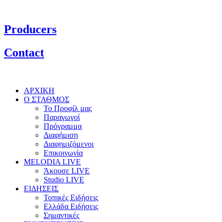
Producers
Contact
ΑΡΧΙΚΗ
Ο ΣΤΑΘΜΟΣ
Το Προφίλ μας
Παραγωγοί
Πρόγραμμα
Διαφήμιση
Διαφημιζόμενοι
Επικοινωνία
MELODIA LIVE
Άκουσε LIVE
Studio LIVE
ΕΙΔΗΣΕΙΣ
Τοπικές Ειδήσεις
Ελλάδα Ειδήσεις
Σημαντικές