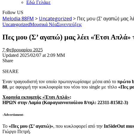
Εδώ Γελάμε
Follow US
Melodia 88FM
>
Uncategorized
>
Πες μου (Σ’ αγαπώ) μας 
Uncategorized
Μουσικά Νέα
Συνεντεύξεις
Πες μου (Σ’ αγαπώ) μας λέει «Έτσι Απλά»
7 Φεβρουαρίου 2025
Updated 2025/02/07 at 2:09 ΜΜ
Share
SHARE
Έναν τραγουδιστή τον οποίο πρωτογνωρίσαμε μέσα από το
πρώτο b
88
, με αφορμή την κυκλοφορία του νέου του single με τίτλο
«Πες μο
Χορηγία εκπομπής «Έτσι Απλά»
:
ΗΡΩΝ στην Λαμία (Καραγιαννοπούλου 8/τηλ: 22311-81582-3)
-Advertisment-
Το
«Πες μου (Σ’ αγαπώ)»
, που κυκλοφορεί από την
InSideOut mus
Γιώργο Πετρή.