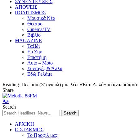
ΣΥΝΕΝΤΕΥΞΕΙΣ
ΑΠΟΨΕΙΣ
ΠΟΛΙΤΙΣΜΟΣ
Μουσικά Νέα
Θέατρο
Cinema/TV
Βιβλίο
MAGAZINE
Ταξίδι
Ευ Ζην
Επιστήμη
Auto – Moto
Συνταγές & Άλλα
Εδώ Γελάμε
Reading:
Πες μου (Σ’ αγαπώ) μας λέει «Έτσι Απλά» το αναπόσπαστ
Share
Aa
Search
ΑΡΧΙΚΗ
Ο ΣΤΑΘΜΟΣ
Το Προφίλ μας