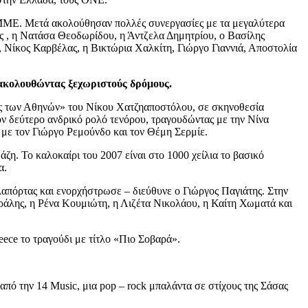
IMME. Μετά ακολούθησαν πολλές συνεργασίες με τα μεγαλύτερα
ης , η Νατάσα Θεοδωρίδου, η Άντζελα Δημητρίου, ο Βασίλης
, Νίκος Καρβέλας, η Βικτώρια Χαλκίτη, Γιώργο Γιαννιά, Αποστολία
 ακολουθώντας ξεχωριστούς δρόμους.
ες των Αθηνών» του Νίκου Χατζηαποστόλου, σε σκηνοθεσία
ν δεύτερο ανδρικό ρολό τενόρου, τραγουδώντας με την Νίνα
με τον Γιώργο Ρεμούνδο και τον Θέμη Σερμίε.
 Το καλοκαίρι του 2007 είναι στο 1000 χείλια το βασικό
α.
απόρτας και ενορχήστρωσε – διεύθυνε ο Γιώργος Παγιάτης. Στην
άλης, η Ρένα Κουμιώτη, η Λιζέτα Νικολάου, η Καίτη Χωματά και
ce το τραγούδι με τίτλο «Πιο Σοβαρά».
 από την 14 Music, μια pop – rock μπαλάντα σε στίχους της Σάσας