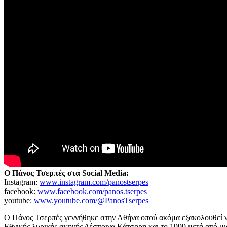
Ο Πάνος Τσερπές στα Social Media:
Instagram:
www.instagram.com/panostserpes
facebook:
www.facebook.com/panos.tserpes
youtube:
www.youtube.com/@PanosTserpes
Ο Πάνος Τσερπές γεννήθηκε στην Αθήνα οπού ακόμα εξακολουθεί να
Εθνικής λυρικής σκηνής Δέσποινα Κάτσαρη και το 1999 μετά από μ