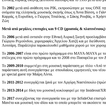
Το
2002
μετά από ανάθεση του ΡΙΚ, εκπροσώπησε με τους ΟΝΕ την
ονόματα της ελληνικής μουσικής σκηνής όπως η Άννα Βίσση, ο Γιά
Καρράς, η Ευρυδίκη, ο Γιώργος Τσαλίκης, ο Σάκης Ρουβάς, ο Χρήστ
Ζώη
Μετά από μεγάλες επιτυχίες και 9 CD (χρυσούς & πλατινένιους
Το
2006
μετά από οντισιόν στην Εθνική Λυρική Σκηνή προσλαμβάνε
Γιώργου Ρεμούνδου, χορογραφίες Άγγελου Χατζή και με διεύθυνση
Λοτσάρη. Παράλληλα παρακολουθεί μαθήματα χορού με τον χορογρά
Το
2006-2007
είναι στο πρώτο πρόγραμμα στο MAYA-MAYA με τον Χ
στέλεχος στο πρώτο πρόγραμμα και το 2008 στο Πασαρέλα με τον 
Το
2009-2010
συμμετέχει στη μουσική παράσταση με τίτλο «Από τη
παράσταση αυτή συνεργάστηκε με σπουδαίους ερμηνευτές του νέου
με special guest την Μαίρη Λίντα.
Το
2011-2012
συνεργάζεται ξανά με τον Αργύρη Ναστόπουλο (πρώην
Το
2013-2014
με δίκη του μουσική κυκλοφορεί με την Insideout/X
Το
2017
συνεχίζοντας την συνεργασία του με την InSideOut επιστρέφ
Μανέτα και μουσική του ιδίου και το οποίο μπορείτε να ακούσετε π