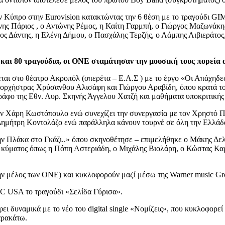
 Κύπρο στην Eurovision κατακτώντας την 6 θέση με το τραγούδι G
ννης Πάριος , ο Αντώνης Ρέμος, η Καίτη Γαρμπή, ο Γιώργος Μαζωνάκ
ος Δάντης, η Ελένη Δήμου, ο Πασχάλης Τερζής, ο Λάμπης Λιβιεράτος
) και 80 τραγούδια, οι ΟΝΕ σταμάτησαν την μουσική τους πορεία
ται στο θέατρο Ακροπόλ (οπερέτα – Ε.Λ.Σ ) με το έργο «Οι Απάχηδ
 ορχήστρας Χρύσανθου Αλισάφη και Γιώργου Αραβίδη, όπου κρατά το
φο της Εθν. Λυρ. Σκηνής Άγγελου Χατζή και μαθήματα υποκριτικής 
άρη Κωστόπουλο ενώ συνεχίζει την συνεργασία με τον Χρηστό Πάζη.
Δημήτρη Κοντολάζο ενώ παράλληλα κάνουν τουρνέ σε όλη την Ελλάδ
ν Πλάκα στο Γκάζι..» όπου σκηνοθέτησε – επιμελήθηκε ο Μάκης Δελ
 κύματος όπως η Πόπη Αστεριάδη, ο Μιχάλης Βιολάρη, ο Κώστας Καρ
 μέλος των ΟΝΕ) και κυκλοφορούν μαζί μέσω της Warner music Gree
RC USA το τραγούδι «Σελίδα Γύρισα».
ει δυναμικά με το νέο του digital single «Νομίζεις», που κυκλοφορεί
αρακάτω.