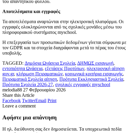
του απαντητικού φύλλου.
Αποτελέσματα και εγγραφές
Τα αποτελέσματα αναρτώνται στην ηλεκτρονική πλατφόρμα. Οι
εγγραφές ολοκληρώνονται από τις σχολικές μονάδες μέσω του
πληροφοριακού συστήματος myschool.
Η επεξεργασία των προσωπικών δεδομένων γίνεται σύμφωνα με
τον GDPR και τα στοιχεία διαγράφονται μετά το πέρας του έτους
υποβολής.
TAGGED:
Δημόσια Ωνάσεια Σχολεία
,
ΔΗΜΩΣ εισαγωγή
,
εντοπιότητα Ωνάσεια
,
εξετάσεις Προτύπων
,
ηλεκτρονική αίτηση
gov.gr
,
κλήρωση Πειραματικών
,
κοινωνικά κριτήρια εισαγωγής
,
Πειραματικά Σχολεία αίτηση
,
Πρότυπα Εκκλησιαστικά Σχολεία
,
Πρότυπα Σχολεία 2026-27
,
σχολικές εγγραφές myschool
melodia88
27 Φεβρουαρίου 2026
Share this Article
Facebook
Twitter
Email
Print
Leave a comment
Αφήστε μια απάντηση
Η ηλ. διεύθυνση σας δεν δημοσιεύεται.
Τα υποχρεωτικά πεδία