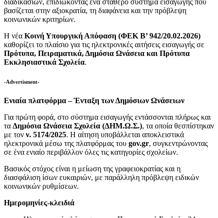
διαδικασιών, επιδιώκοντας ένα σταθερό σύστημα εισαγωγής που
βασίζεται στην αξιοκρατία, τη διαφάνεια και την πρόβλεψη
κοινωνικών κριτηρίων.
Η νέα
Κοινή Υπουργική Απόφαση (ΦΕΚ Β’ 942/20.02.2026)
καθορίζει το πλαίσιο για τις ηλεκτρονικές αιτήσεις εισαγωγής σε
Πρότυπα, Πειραματικά, Δημόσια Ωνάσεια και Πρότυπα
Εκκλησιαστικά Σχολεία
.
-Advertisment-
Ενιαία πλατφόρμα – Ένταξη των Δημόσιων Ωνάσειων
Για πρώτη φορά, στο σύστημα εισαγωγής εντάσσονται πλήρως και
τα
Δημόσια Ωνάσεια Σχολεία (ΔΗΜ.Ω.Σ.)
, τα οποία θεσπίστηκαν
με τον
ν. 5174/2025
. Η αίτηση υποβάλλεται αποκλειστικά
ηλεκτρονικά μέσω της πλατφόρμας του
gov.gr
, συγκεντρώνοντας
σε ένα ενιαίο περιβάλλον όλες τις κατηγορίες σχολείων.
Βασικός στόχος είναι η μείωση της γραφειοκρατίας και η
διασφάλιση ίσων ευκαιριών, με παράλληλη πρόβλεψη ειδικών
κοινωνικών ρυθμίσεων.
Ημερομηνίες-κλειδιά