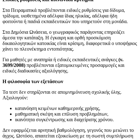
Στα Πειραματικά προβλέπονται ειδικές ρυθμίσεις για δίδυμα,
τρίδυμα, υιοθετημένα αδέλφια ίδιας ηλικίας, αδέλφια ήδη
φοιτούντα ή παιδιά εκπαιδευτικών που υπηρετούν στη μονάδα.
Στα Δημόσια Ωνάσεια, ο γεωγραφικός παράγοντας επηρεάζει
άμεσα την κατάταξη. Η έγκαιρη και ορθή προσκόμιση
δικαιολογητικών κατοικίας είναι κρίσιμη, διαφορετικά ο υποψήφιος
χάνει το πλεονέκτημα εντοπιότητας.
Για μαθητές με αναπηρία ή ειδικές εκπαιδευτικές ανάγκες
(ν.
3699/2008)
προβλέπονται εξατομικευμένες προσαρμογές και
ειδικές διαδικασίες αξιολόγησης.
Η φιλοσοφία των εξετάσεων
Τα τεστ δεν στηρίζονται σε απομνημόνευση σχολικής ύλης.
Αξιολογούν:
κατανόηση κειμένων καθημερινής χρήσης,
μαθηματική σκέψη και επίλυση προβλημάτων,
ικανότητα συγκέντρωσης και διαχείρισης χρόνου.
Δεν εφαρμόζεται αρνητική βαθμολόγηση, γεγονός που μειώνει το
άγχος. Ωστόσο, απαιτείται εξοικείωση με τη σωστή συμπλήρωση