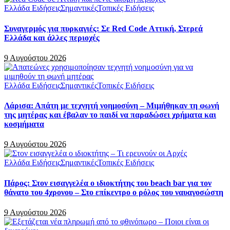
Ελλάδα Ειδήσεις
Σημαντικές
Τοπικές Ειδήσεις
Συναγερμός για πυρκαγιές: Σε Red Code Αττική, Στερεά
Ελλάδα και άλλες περιοχές
9 Αυγούστου 2026
Ελλάδα Ειδήσεις
Σημαντικές
Τοπικές Ειδήσεις
Λάρισα: Απάτη με τεχνητή νοημοσύνη – Μιμήθηκαν τη φωνή
της μητέρας και έβαλαν το παιδί να παραδώσει χρήματα και
κοσμήματα
9 Αυγούστου 2026
Ελλάδα Ειδήσεις
Σημαντικές
Τοπικές Ειδήσεις
Πάρος: Στον εισαγγελέα ο ιδιοκτήτης του beach bar για τον
θάνατο του 4χρονου – Στο επίκεντρο ο ρόλος του ναυαγοσώστη
9 Αυγούστου 2026