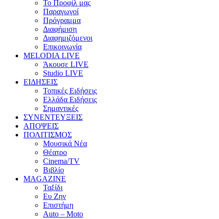
Το Προφίλ μας
Παραγωγοί
Πρόγραμμα
Διαφήμιση
Διαφημιζόμενοι
Επικοινωνία
MELODIA LIVE
Άκουσε LIVE
Studio LIVE
ΕΙΔΗΣΕΙΣ
Τοπικές Ειδήσεις
Ελλάδα Ειδήσεις
Σημαντικές
ΣΥΝΕΝΤΕΥΞΕΙΣ
ΑΠΟΨΕΙΣ
ΠΟΛΙΤΙΣΜΟΣ
Μουσικά Νέα
Θέατρο
Cinema/TV
Βιβλίο
MAGAZINE
Ταξίδι
Ευ Ζην
Επιστήμη
Auto – Moto