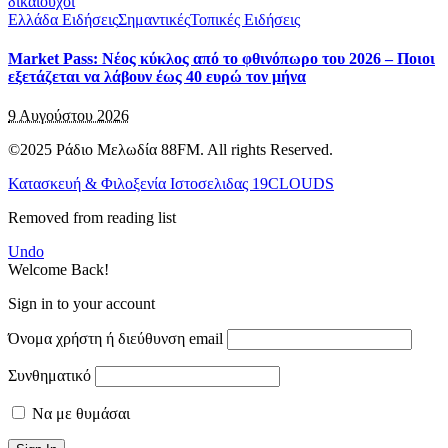
Ελλάδα Ειδήσεις
Σημαντικές
Τοπικές Ειδήσεις
Market Pass: Νέος κύκλος από το φθινόπωρο του 2026 – Ποιοι
εξετάζεται να λάβουν έως 40 ευρώ τον μήνα
9 Αυγούστου 2026
©2025 Ράδιο Μελωδία 88FM. All rights Reserved.
Κατασκευή & Φιλοξενία Ιστοσελιδας 19CLOUDS
Removed from reading list
Undo
Welcome Back!
Sign in to your account
Όνομα χρήστη ή διεύθυνση email
Συνθηματικό
Να με θυμάσαι