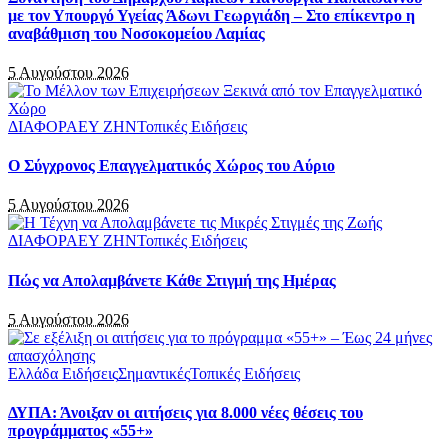
με τον Υπουργό Υγείας Άδωνι Γεωργιάδη – Στο επίκεντρο η
αναβάθμιση του Νοσοκομείου Λαμίας
5 Αυγούστου 2026
ΔΙΑΦΟΡΑ
ΕΥ ΖΗΝ
Τοπικές Ειδήσεις
Ο Σύγχρονος Επαγγελματικός Χώρος του Αύριο
5 Αυγούστου 2026
ΔΙΑΦΟΡΑ
ΕΥ ΖΗΝ
Τοπικές Ειδήσεις
Πώς να Απολαμβάνετε Κάθε Στιγμή της Ημέρας
5 Αυγούστου 2026
Ελλάδα Ειδήσεις
Σημαντικές
Τοπικές Ειδήσεις
ΔΥΠΑ: Άνοιξαν οι αιτήσεις για 8.000 νέες θέσεις του
προγράμματος «55+»