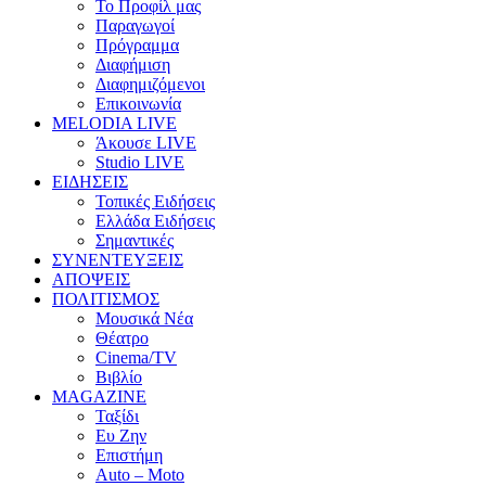
Το Προφίλ μας
Παραγωγοί
Πρόγραμμα
Διαφήμιση
Διαφημιζόμενοι
Επικοινωνία
MELODIA LIVE
Άκουσε LIVE
Studio LIVE
ΕΙΔΗΣΕΙΣ
Τοπικές Ειδήσεις
Ελλάδα Ειδήσεις
Σημαντικές
ΣΥΝΕΝΤΕΥΞΕΙΣ
ΑΠΟΨΕΙΣ
ΠΟΛΙΤΙΣΜΟΣ
Μουσικά Νέα
Θέατρο
Cinema/TV
Βιβλίο
MAGAZINE
Ταξίδι
Ευ Ζην
Επιστήμη
Auto – Moto