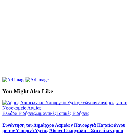
You Might Also Like
Ελλάδα Ειδήσεις
Σημαντικές
Τοπικές Ειδήσεις
Συνάντηση του Δημάρχου Λαμιέων Πανουργιά Παπαϊωάννου
με τον Υπουργό Υγείας Άδωνι Γεωργιάδη – Στο επίκεντρο η