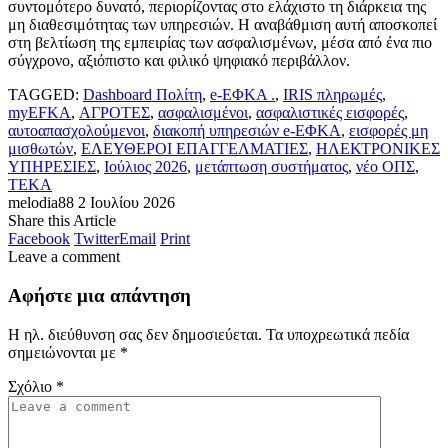
συντομότερο δυνατό, περιορίζοντας στο ελάχιστο τη διάρκεια της
μη διαθεσιμότητας των υπηρεσιών. Η αναβάθμιση αυτή αποσκοπεί
στη βελτίωση της εμπειρίας των ασφαλισμένων, μέσα από ένα πιο
σύγχρονο, αξιόπιστο και φιλικό ψηφιακό περιβάλλον.
TAGGED:
Dashboard Πολίτη
,
e-ΕΦΚΑ .
,
IRIS πληρωμές
,
myEFKA
,
ΑΓΡΟΤΕΣ
,
ασφαλισμένοι
,
ασφαλιστικές εισφορές
,
αυτοαπασχολούμενοι
,
διακοπή υπηρεσιών e-ΕΦΚΑ
,
εισφορές μη
μισθωτών
,
ΕΛΕΥΘΕΡΟΙ ΕΠΑΓΓΕΛΜΑΤΙΕΣ
,
ΗΛΕΚΤΡΟΝΙΚΕΣ
ΥΠΗΡΕΣΙΕΣ
,
Ιούλιος 2026
,
μετάπτωση συστήματος
,
νέο ΟΠΣ
,
ΤΕΚΑ
melodia88
2 Ιουλίου 2026
Share this Article
Facebook
Twitter
Email
Print
Leave a comment
Αφήστε μια απάντηση
Η ηλ. διεύθυνση σας δεν δημοσιεύεται.
Τα υποχρεωτικά πεδία
σημειώνονται με
*
Σχόλιο
*