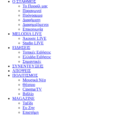
Ο ΣΤΑΘΜΟΣ
Το Προφίλ μας
Παραγωγοί
Πρόγραμμα
Διαφήμιση
Διαφημιζόμενοι
Επικοινωνία
MELODIA LIVE
Άκουσε LIVE
Studio LIVE
ΕΙΔΗΣΕΙΣ
Τοπικές Ειδήσεις
Ελλάδα Ειδήσεις
Σημαντικές
ΣΥΝΕΝΤΕΥΞΕΙΣ
ΑΠΟΨΕΙΣ
ΠΟΛΙΤΙΣΜΟΣ
Μουσικά Νέα
Θέατρο
Cinema/TV
Βιβλίο
MAGAZINE
Ταξίδι
Ευ Ζην
Επιστήμη