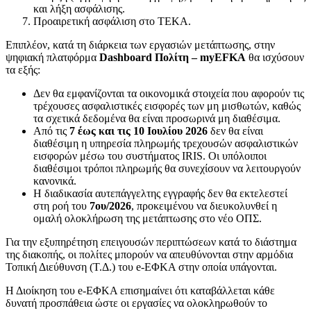
και λήξη ασφάλισης.
Προαιρετική ασφάλιση στο ΤΕΚΑ.
Επιπλέον, κατά τη διάρκεια των εργασιών μετάπτωσης, στην
ψηφιακή πλατφόρμα
Dashboard
Πολίτη – myEFKA
θα ισχύσουν
τα εξής:
Δεν θα εμφανίζονται τα οικονομικά στοιχεία που αφορούν τις
τρέχουσες ασφαλιστικές εισφορές των μη μισθωτών, καθώς
τα σχετικά δεδομένα θα είναι προσωρινά μη διαθέσιμα.
Από τις
7 έως και τις 10 Ιουλίου 2026
δεν θα είναι
διαθέσιμη η υπηρεσία πληρωμής τρεχουσών ασφαλιστικών
εισφορών μέσω του συστήματος IRIS. Οι υπόλοιποι
διαθέσιμοι τρόποι πληρωμής θα συνεχίσουν να λειτουργούν
κανονικά.
Η διαδικασία αυτεπάγγελτης εγγραφής δεν θα εκτελεστεί
στη ροή του
7ου/2026
, προκειμένου να διευκολυνθεί η
ομαλή ολοκλήρωση της μετάπτωσης στο νέο ΟΠΣ.
Για την εξυπηρέτηση επειγουσών περιπτώσεων κατά το διάστημα
της διακοπής, οι πολίτες μπορούν να απευθύνονται στην αρμόδια
Τοπική Διεύθυνση (Τ.Δ.) του e-ΕΦΚΑ στην οποία υπάγονται.
Η Διοίκηση του e-ΕΦΚΑ επισημαίνει ότι καταβάλλεται κάθε
δυνατή προσπάθεια ώστε οι εργασίες να ολοκληρωθούν το