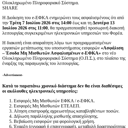
Ολοκληρωμένο Πληροφοριακό Σύστημα.
SHARE
Η Διοίκηση του e-ΕΦΚΑ ενημερώνει τους ασφαλισμένους ότι από
την
Τρίτη 7 Ιουλίου 2026 στις 14:00
έως και τη
Δευτέρα 13
Ιουλίου 2026 στις 11:00
, θα πραγματοποιηθεί προσωρινή διακοπή
λειτουργίας συγκεκριμένων ηλεκτρονικών υπηρεσιών του Φορέα.
Η διακοπή είναι απαραίτητη λόγω των προγραμματισμένων
εργασιών μετάπτωσης του υποσυστήματος εισφορών
«Ασφάλιση
– Έσοδα Μη Μισθωτών Ασφαλισμένων
e
-ΕΦΚΑ»
στο νέο
Ολοκληρωμένο Πληροφοριακό Σύστημα (Ο.Π.Σ.), στο πλαίσιο της
έναρξης της παραγωγικής του λειτουργίας.
-Advertisment-
Κατά το παραπάνω χρονικό διάστημα δεν θα είναι διαθέσιμες
οι ακόλουθες ηλεκτρονικές υπηρεσίες:
Εισφορές Μη Μισθωτών ΕΦΚΑ / e-ΕΦΚΑ.
Εισφορές Μη Μισθωτών ΕΤΕΑΕΠ.
Αίτηση επιστροφής αχρεωστήτως καταβληθέντων ποσών.
Δήλωση παράλληλης μισθωτής απασχόλησης.
Βεβαίωση εισφορών για φορολογική χρήση.
Έναρξη (εγγραφή ή επανεγγραφή), μεταβολή δραστηριότητας