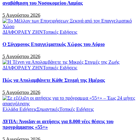
αναβάθμιση του Νοσοκομείου Λαμίας
5 Αυγούστου 2026
ΔΙΑΦΟΡΑ
ΕΥ ΖΗΝ
Τοπικές Ειδήσεις
Ο Σύγχρονος Επαγγελματικός Χώρος του Αύριο
5 Αυγούστου 2026
ΔΙΑΦΟΡΑ
ΕΥ ΖΗΝ
Τοπικές Ειδήσεις
Πώς να Απολαμβάνετε Κάθε Στιγμή της Ημέρας
5 Αυγούστου 2026
Ελλάδα Ειδήσεις
Σημαντικές
Τοπικές Ειδήσεις
ΔΥΠΑ: Άνοιξαν οι αιτήσεις για 8.000 νέες θέσεις του
προγράμματος «55+»
5 Αυγούστου 2026