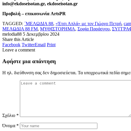
info@ekdoseisotan.gr, ekdoseisotan.gr
Προβολή – επικοινωνία ArtsPR
TAGGED:
΄ΜΕΛΩΔΙΑ 88
,
«Έτσι Απλά» με τον Γιώργο Πετρή
,
cam
ΜΕΛΩΔΙΑ 88 FM
,
ΜΥΘΙΣΤΟΡΗΜΑ
,
Σοφία Παράσχου
,
ΣΥΓΓΡΑ
melodia88
5 Δεκεμβρίου 2024
Share this Article
Facebook
Twitter
Email
Print
Leave a comment
Αφήστε μια απάντηση
Η ηλ. διεύθυνση σας δεν δημοσιεύεται.
Τα υποχρεωτικά πεδία σημε
Σχόλιο
*
Όνομα
*