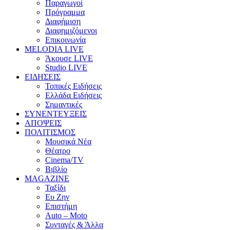
Παραγωγοί
Πρόγραμμα
Διαφήμιση
Διαφημιζόμενοι
Επικοινωνία
MELODIA LIVE
Άκουσε LIVE
Studio LIVE
ΕΙΔΗΣΕΙΣ
Τοπικές Ειδήσεις
Ελλάδα Ειδήσεις
Σημαντικές
ΣΥΝΕΝΤΕΥΞΕΙΣ
ΑΠΟΨΕΙΣ
ΠΟΛΙΤΙΣΜΟΣ
Μουσικά Νέα
Θέατρο
Cinema/TV
Βιβλίο
MAGAZINE
Ταξίδι
Ευ Ζην
Επιστήμη
Auto – Moto
Συνταγές & Άλλα