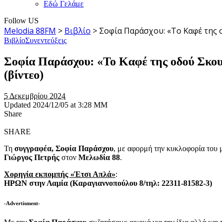
Εδώ Γελάμε
Follow US
Melodia 88FM
>
Βιβλίο
>
Σοφία Παράσχου: «Το Καφέ της ο
Βιβλίο
Συνεντεύξεις
Σοφία Παράσχου: «Το Καφέ της οδού Σκουφά
(βίντεο)
5 Δεκεμβρίου 2024
Updated 2024/12/05 at 3:28 ΜΜ
Share
SHARE
Τη
συγγραφέα, Σοφία Παράσχου
, με αφορμή την κυκλοφορία του
Γιώργος Πετρής
στον
Μελωδία 88
.
Χορηγία εκπομπής «Έτσι Απλά»
:
ΗΡΩΝ στην Λαμία (Καραγιαννοπούλου 8/τηλ: 22311-81582-3)
-Advertisment-