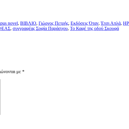
pus novel
,
ΒΙΒΛΙΟ
,
Γιώργος Πετρής
,
Εκδόσεις Όταν
,
Έτσι Απλά
,
Η
ΦΕΑΣ
,
συγγραφέας Σοφία Παράσχου
,
Το Καφέ της οδού Σκουφά
ιώνονται με
*