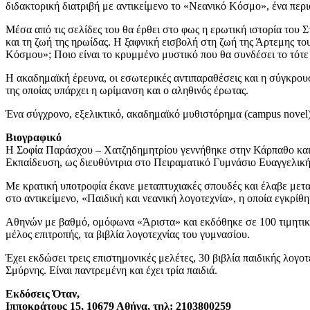
διδακτορική διατριβή με αντικείμενο το «Νεανικό Κόσμο», ένα πε
Μέσα από τις σελίδες του θα έρθει στο φως η ερωτική ιστορία του 
και τη ζωή της ηρωίδας. Η ξαφνική εισβολή στη ζωή της Άρτεμης το
Κόσμου»; Ποιο είναι το κρυμμένο μυστικό που θα συνδέσει το τότε
Η ακαδημαϊκή έρευνα, οι εσωτερικές αντιπαραθέσεις και η σύγκρουση
της οποίας υπάρχει η ωρίμανση και ο αληθινός έρωτας.
Ένα σύγχρονο, εξελικτικό, ακαδημαϊκό μυθιστόρημα (campus novel) μ
Βιογραφικό
Η Σοφία Παράσχου – Χατζηδημητρίου γεννήθηκε στην Κάρπαθο και 
Εκπαίδευση, ως διευθύντρια στο Πειραματικό Γυμνάσιο Ευαγγελική
Με κρατική υποτροφία έκανε μεταπτυχιακές σπουδές και έλαβε μετ
στο αντικείμενο, «Παιδική και νεανική λογοτεχνία», η οποία εγκρίθ
Αθηνών με βαθμό, ομόφωνα «Άριστα» και εκδόθηκε σε 100 τιμητικά α
μέλος επιτροπής, τα βιβλία λογοτεχνίας του γυμνασίου.
Έχει εκδώσει τρεις επιστημονικές μελέτες, 30 βιβλία παιδικής λογ
Σμύρνης. Είναι παντρεμένη και έχει τρία παιδιά.
Εκδόσεις Όταν,
Ιπποκράτους 15, 10679 Αθήνα, τηλ: 2103800259