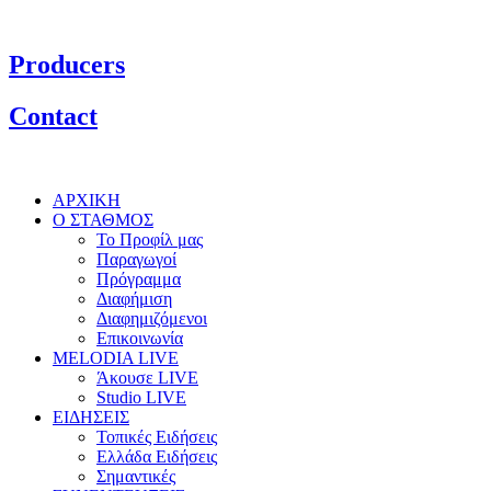
Producers
Contact
ΑΡΧΙΚΗ
Ο ΣΤΑΘΜΟΣ
Το Προφίλ μας
Παραγωγοί
Πρόγραμμα
Διαφήμιση
Διαφημιζόμενοι
Επικοινωνία
MELODIA LIVE
Άκουσε LIVE
Studio LIVE
ΕΙΔΗΣΕΙΣ
Τοπικές Ειδήσεις
Ελλάδα Ειδήσεις
Σημαντικές