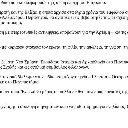
ριοδικό που κυκλοφορούσε τη ζοφερή εποχή του Εμφυλίου.
Στρατή και της Ελίζας, η οποία άρχισε στα άγρια χρόνια του εμφύλιο
υ Αλέξανδρου Περαντινού, θα ανατρέψει τις βεβαιότητές της. Τι σχέσ
 με το τώρα;
 με στερεοτυπικές αντιλήψεις, αποβαίνουν για την Άρτεμη – και τις 
ε κυρίαρχα στοιχεία τον έρωτα, τη φιλία, την απώλεια, τη γνώση, τη
ζει στη Νέα Σμύρνη. Σπούδασε Ιστορία και Αρχαιολογία στο Πανεπι
ς Σχολής και ως σχολική σύμβουλος φιλολόγων.
απτυχιακό δίπλωμα στην ειδίκευση «Λογοτεχνία – Γλώσσα – Θέατρο σ
ηκε στο Πανεπιστήμιο
ντίτυπα. Έχει λάβει μέρος σε πολλά διεθνή συνέδρια, εργασίες της 
οτεχνίας, μια συλλογή διηγημάτων και ένα μυθιστόρημα για ενηλίκου