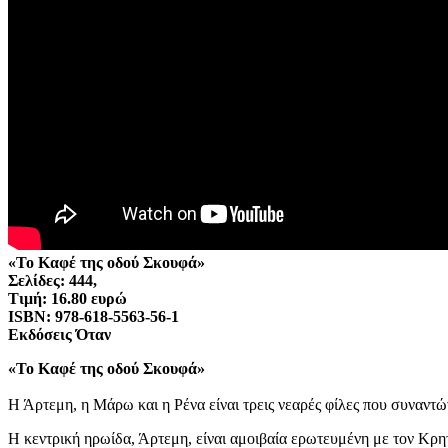
«Το Καφέ της οδού Σκουφά»
Σελίδες: 444,
Τιμή: 16.80 ευρώ
ISBN: 978-618-5563-56-1
Εκδόσεις Όταν
«Το Καφέ της οδού Σκουφά»
Η Άρτεμη, η Μάρω και η Ρένα είναι τρεις νεαρές φίλες που συναντώ
Η κεντρική ηρωίδα, Άρτεμη, είναι αμοιβαία ερωτευμένη με τον Κρητι