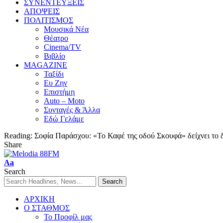
ΣΥΝΕΝΤΕΥΞΕΙΣ
ΑΠΟΨΕΙΣ
ΠΟΛΙΤΙΣΜΟΣ
Μουσικά Νέα
Θέατρο
Cinema/TV
Βιβλίο
MAGAZINE
Ταξίδι
Ευ Ζην
Επιστήμη
Auto – Moto
Συνταγές & Άλλα
Εδώ Γελάμε
Reading:
Σοφία Παράσχου: «Το Καφέ της οδού Σκουφά» δείχνει το δρ
Share
Aa
Search
ΑΡΧΙΚΗ
Ο ΣΤΑΘΜΟΣ
Το Προφίλ μας