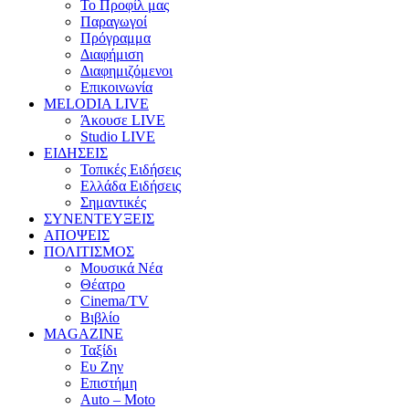
Το Προφίλ μας
Παραγωγοί
Πρόγραμμα
Διαφήμιση
Διαφημιζόμενοι
Επικοινωνία
MELODIA LIVE
Άκουσε LIVE
Studio LIVE
ΕΙΔΗΣΕΙΣ
Τοπικές Ειδήσεις
Ελλάδα Ειδήσεις
Σημαντικές
ΣΥΝΕΝΤΕΥΞΕΙΣ
ΑΠΟΨΕΙΣ
ΠΟΛΙΤΙΣΜΟΣ
Μουσικά Νέα
Θέατρο
Cinema/TV
Βιβλίο
MAGAZINE
Ταξίδι
Ευ Ζην
Επιστήμη
Auto – Moto