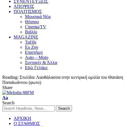
ΣΥΝΕΝΤΕΥΞΕΙΣ
ΑΠΟΨΕΙΣ
ΠΟΛΙΤΙΣΜΟΣ
Μουσικά Νέα
Θέατρο
Cinema/TV
Βιβλίο
MAGAZINE
Ταξίδι
Ευ Ζην
Επιστήμη
Auto – Moto
Συνταγές & Άλλα
Εδώ Γελάμε
Reading:
Στυλίδα: Λαοθάλασσα στην κεντρική ομιλία του Θανάση
Παπαϊωάννου (φωτο)
Share
Aa
Search
ΑΡΧΙΚΗ
Ο ΣΤΑΘΜΟΣ