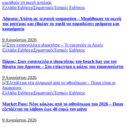
Ελλάδα Ειδήσεις
Σημαντικές
Τοπικές Ειδήσεις
Λάρισα: Απάτη με τεχνητή νοημοσύνη – Μιμήθηκαν τη φωνή
της μητέρας και έβαλαν το παιδί να παραδώσει χρήματα και
κοσμήματα
9 Αυγούστου 2026
Ελλάδα Ειδήσεις
Σημαντικές
Τοπικές Ειδήσεις
Πάρος: Στον εισαγγελέα ο ιδιοκτήτης του beach bar για τον
θάνατο του 4χρονου – Στο επίκεντρο ο ρόλος του ναυαγοσώστη
9 Αυγούστου 2026
Ελλάδα Ειδήσεις
Σημαντικές
Τοπικές Ειδήσεις
Market Pass: Νέος κύκλος από το φθινόπωρο του 2026 – Ποιοι
εξετάζεται να λάβουν έως 40 ευρώ τον μήνα
9 Αυγούστου 2026