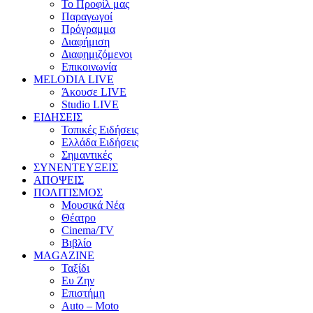
Το Προφίλ μας
Παραγωγοί
Πρόγραμμα
Διαφήμιση
Διαφημιζόμενοι
Επικοινωνία
MELODIA LIVE
Άκουσε LIVE
Studio LIVE
ΕΙΔΗΣΕΙΣ
Τοπικές Ειδήσεις
Ελλάδα Ειδήσεις
Σημαντικές
ΣΥΝΕΝΤΕΥΞΕΙΣ
ΑΠΟΨΕΙΣ
ΠΟΛΙΤΙΣΜΟΣ
Μουσικά Νέα
Θέατρο
Cinema/TV
Βιβλίο
MAGAZINE
Ταξίδι
Ευ Ζην
Επιστήμη
Auto – Moto