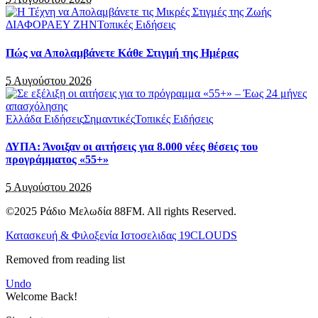
ΔΙΑΦΟΡΑ
ΕΥ ΖΗΝ
Τοπικές Ειδήσεις
Πώς να Απολαμβάνετε Κάθε Στιγμή της Ημέρας
5 Αυγούστου 2026
Ελλάδα Ειδήσεις
Σημαντικές
Τοπικές Ειδήσεις
ΔΥΠΑ: Άνοιξαν οι αιτήσεις για 8.000 νέες θέσεις του
προγράμματος «55+»
5 Αυγούστου 2026
©2025 Ράδιο Μελωδία 88FM. All rights Reserved.
Κατασκευή & Φιλοξενία Ιστοσελιδας 19CLOUDS
Removed from reading list
Undo
Welcome Back!