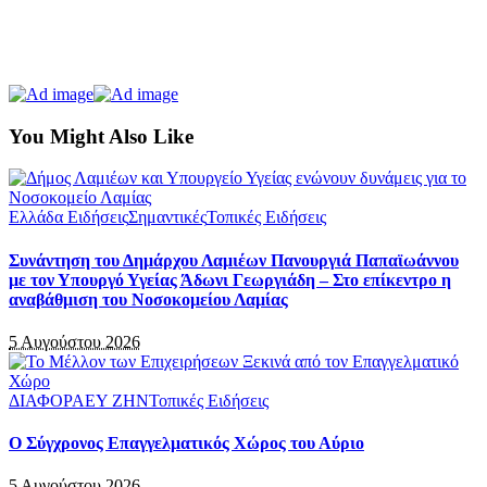
You Might Also Like
Ελλάδα Ειδήσεις
Σημαντικές
Τοπικές Ειδήσεις
Συνάντηση του Δημάρχου Λαμιέων Πανουργιά Παπαϊωάννου
με τον Υπουργό Υγείας Άδωνι Γεωργιάδη – Στο επίκεντρο η
αναβάθμιση του Νοσοκομείου Λαμίας
5 Αυγούστου 2026
ΔΙΑΦΟΡΑ
ΕΥ ΖΗΝ
Τοπικές Ειδήσεις
Ο Σύγχρονος Επαγγελματικός Χώρος του Αύριο
5 Αυγούστου 2026