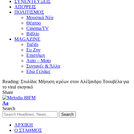
ΣΥΝΕΝΤΕΥΞΕΙΣ
ΑΠΟΨΕΙΣ
ΠΟΛΙΤΙΣΜΟΣ
Μουσικά Νέα
Θέατρο
Cinema/TV
Βιβλίο
MAGAZINE
Ταξίδι
Ευ Ζην
Επιστήμη
Auto – Moto
Συνταγές & Άλλα
Εδώ Γελάμε
Reading:
Στυλίδα: Μήνυση ιερέων στον Αλέξανδρο Τσουβέλα για
το viral σκηνικό
Share
Aa
Search
ΑΡΧΙΚΗ
Ο ΣΤΑΘΜΟΣ