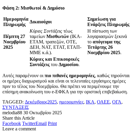
Φάση 2: Μισθωτοί & Δημόσιο
Ημερομηνία
Σημείωση για
Δικαιούχοι
Πληρωμής
Ενάρξεις Πληρωμής
Κύριες Συντάξεις
τέως
Η πίστωση των
Πέμπτη 27
ταμείων
Μισθωτών
(ΙΚΑ-
λογαριασμών ξεκινά
Νοεμβρίου
ΕΤΑΜ, τραπεζών, ΟΤΕ,
το
απόγευμα της
2025
ΔΕΗ, ΝΑΤ, ΕΤΑΤ, ΕΤΑΠ-
Τετάρτης 26
ΜΜΕ κ.ά.).
Νοεμβρίου 2025
.
Κύριες και Επικουρικές
Συντάξεις
του
Δημοσίου
.
Αυτές παραμένουν οι
πιο πιθανές ημερομηνίες
, καθώς τηρούνται
οι ημέρες διαχωρισμού και είναι οι τελευταίες εργάσιμες ημέρες
πριν το τέλος του Νοεμβρίου. Θα πρέπει να περιμένουμε την
επίσημη ανακοίνωση του e-ΕΦΚΑ για την οριστική επιβεβαίωση.
TAGGED:
Δεκέμβριος2025
,
ημερομηνίες
,
ΙΚΑ
,
ΟΑΕΕ
,
ΟΓΑ
,
ΣΥΝΤΑΞΕΙΣ
melodia88
30 Οκτωβρίου 2025
Share this Article
Facebook
Twitter
Email
Print
Leave a comment