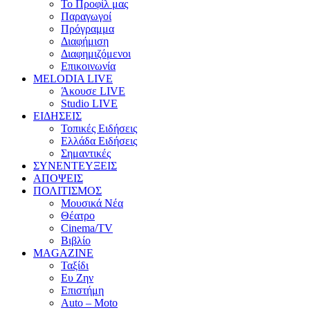
Το Προφίλ μας
Παραγωγοί
Πρόγραμμα
Διαφήμιση
Διαφημιζόμενοι
Επικοινωνία
MELODIA LIVE
Άκουσε LIVE
Studio LIVE
ΕΙΔΗΣΕΙΣ
Τοπικές Ειδήσεις
Ελλάδα Ειδήσεις
Σημαντικές
ΣΥΝΕΝΤΕΥΞΕΙΣ
ΑΠΟΨΕΙΣ
ΠΟΛΙΤΙΣΜΟΣ
Μουσικά Νέα
Θέατρο
Cinema/TV
Βιβλίο
MAGAZINE
Ταξίδι
Ευ Ζην
Επιστήμη
Auto – Moto