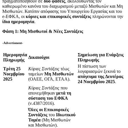
πραγματοποιηθούν σε
δύο φάσεις
, ακολουθώντας τον
καθιερωμένο κανόνα του διαχωρισμού μεταξύ Μισθωτών και Μη
Μισθωτών. Κατόπιν απόφασης του Υπουργείου Εργασίας και του
e-ΕΦΚΑ, οι
κύριες και επικουρικές συντάξεις
πληρώνονται την
ίδια ημερομηνία
.
Φάση 1: Μη Μισθωτοί & Νέες Συντάξεις
-Advertisment-
Ημερομηνία
Σημείωση για Ενάρξεις
Δικαιούχοι
Πληρωμής
Πληρωμής
Η πίστωση των
Τρίτη 25
Κύριες Συντάξεις
τέως
λογαριασμών ξεκινά το
Νοεμβρίου
ταμείων
Μη Μισθωτών
απόγευμα της Δευτέρας
2025
(ΟΑΕΕ, ΟΓΑ, ΕΤΑΑ).
24 Νοεμβρίου 2025
.
Κύριες Συντάξεις
που
απονεμήθηκαν
μετά τη
σύσταση του ΕΦΚΑ
(ν.4387/2016).
Όλες οι Επικουρικές
Συντάξεις
του
Ιδιωτικού
Τομέα
(Μη Μισθωτών
και Μισθωτών).