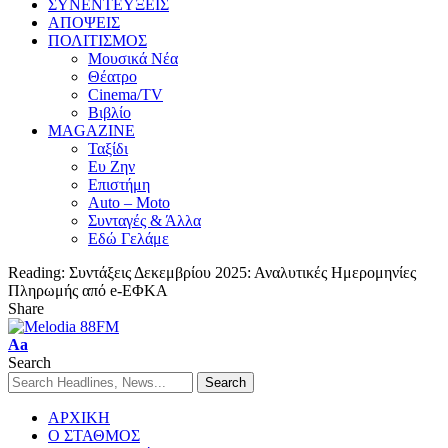
ΣΥΝΕΝΤΕΥΞΕΙΣ
ΑΠΟΨΕΙΣ
ΠΟΛΙΤΙΣΜΟΣ
Μουσικά Νέα
Θέατρο
Cinema/TV
Βιβλίο
MAGAZINE
Ταξίδι
Ευ Ζην
Επιστήμη
Auto – Moto
Συνταγές & Άλλα
Εδώ Γελάμε
Reading:
Συντάξεις Δεκεμβρίου 2025: Αναλυτικές Ημερομηνίες
Πληρωμής από e-ΕΦΚΑ
Share
Aa
Search
ΑΡΧΙΚΗ
Ο ΣΤΑΘΜΟΣ