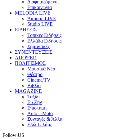
Διαφημιζόμενοι
Επικοινωνία
MELODIA LIVE
Άκουσε LIVE
Studio LIVE
ΕΙΔΗΣΕΙΣ
Τοπικές Ειδήσεις
Ελλάδα Ειδήσεις
Σημαντικές
ΣΥΝΕΝΤΕΥΞΕΙΣ
ΑΠΟΨΕΙΣ
ΠΟΛΙΤΙΣΜΟΣ
Μουσικά Νέα
Θέατρο
Cinema/TV
Βιβλίο
MAGAZINE
Ταξίδι
Ευ Ζην
Επιστήμη
Auto – Moto
Συνταγές & Άλλα
Εδώ Γελάμε
Follow US