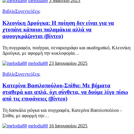
melodia88
3 Μαρτίου 2025
Βιβλίο
Συνεντεύξεις
Κλεονίκη Δρούγκα: Η ποίηση δεν είναι για να
χτυπάνε κάποιοι παλαμάκια αλλά να
αφουγκράζονται (βίντεο)
Τη συγγραφέα, ποιήτρια, σεναριογράφο και ακαδημαϊκό, Κλεονίκη
Δρούγκα, με αφορμή την κυκλοφορία
…
melodia88
23 Ιανουαρίου 2025
Βιβλίο
Συνεντεύξεις
Κατερίνα Βασιλοπούλου-Σπίθα: Με βήματα
σταθερά και απλά, όχι σύνθετα, να δούμε λίγο πίσω
από τις επιφάνειες (βίντεο)
Τη δασκάλα γιόγκα και συγγραφέα, Κατερίνα Βασιλοπούλου -
Σπίθα, με αφορμή την
…
melodia88
16 Ιανουαρίου 2025