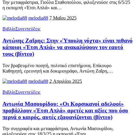
Την μεταφράστρια, Γιούλα Σταθοπούλου, φιλοξενούσε στις 6/5/25
η εκπομπή «Έτσι Απλά» και
…
melodia88
7 Μαΐου 2025
Βιβλίο
Συνεντεύξεις
Αντώνης Ζαΐρης: Στην «Ύπουλη νύχτα» είναι πιθανό
κάποιοι «Έτσι Απλά» να ανακαλύψουν τον εαυτό
τους (βίντεο)
Τον βραβευμένο ποιητή, πολιτικό επιστήμονα, Επίκουρο
Καθηγητή, ερευνητή και δοκιμιογράφο, Αντώνη Ζαΐρη,
…
melodia88
2 Απριλίου 2025
Βιβλίο
Συνεντεύξεις
Αντωνία Μασουρίδου: «Οι Κορσικανοί αδελφοί»
προβάλλουν «Έτσι Απλά» αρετές και αξίες που όσο
περνά ο καιρός, αυτές εξαφανίζονται (βίντεο)
Την συγγραφέα και μεταφράστρια, Αντωνία Μασουρίδου,
φιλοξενούσε στις 18/3/25 η εκπομπή «Έτσι
…