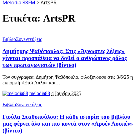
Melodia 88FM
>
ArtsPR
Ετικέτα:
ArtsPR
Βιβλίο
Συνεντεύξεις
Δημήτρης Ψαθόπουλος: Στις «Άγνωστες λέξεις»
γίνεται προσπάθεια να δοθεί ο ανθρώπινος ρόλος
των πρωταγωνιστών (βίντεο)
Τον συγγραφέα, Δημήτρη Ψαθόπουλο, φιλοξενούσε στις 3/6/25 η
εκπομπή «Έτσι Απλά» και
…
melodia88
4 Ιουνίου 2025
Βιβλίο
Συνεντεύξεις
Γιούλα Σταθοπούλου: Η κάθε ιστορία του βιβλίου
μας φέρνει όλο και πιο κοντά στον «Αρσέν Λουπέν»
(βίντεο)