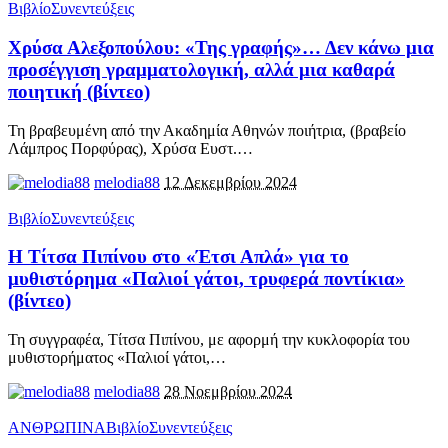
Βιβλίο
Συνεντεύξεις
Χρύσα Αλεξοπούλου: «Της γραφής»… Δεν κάνω μια
προσέγγιση γραμματολογική, αλλά μια καθαρά
ποιητική (βίντεο)
Τη βραβευμένη από την Ακαδημία Αθηνών ποιήτρια, (βραβείο
Λάμπρος Πορφύρας), Χρύσα Ευστ.
…
melodia88
12 Δεκεμβρίου 2024
Βιβλίο
Συνεντεύξεις
Η Τίτσα Πιπίνου στο «Έτσι Απλά» για το
μυθιστόρημα «Παλιοί γάτοι, τρυφερά ποντίκια»
(βίντεο)
Τη συγγραφέα, Τίτσα Πιπίνου, με αφορμή την κυκλοφορία του
μυθιστορήματος «Παλιοί γάτοι,
…
melodia88
28 Νοεμβρίου 2024
ΑΝΘΡΩΠΙΝΑ
Βιβλίο
Συνεντεύξεις