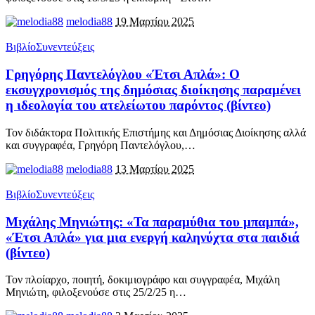
melodia88
19 Μαρτίου 2025
Βιβλίο
Συνεντεύξεις
Γρηγόρης Παντελόγλου «Έτσι Απλά»: Ο
εκσυγχρονισμός της δημόσιας διοίκησης παραμένει
η ιδεολογία του ατελείωτου παρόντος (βίντεο)
Τον διδάκτορα Πολιτικής Επιστήμης και Δημόσιας Διοίκησης αλλά
και συγγραφέα, Γρηγόρη Παντελόγλου,
…
melodia88
13 Μαρτίου 2025
Βιβλίο
Συνεντεύξεις
Μιχάλης Μηνιώτης: «Τα παραμύθια του μπαμπά»,
«Έτσι Απλά» για μια ενεργή καληνύχτα στα παιδιά
(βίντεο)
Τον πλοίαρχο, ποιητή, δοκιμιογράφο και συγγραφέα, Μιχάλη
Μηνιώτη, φιλοξενούσε στις 25/2/25 η
…