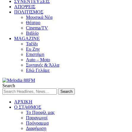
ΣΥΝΕΝΤΕΥΞΕΙΣ
ΑΠΟΨΕΙΣ
ΠΟΛΙΤΙΣΜΟΣ
Μουσικά Νέα
Θέατρο
Cinema/TV
Βιβλίο
MAGAZINE
Ταξίδι
Ευ Ζην
Επιστήμη
Auto – Moto
Συνταγές & Άλλα
Εδώ Γελάμε
Search
ΑΡΧΙΚΗ
Ο ΣΤΑΘΜΟΣ
Το Προφίλ μας
Παραγωγοί
Πρόγραμμα
Διαφήμιση