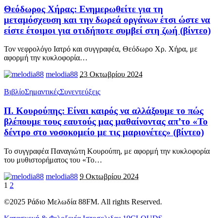
Θεόδωρος Χήρας: Ενημερωθείτε για τη
μεταμόσχευση και την δωρεά οργάνων έτσι ώστε να
είστε έτοιμοι για οτιδήποτε συμβεί στη ζωή (βίντεο)
Τον νεφρολόγο Ιατρό και συγγραφέα, Θεόδωρο Χρ. Χήρα, με
αφορμή την κυκλοφορία
…
melodia88
23 Οκτωβρίου 2024
Βιβλίο
Σημαντικές
Συνεντεύξεις
Π. Κουρούπης: Είναι καιρός να αλλάξουμε το πώς
βλέπουμε τους εαυτούς μας μαθαίνοντας απ’το «Το
δέντρο στο νοσοκομείο με τις μαριονέτες» (βίντεο)
Το συγγραφέα Παναγιώτη Κουρούπη, με αφορμή την κυκλοφορία
του μυθιστορήματος του «Το
…
melodia88
9 Οκτωβρίου 2024
1
2
©2025 Ράδιο Μελωδία 88FM. All rights Reserved.