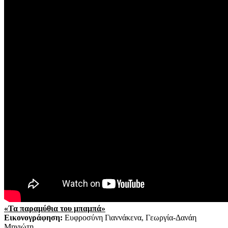
«Τα παραμύθια του μπαμπά»
Εικονογράφηση:
Ευφροσύνη Γιαννάκενα, Γεωργία-Δανάη
Μηνιώτη