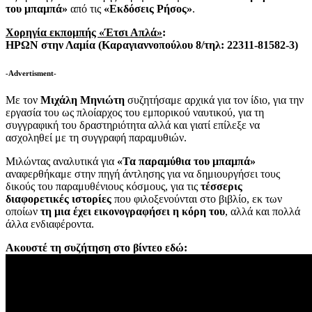
του μπαμπά»
από τις
«Εκδόσεις Ρήσος»
.
Χορηγία εκπομπής «Έτσι Απλά»
:
ΗΡΩΝ στην Λαμία (Καραγιαννοπούλου 8/τηλ: 22311-81582-3)
-Advertisment-
Με τον
Μιχάλη Μηνιώτη
συζητήσαμε αρχικά για τον ίδιο, για την
εργασία του ως πλοίαρχος του εμπορικού ναυτικού, για τη
συγγραφική του δραστηριότητα αλλά και γιατί επίλεξε να
ασχοληθεί με τη συγγραφή παραμυθιών.
Μιλώντας αναλυτικά για
«Τα παραμύθια του μπαμπά»
αναφερθήκαμε στην πηγή άντλησης για να δημιουργήσει τους
δικούς του παραμυθένιους κόσμους, για τις
τέσσερις
διαφορετικές ιστορίες
που φιλοξενούνται στο βιβλίο, εκ των
οποίων
τη μια έχει εικονογραφήσει η κόρη του
, αλλά και πολλά
άλλα ενδιαφέροντα.
Ακουστέ τη συζήτηση στο βίντεο εδώ: