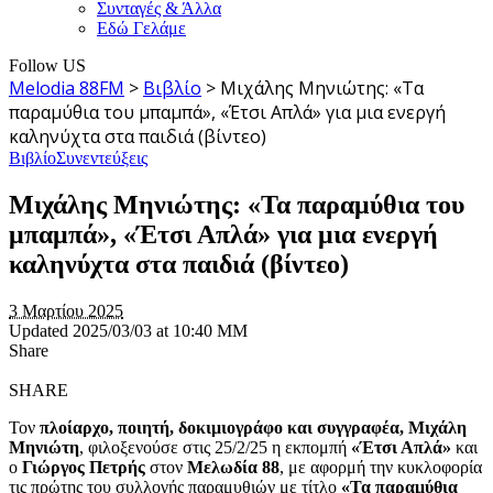
Συνταγές & Άλλα
Εδώ Γελάμε
Follow US
Melodia 88FM
>
Βιβλίο
>
Μιχάλης Μηνιώτης: «Τα
παραμύθια του μπαμπά», «Έτσι Απλά» για μια ενεργή
καληνύχτα στα παιδιά (βίντεο)
Βιβλίο
Συνεντεύξεις
Μιχάλης Μηνιώτης: «Τα παραμύθια του
μπαμπά», «Έτσι Απλά» για μια ενεργή
καληνύχτα στα παιδιά (βίντεο)
3 Μαρτίου 2025
Updated 2025/03/03 at 10:40 ΜΜ
Share
SHARE
Τον
πλοίαρχο, ποιητή, δοκιμιογράφο και συγγραφέα, Μιχάλη
Μηνιώτη
, φιλοξενούσε στις 25/2/25 η εκπομπή
«Έτσι Απλά»
και
ο
Γιώργος Πετρής
στον
Μελωδία 88
, με αφορμή την κυκλοφορία
τις πρώτης του συλλογής παραμυθιών με τίτλο
«Τα παραμύθια