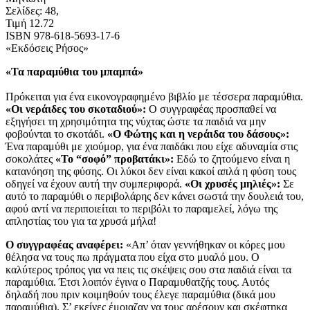
Σελίδες: 48,
Τιμή 12.72
ISBN 978-618-5693-17-6
«Εκδόσεις Ρήσος»
«Τα παραμύθια του μπαμπά»
Πρόκειται για ένα εικονογραφημένο βιβλίο με τέσσερα παραμύθια.
«Οι νεράιδες του σκοταδιού»:
Ο συγγραφέας προσπαθεί να
εξηγήσει τη χρησιμότητα της νύχτας ώστε τα παιδιά να μην
φοβούνται το σκοτάδι.
«Ο Φώτης και η νεράιδα του δάσους»:
Ένα παραμύθι με χιούμορ, για ένα παιδάκι που είχε αδυναμία στις
σοκολάτες
«Το “σοφό” προβατάκι»:
Εδώ το ζητούμενο είναι η
κατανόηση της φύσης. Οι λύκοι δεν είναι κακοί απλά η φύση τους
οδηγεί να έχουν αυτή την συμπεριφορά.
«Οι χρυσές μηλιές»:
Σε
αυτό το παραμύθι ο περιβολάρης δεν κάνει σωστά την δουλειά του,
αφού αντί να περιποιείται το περιβόλι το παραμελεί, λόγω της
απληστίας του για τα χρυσά μήλα!
Ο συγγραφέας αναφέρει:
«Απ’ όταν γεννήθηκαν οι κόρες μου
θέλησα να τους πω πράγματα που είχα στο μυαλό μου. Ο
καλύτερος τρόπος για να πεις τις σκέψεις σου στα παιδιά είναι τα
παραμύθια. Έτσι λοιπόν έγινα ο Παραμυθατζής τους. Αυτός
δηλαδή που πριν κοιμηθούν τους έλεγε παραμύθια (δικά μου
παραμύθια). Σ’ εκείνες έμοιαζαν να τους αρέσουν και σκέφτηκα