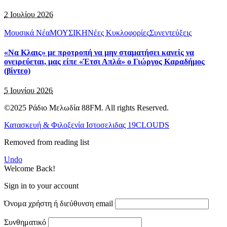
2 Ιουλίου 2026
Μουσικά Νέα
ΜΟΥΣΙΚΗ
Νέες Κυκλοφορίες
Συνεντεύξεις
«Να Κλαις» με προτροπή να μην σταματήσει κανείς να
ονειρεύεται, μας είπε «Έτσι Απλά» ο Γιώργος Καραδήμος
(βίντεο)
5 Ιουνίου 2026
©2025 Ράδιο Μελωδία 88FM. All rights Reserved.
Κατασκευή & Φιλοξενία Ιστοσελιδας 19CLOUDS
Removed from reading list
Undo
Welcome Back!
Sign in to your account
Όνομα χρήστη ή διεύθυνση email
Συνθηματικό