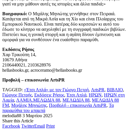
γιατί να μην μάθουν αυτές τις ιστορίες και άλλα παιδιά;»
Βιογραφικό:
Ο Μιχάλης Μηνιώτης γεννήθηκε στον Πειραιά.
Κατάγεται από τη Μικρά Ασία και τη Χίο και είναι Πλοίαρχος του
Εμπορικού Ναυτικού. Είναι πατέρας δύο κοριτσιών κι αυτό του
έδωσε το κίνητρο να ασχοληθεί με τη συγγραφή παιδικών βιβλίων.
Πιστεύει πως η γονική στοργή και η αγάπη δίνουν έμπνευση και
ομορφιά για να συνθέσουν ένα ευαίσθητο παραμύθι.
Εκδόσεις Ρήσος
Χαρ Τρικούπη 14,
10679 Αθήνα
2106440021, 2103628976
hellasbooks.gr, acroceramo@hellasbooks.gr
Προβολή – επικοινωνία ArtsPR
TAGGED:
«Έτσι Απλά» με τον Γιώργο Πετρή
,
ArtsPR
,
ΒΙΒΛΙΟ
,
Γιώργος Πετρής
,
Εκδόσεις Ρήσος
,
Έτσι Απλά
,
ΗΡΩΝ
,
ΗΡΩΝ στη
Λαμία
,
ΛΑΜΙΑ.ΜΕΛΩΔΙΑ 88
,
ΜΕΛΩΔΙΑ 88
,
ΜΕΛΩΔΙΑ 88
FM
,
Μιχάλης Μηνιώτης
,
Προβολή - επικοινωνία ArtsPR
,
Τα
παραμύθια του μπαμπά
melodia88
3 Μαρτίου 2025
Share this Article
Facebook
Twitter
Email
Print