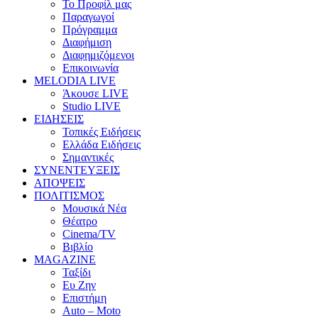
Το Προφίλ μας
Παραγωγοί
Πρόγραμμα
Διαφήμιση
Διαφημιζόμενοι
Επικοινωνία
MELODIA LIVE
Άκουσε LIVE
Studio LIVE
ΕΙΔΗΣΕΙΣ
Τοπικές Ειδήσεις
Ελλάδα Ειδήσεις
Σημαντικές
ΣΥΝΕΝΤΕΥΞΕΙΣ
ΑΠΟΨΕΙΣ
ΠΟΛΙΤΙΣΜΟΣ
Μουσικά Νέα
Θέατρο
Cinema/TV
Βιβλίο
MAGAZINE
Ταξίδι
Ευ Ζην
Επιστήμη
Auto – Moto