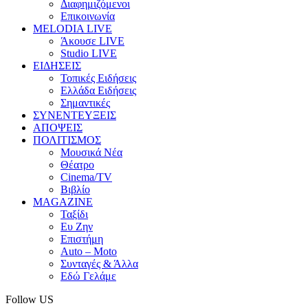
Διαφημιζόμενοι
Επικοινωνία
MELODIA LIVE
Άκουσε LIVE
Studio LIVE
ΕΙΔΗΣΕΙΣ
Τοπικές Ειδήσεις
Ελλάδα Ειδήσεις
Σημαντικές
ΣΥΝΕΝΤΕΥΞΕΙΣ
ΑΠΟΨΕΙΣ
ΠΟΛΙΤΙΣΜΟΣ
Μουσικά Νέα
Θέατρο
Cinema/TV
Βιβλίο
MAGAZINE
Ταξίδι
Ευ Ζην
Επιστήμη
Auto – Moto
Συνταγές & Άλλα
Εδώ Γελάμε
Follow US