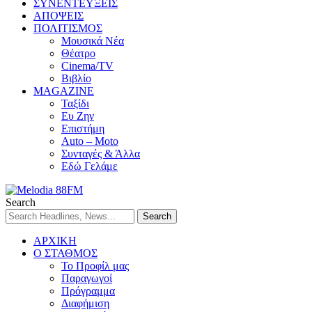
ΣΥΝΕΝΤΕΥΞΕΙΣ
ΑΠΟΨΕΙΣ
ΠΟΛΙΤΙΣΜΟΣ
Μουσικά Νέα
Θέατρο
Cinema/TV
Βιβλίο
MAGAZINE
Ταξίδι
Ευ Ζην
Επιστήμη
Auto – Moto
Συνταγές & Άλλα
Εδώ Γελάμε
Search
ΑΡΧΙΚΗ
Ο ΣΤΑΘΜΟΣ
Το Προφίλ μας
Παραγωγοί
Πρόγραμμα
Διαφήμιση