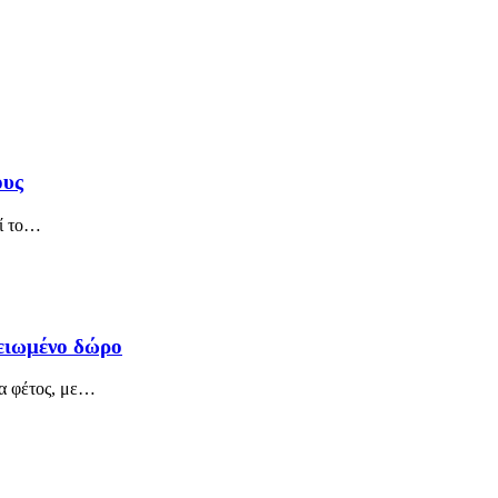
ους
ί το
…
μειωμένο δώρο
 φέτος, με
…