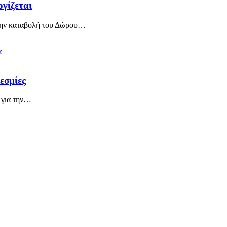
γίζεται
την καταβολή του Δώρου
…
εσμίες
για την
…