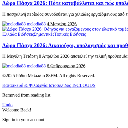
Δώρο Πάσχα 2026: Πότε καταβάλλεται και πώς υπολο
Η πασχαλινή περίοδος συνοδεύεται για χιλιάδες εργαζόμενους από 
melodia88
4 Μαρτίου 2026
Ελλάδα Ειδήσεις
Σημαντικές
Τοπικές Ειδήσεις
Δώρο Πάσχα 2026: Δικαιούχοι, υπολογισμός και προθ
Η Μεγάλη Τετάρτη 8 Απριλίου 2026 αποτελεί την τελική προθεσμία 
melodia88
6 Φεβρουαρίου 2026
©2025 Ράδιο Μελωδία 88FM. All rights Reserved.
Κατασκευή & Φιλοξενία Ιστοσελιδας 19CLOUDS
Removed from reading list
Undo
Welcome Back!
Sign in to your account