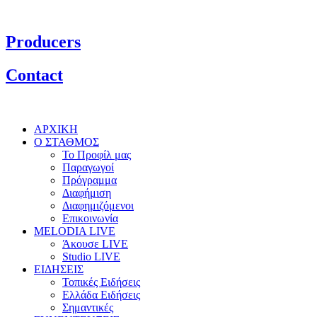
Producers
Contact
ΑΡΧΙΚΗ
Ο ΣΤΑΘΜΟΣ
Το Προφίλ μας
Παραγωγοί
Πρόγραμμα
Διαφήμιση
Διαφημιζόμενοι
Επικοινωνία
MELODIA LIVE
Άκουσε LIVE
Studio LIVE
ΕΙΔΗΣΕΙΣ
Τοπικές Ειδήσεις
Ελλάδα Ειδήσεις
Σημαντικές