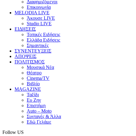
Διαφημιζόμενοι
Επικοινωνία
MELODIA LIVE
Άκουσε LIVE
Studio LIVE
ΕΙΔΗΣΕΙΣ
Τοπικές Ειδήσεις
Ελλάδα Ειδήσεις
Σημαντικές
ΣΥΝΕΝΤΕΥΞΕΙΣ
ΑΠΟΨΕΙΣ
ΠΟΛΙΤΙΣΜΟΣ
Μουσικά Νέα
Θέατρο
Cinema/TV
Βιβλίο
MAGAZINE
Ταξίδι
Ευ Ζην
Επιστήμη
Auto – Moto
Συνταγές & Άλλα
Εδώ Γελάμε
Follow US