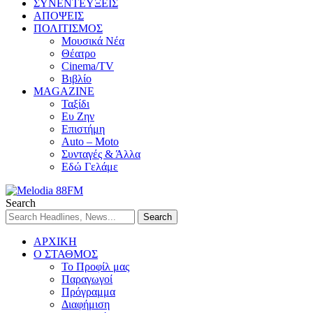
ΣΥΝΕΝΤΕΥΞΕΙΣ
ΑΠΟΨΕΙΣ
ΠΟΛΙΤΙΣΜΟΣ
Μουσικά Νέα
Θέατρο
Cinema/TV
Βιβλίο
MAGAZINE
Ταξίδι
Ευ Ζην
Επιστήμη
Auto – Moto
Συνταγές & Άλλα
Εδώ Γελάμε
Search
ΑΡΧΙΚΗ
Ο ΣΤΑΘΜΟΣ
Το Προφίλ μας
Παραγωγοί
Πρόγραμμα
Διαφήμιση