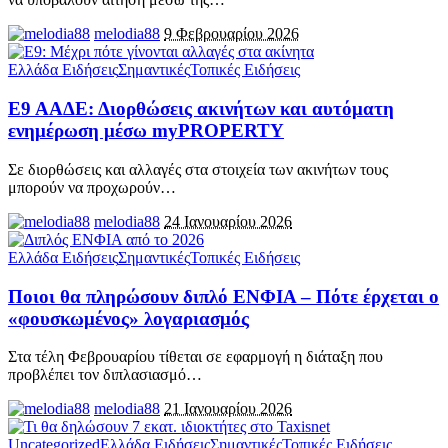
melodia88
9 Φεβρουαρίου 2026
Ελλάδα Ειδήσεις
Σημαντικές
Τοπικές Ειδήσεις
Ε9 ΑΑΔΕ: Διορθώσεις ακινήτων και αυτόματη
ενημέρωση μέσω myPROPERTY
Σε διορθώσεις και αλλαγές στα στοιχεία των ακινήτων τους
μπορούν να προχωρούν
…
melodia88
24 Ιανουαρίου 2026
Ελλάδα Ειδήσεις
Σημαντικές
Τοπικές Ειδήσεις
Ποιοι θα πληρώσουν διπλό ΕΝΦΙΑ – Πότε έρχεται ο
«φουσκωμένος» λογαριασμός
Στα τέλη Φεβρουαρίου τίθεται σε εφαρμογή η διάταξη που
προβλέπει τον διπλασιασμό
…
melodia88
21 Ιανουαρίου 2026
Uncategorized
Ελλάδα Ειδήσεις
Σημαντικές
Τοπικές Ειδήσεις