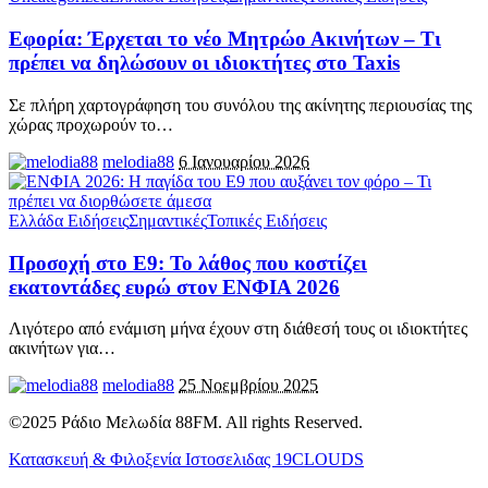
Εφορία: Έρχεται το νέο Μητρώο Ακινήτων – Τι
πρέπει να δηλώσουν οι ιδιοκτήτες στο Taxis
Σε πλήρη χαρτογράφηση του συνόλου της ακίνητης περιουσίας της
χώρας προχωρούν το
…
melodia88
6 Ιανουαρίου 2026
Ελλάδα Ειδήσεις
Σημαντικές
Τοπικές Ειδήσεις
Προσοχή στο Ε9: Το λάθος που κοστίζει
εκατοντάδες ευρώ στον ΕΝΦΙΑ 2026
Λιγότερο από ενάμιση μήνα έχουν στη διάθεσή τους οι ιδιοκτήτες
ακινήτων για
…
melodia88
25 Νοεμβρίου 2025
©2025 Ράδιο Μελωδία 88FM. All rights Reserved.
Κατασκευή & Φιλοξενία Ιστοσελιδας 19CLOUDS