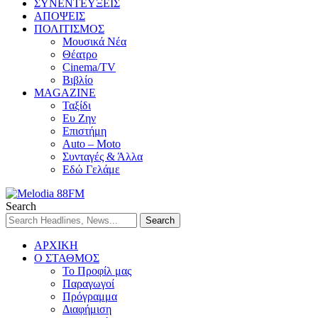
ΣΥΝΕΝΤΕΥΞΕΙΣ
ΑΠΟΨΕΙΣ
ΠΟΛΙΤΙΣΜΟΣ
Μουσικά Νέα
Θέατρο
Cinema/TV
Βιβλίο
MAGAZINE
Ταξίδι
Ευ Ζην
Επιστήμη
Auto – Moto
Συνταγές & Άλλα
Εδώ Γελάμε
Search
ΑΡΧΙΚΗ
Ο ΣΤΑΘΜΟΣ
Το Προφίλ μας
Παραγωγοί
Πρόγραμμα
Διαφήμιση