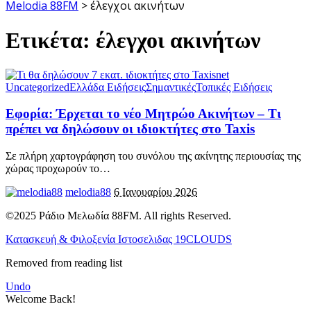
Melodia 88FM
>
έλεγχοι ακινήτων
Ετικέτα:
έλεγχοι ακινήτων
Uncategorized
Ελλάδα Ειδήσεις
Σημαντικές
Τοπικές Ειδήσεις
Εφορία: Έρχεται το νέο Μητρώο Ακινήτων – Τι
πρέπει να δηλώσουν οι ιδιοκτήτες στο Taxis
Σε πλήρη χαρτογράφηση του συνόλου της ακίνητης περιουσίας της
χώρας προχωρούν το
…
melodia88
6 Ιανουαρίου 2026
©2025 Ράδιο Μελωδία 88FM. All rights Reserved.
Κατασκευή & Φιλοξενία Ιστοσελιδας 19CLOUDS
Removed from reading list
Undo
Welcome Back!