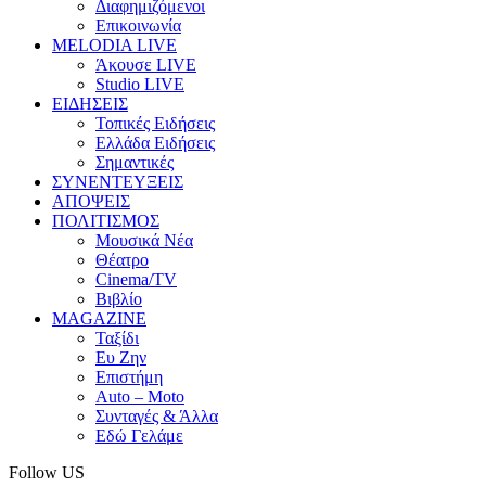
Διαφημιζόμενοι
Επικοινωνία
MELODIA LIVE
Άκουσε LIVE
Studio LIVE
ΕΙΔΗΣΕΙΣ
Τοπικές Ειδήσεις
Ελλάδα Ειδήσεις
Σημαντικές
ΣΥΝΕΝΤΕΥΞΕΙΣ
ΑΠΟΨΕΙΣ
ΠΟΛΙΤΙΣΜΟΣ
Μουσικά Νέα
Θέατρο
Cinema/TV
Βιβλίο
MAGAZINE
Ταξίδι
Ευ Ζην
Επιστήμη
Auto – Moto
Συνταγές & Άλλα
Εδώ Γελάμε
Follow US