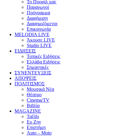
Το Προφίλ μας
Παραγωγοί
Πρόγραμμα
Διαφήμιση
Διαφημιζόμενοι
Επικοινωνία
MELODIA LIVE
Άκουσε LIVE
Studio LIVE
ΕΙΔΗΣΕΙΣ
Τοπικές Ειδήσεις
Ελλάδα Ειδήσεις
Σημαντικές
ΣΥΝΕΝΤΕΥΞΕΙΣ
ΑΠΟΨΕΙΣ
ΠΟΛΙΤΙΣΜΟΣ
Μουσικά Νέα
Θέατρο
Cinema/TV
Βιβλίο
MAGAZINE
Ταξίδι
Ευ Ζην
Επιστήμη
Auto – Moto