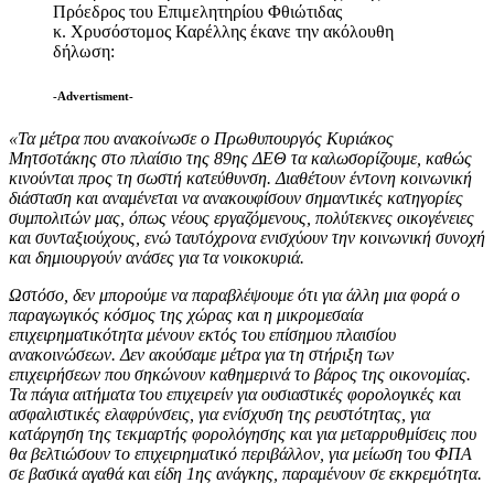
Πρόεδρος του Επιμελητηρίου Φθιώτιδας
κ. Χρυσόστομος Καρέλλης έκανε την ακόλουθη
δήλωση:
-Advertisment-
«Τα μέτρα που ανακοίνωσε ο Πρωθυπουργός Κυριάκος
Μητσοτάκης στο πλαίσιο της 89ης ΔΕΘ τα καλωσορίζουμε, καθώς
κινούνται προς τη σωστή κατεύθυνση. Διαθέτουν έντονη κοινωνική
διάσταση και αναμένεται να ανακουφίσουν σημαντικές κατηγορίες
συμπολιτών μας, όπως νέους εργαζόμενους, πολύτεκνες οικογένειες
και συνταξιούχους, ενώ ταυτόχρονα ενισχύουν την κοινωνική συνοχή
και δημιουργούν ανάσες για τα νοικοκυριά.
Ωστόσο, δεν μπορούμε να παραβλέψουμε ότι για άλλη μια φορά ο
παραγωγικός κόσμος της χώρας και η μικρομεσαία
επιχειρηματικότητα μένουν εκτός του επίσημου πλαισίου
ανακοινώσεων. Δεν ακούσαμε μέτρα για τη στήριξη των
επιχειρήσεων που σηκώνουν καθημερινά το βάρος της οικονομίας.
Τα πάγια αιτήματα του επιχειρείν για ουσιαστικές φορολογικές και
ασφαλιστικές ελαφρύνσεις, για ενίσχυση της ρευστότητας, για
κατάργηση της τεκμαρτής φορολόγησης και για μεταρρυθμίσεις που
θα βελτιώσουν το επιχειρηματικό περιβάλλον, για μείωση του ΦΠΑ
σε βασικά αγαθά και είδη 1ης ανάγκης, παραμένουν σε εκκρεμότητα.