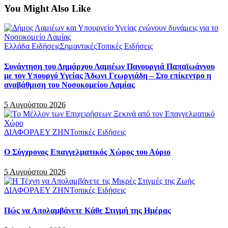
You Might Also Like
Ελλάδα Ειδήσεις
Σημαντικές
Τοπικές Ειδήσεις
Συνάντηση του Δημάρχου Λαμιέων Πανουργιά Παπαϊωάννου
με τον Υπουργό Υγείας Άδωνι Γεωργιάδη – Στο επίκεντρο η
αναβάθμιση του Νοσοκομείου Λαμίας
5 Αυγούστου 2026
ΔΙΑΦΟΡΑ
ΕΥ ΖΗΝ
Τοπικές Ειδήσεις
Ο Σύγχρονος Επαγγελματικός Χώρος του Αύριο
5 Αυγούστου 2026
ΔΙΑΦΟΡΑ
ΕΥ ΖΗΝ
Τοπικές Ειδήσεις
Πώς να Απολαμβάνετε Κάθε Στιγμή της Ημέρας