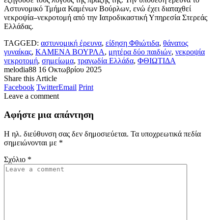
Αστυνομικό Τμήμα Καμένων Βούρλων, ενώ έχει διαταχθεί
νεκροψία–νεκροτομή από την Ιατροδικαστική Υπηρεσία Στερεάς
Ελλάδας.
TAGGED:
αστυνομική έρευνα
,
είδηση Φθιώτιδα
,
θάνατος
γυναίκας
,
ΚΑΜΕΝΑ ΒΟΥΡΛΑ
,
μητέρα δύο παιδιών
,
νεκροψία
νεκροτομή
,
σημείωμα
,
τραγωδία Ελλάδα
,
ΦΘΙΩΤΙΔΑ
melodia88
16 Οκτωβρίου 2025
Share this Article
Facebook
Twitter
Email
Print
Leave a comment
Αφήστε μια απάντηση
Η ηλ. διεύθυνση σας δεν δημοσιεύεται.
Τα υποχρεωτικά πεδία
σημειώνονται με
*
Σχόλιο
*