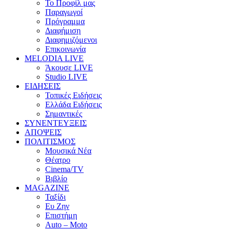
Το Προφίλ μας
Παραγωγοί
Πρόγραμμα
Διαφήμιση
Διαφημιζόμενοι
Επικοινωνία
MELODIA LIVE
Άκουσε LIVE
Studio LIVE
ΕΙΔΗΣΕΙΣ
Τοπικές Ειδήσεις
Ελλάδα Ειδήσεις
Σημαντικές
ΣΥΝΕΝΤΕΥΞΕΙΣ
ΑΠΟΨΕΙΣ
ΠΟΛΙΤΙΣΜΟΣ
Μουσικά Νέα
Θέατρο
Cinema/TV
Βιβλίο
MAGAZINE
Ταξίδι
Ευ Ζην
Επιστήμη
Auto – Moto