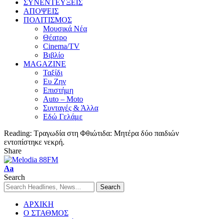
ΣΥΝΕΝΤΕΥΞΕΙΣ
ΑΠΟΨΕΙΣ
ΠΟΛΙΤΙΣΜΟΣ
Μουσικά Νέα
Θέατρο
Cinema/TV
Βιβλίο
MAGAZINE
Ταξίδι
Ευ Ζην
Επιστήμη
Auto – Moto
Συνταγές & Άλλα
Εδώ Γελάμε
Reading:
Τραγωδία στη Φθιώτιδα: Μητέρα δύο παιδιών
εντοπίστηκε νεκρή.
Share
Aa
Search
ΑΡΧΙΚΗ
Ο ΣΤΑΘΜΟΣ