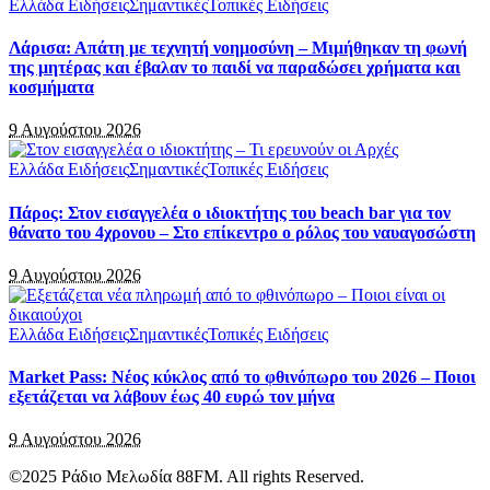
Ελλάδα Ειδήσεις
Σημαντικές
Τοπικές Ειδήσεις
Λάρισα: Απάτη με τεχνητή νοημοσύνη – Μιμήθηκαν τη φωνή
της μητέρας και έβαλαν το παιδί να παραδώσει χρήματα και
κοσμήματα
9 Αυγούστου 2026
Ελλάδα Ειδήσεις
Σημαντικές
Τοπικές Ειδήσεις
Πάρος: Στον εισαγγελέα ο ιδιοκτήτης του beach bar για τον
θάνατο του 4χρονου – Στο επίκεντρο ο ρόλος του ναυαγοσώστη
9 Αυγούστου 2026
Ελλάδα Ειδήσεις
Σημαντικές
Τοπικές Ειδήσεις
Market Pass: Νέος κύκλος από το φθινόπωρο του 2026 – Ποιοι
εξετάζεται να λάβουν έως 40 ευρώ τον μήνα
9 Αυγούστου 2026
©2025 Ράδιο Μελωδία 88FM. All rights Reserved.