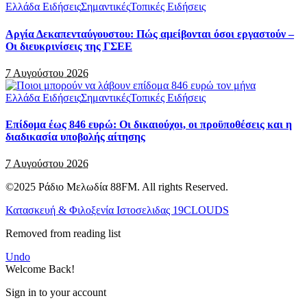
Ελλάδα Ειδήσεις
Σημαντικές
Τοπικές Ειδήσεις
Αργία Δεκαπενταύγουστου: Πώς αμείβονται όσοι εργαστούν –
Οι διευκρινίσεις της ΓΣΕΕ
7 Αυγούστου 2026
Ελλάδα Ειδήσεις
Σημαντικές
Τοπικές Ειδήσεις
Επίδομα έως 846 ευρώ: Οι δικαιούχοι, οι προϋποθέσεις και η
διαδικασία υποβολής αίτησης
7 Αυγούστου 2026
©2025 Ράδιο Μελωδία 88FM. All rights Reserved.
Κατασκευή & Φιλοξενία Ιστοσελιδας 19CLOUDS
Removed from reading list
Undo
Welcome Back!
Sign in to your account