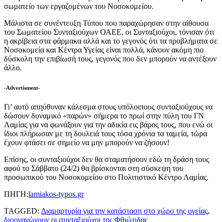
σωματείο των εργαζομένων του Νοσοκομείου.
Μάλιστα σε συνέντευξη Τύπου που παραχώρησαν στην αίθουσα
του Σωματείου Συνταξιούχων ΟΑΕΕ, οι Συνταξιούχοι, τόνισαν ότι
η ακρίβεια στα φάρμακα αλλά και το γεγονός ότι τα προβλήματα σε
Νοσοκομεία και Κέντρα Υγείας είναι πολλά, κάνουν ακόμη πιο
δύσκολη την επιβίωσή τους, γεγονός που δεν μπορούν να αντέξουν
άλλο.
-Advertisment-
Γι’ αυτό απηύθυναν κάλεσμα στους υπόλοιπους συνταξιούχους να
δώσουν δυναμικό «παρών» σήμερα το πρωί στην πύλη του ΓΝ
Λαμίας για να φωνάξουν για την αδικία εις βάρος τους, που ενώ οι
ίδιοι πλήρωσαν με τη δουλειά τους τόσα χρόνια τα ταμεία, τώρα
έχουν φτάσει σε σημείο να μην μπορούν να ζήσουν!
Επίσης, οι συνταξιούχοι δεν θα σταματήσουν εδώ τη δράση τους
αφού το Σάββατο (24/2) θα βρίσκονται στη σύσκεψη του
προσωπικού του Νοσοκομείου στο Πολιτιστικό Κέντρο Λαμίας.
ΠΗΓΗ:
lamiakos-typos.gr
TAGGED:
Διαμαρτυρία για την κατάσταση στο χώρο της υγείας
,
διοργανώνουν οι συνταξιούχοι της Φθιώτιδας