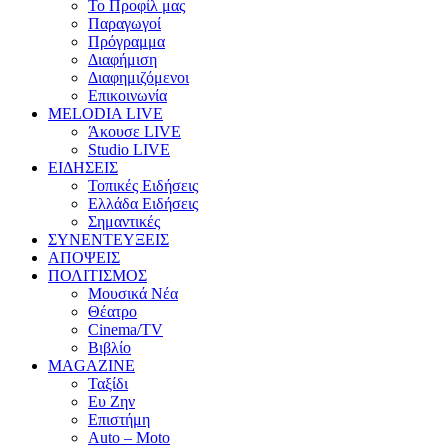
Το Προφίλ μας
Παραγωγοί
Πρόγραμμα
Διαφήμιση
Διαφημιζόμενοι
Επικοινωνία
MELODIA LIVE
Άκουσε LIVE
Studio LIVE
ΕΙΔΗΣΕΙΣ
Τοπικές Ειδήσεις
Ελλάδα Ειδήσεις
Σημαντικές
ΣΥΝΕΝΤΕΥΞΕΙΣ
ΑΠΟΨΕΙΣ
ΠΟΛΙΤΙΣΜΟΣ
Μουσικά Νέα
Θέατρο
Cinema/TV
Βιβλίο
MAGAZINE
Ταξίδι
Ευ Ζην
Επιστήμη
Auto – Moto