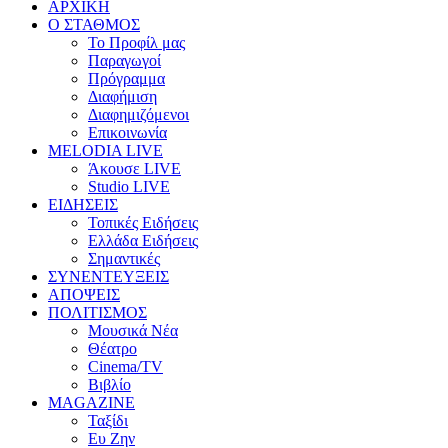
ΑΡΧΙΚΗ
Ο ΣΤΑΘΜΟΣ
Το Προφίλ μας
Παραγωγοί
Πρόγραμμα
Διαφήμιση
Διαφημιζόμενοι
Επικοινωνία
MELODIA LIVE
Άκουσε LIVE
Studio LIVE
ΕΙΔΗΣΕΙΣ
Τοπικές Ειδήσεις
Ελλάδα Ειδήσεις
Σημαντικές
ΣΥΝΕΝΤΕΥΞΕΙΣ
ΑΠΟΨΕΙΣ
ΠΟΛΙΤΙΣΜΟΣ
Μουσικά Νέα
Θέατρο
Cinema/TV
Βιβλίο
MAGAZINE
Ταξίδι
Ευ Ζην