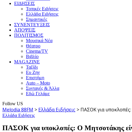
ΕΙΔΗΣΕΙΣ
Τοπικές Ειδήσεις
Ελλάδα Ειδήσεις
Σημαντικές
ΣΥΝΕΝΤΕΥΞΕΙΣ
ΑΠΟΨΕΙΣ
ΠΟΛΙΤΙΣΜΟΣ
Μουσικά Νέα
Θέατρο
Cinema/TV
Βιβλίο
MAGAZINE
Ταξίδι
Ευ Ζην
Επιστήμη
Auto – Moto
Συνταγές & Άλλα
Εδώ Γελάμε
Follow US
Melodia 88FM
>
Ελλάδα Ειδήσεις
>
ΠΑΣΟΚ για υποκλοπές: 
Ελλάδα Ειδήσεις
ΠΑΣΟΚ για υποκλοπές: Ο Μητσοτάκης είναι