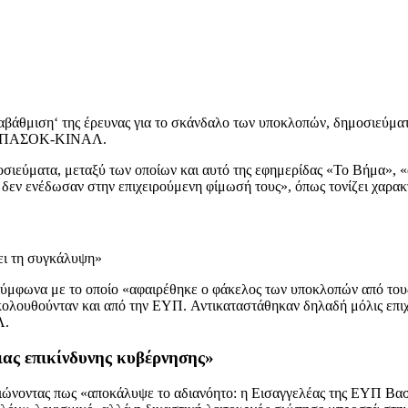
αβάθμιση‘ της έρευνας για το σκάνδαλο των υποκλοπών, δημοσιεύματ
του ΠΑΣΟΚ-ΚΙΝΑΛ.
σιεύματα, μεταξύ των οποίων και αυτό της εφημερίδας «Το Βήμα», «
 δεν ενέδωσαν στην επιχειρούμενη φίμωσή τους», όπως τονίζει χαρακ
χει τη συγκάλυψη»
σύμφωνα με το οποίο «αφαιρέθηκε ο φάκελος των υποκλοπών από του
ακολουθούνταν και από την ΕΥΠ. Αντικαταστάθηκαν δηλαδή μόλις επι
Λ.
ιας επικίνδυνης κυβέρνησης»
ημειώνοντας πως «αποκάλυψε το αδιανόητο: η Εισαγγελέας της ΕΥΠ Β