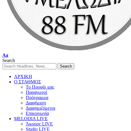
Aa
Search
ΑΡΧΙΚΗ
Ο ΣΤΑΘΜΟΣ
Το Προφίλ μας
Παραγωγοί
Πρόγραμμα
Διαφήμιση
Διαφημιζόμενοι
Επικοινωνία
MELODIA LIVE
Άκουσε LIVE
Studio LIVE