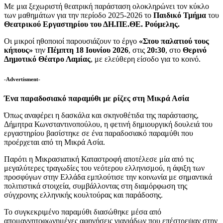
Με μια ξεχωριστή θεατρική παράσταση ολοκληρώνει τον κύκλο
των μαθημάτων για την περίοδο 2025-2026 το
Παιδικό Τμήμα
του
Θεατρικού Εργαστηρίου του ΔΗ.ΠΕ.ΘΕ. Ρούμελης.
Οι μικροί ηθοποιοί παρουσιάζουν το έργο
«Στου παλατιού τους
κήπους»
την
Πέμπτη 18 Ιουνίου 2026
, στις
20:30
, στο
Θερινό
Δημοτικό Θέατρο Λαμίας
, με ελεύθερη είσοδο για το κοινό.
-Advertisment-
Ένα παραδοσιακό παραμύθι με ρίζες στη Μικρά Ασία
Όπως αναφέρει η δασκάλα και σκηνοθέτιδα της παράστασης,
Δήμητρα Κωνσταντινοπούλου, η φετινή δημιουργική δουλειά του
εργαστηρίου βασίστηκε σε ένα παραδοσιακό παραμύθι που
προέρχεται από τη Μικρά Ασία.
Παρότι η Μικρασιατική Καταστροφή αποτέλεσε μία από τις
μεγαλύτερες τραγωδίες του νεότερου ελληνισμού, η άφιξη των
προσφύγων στην Ελλάδα εμπλούτισε την κοινωνία με σημαντικά
πολιτιστικά στοιχεία, συμβάλλοντας στη διαμόρφωση της
σύγχρονης ελληνικής κουλτούρας και παράδοσης.
Το συγκεκριμένο παραμύθι διασώθηκε μέσα από
απομαγνητοφωνημένες αφηγήσεις γιαγιάδων που επέστρεψαν στην