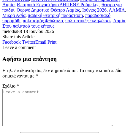
Λαμία
,
Θεατρικό Εργαστήριο ΔΗΠΕΘΕ Ρούμελης
,
θέατρο για
παιδιά
,
Θερινό Δημοτικό Θέατρο Λαμίας
,
Ιούνιος 2026
,
ΛΑΜΙΑ
,
Μικρά Ασία
,
παιδική θεατρική παράσταση
,
παραδοσιακό
παραμύθι
,
πολιτισμός Φθιώτιδα
,
πολιτιστικές εκδηλώσεις Λαμία
,
Στου παλατιού τους κήπους
melodia88
18 Ιουνίου 2026
Share this Article
Facebook
Twitter
Email
Print
Leave a comment
Αφήστε μια απάντηση
Η ηλ. διεύθυνση σας δεν δημοσιεύεται.
Τα υποχρεωτικά πεδία
σημειώνονται με
*
Σχόλιο
*