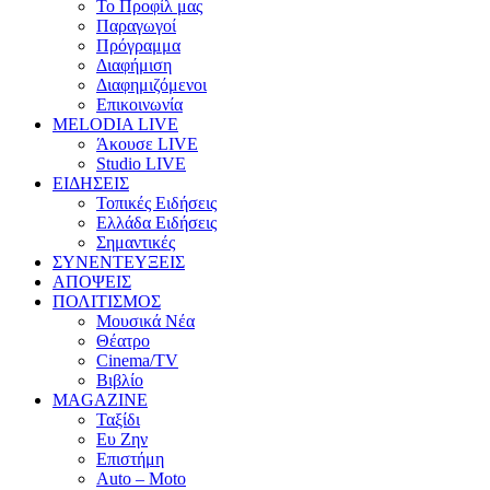
Το Προφίλ μας
Παραγωγοί
Πρόγραμμα
Διαφήμιση
Διαφημιζόμενοι
Επικοινωνία
MELODIA LIVE
Άκουσε LIVE
Studio LIVE
ΕΙΔΗΣΕΙΣ
Τοπικές Ειδήσεις
Ελλάδα Ειδήσεις
Σημαντικές
ΣΥΝΕΝΤΕΥΞΕΙΣ
ΑΠΟΨΕΙΣ
ΠΟΛΙΤΙΣΜΟΣ
Μουσικά Νέα
Θέατρο
Cinema/TV
Βιβλίο
MAGAZINE
Ταξίδι
Ευ Ζην
Επιστήμη
Auto – Moto