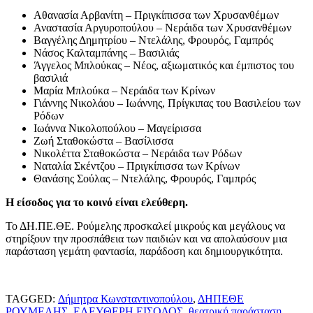
Αθανασία Αρβανίτη – Πριγκίπισσα των Χρυσανθέμων
Αναστασία Αργυροπούλου – Νεράιδα των Χρυσανθέμων
Βαγγέλης Δημητρίου – Ντελάλης, Φρουρός, Γαμπρός
Νάσος Καλταμπάνης – Βασιλιάς
Άγγελος Μπλούκας – Νέος, αξιωματικός και έμπιστος του
βασιλιά
Μαρία Μπλούκα – Νεράιδα των Κρίνων
Γιάννης Νικολάου – Ιωάννης, Πρίγκιπας του Βασιλείου των
Ρόδων
Ιωάννα Νικολοπούλου – Μαγείρισσα
Ζωή Σταθοκώστα – Βασίλισσα
Νικολέττα Σταθοκώστα – Νεράιδα των Ρόδων
Ναταλία Σκέντζου – Πριγκίπισσα των Κρίνων
Θανάσης Σούλας – Ντελάλης, Φρουρός, Γαμπρός
Η είσοδος για το κοινό είναι ελεύθερη.
Το ΔΗ.ΠΕ.ΘΕ. Ρούμελης προσκαλεί μικρούς και μεγάλους να
στηρίξουν την προσπάθεια των παιδιών και να απολαύσουν μια
παράσταση γεμάτη φαντασία, παράδοση και δημιουργικότητα.
TAGGED:
Δήμητρα Κωνσταντινοπούλου
,
ΔΗΠΕΘΕ
ΡΟΥΜΕΛΗΣ
,
ΕΛΕΥΘΕΡΗ ΕΙΣΟΔΟΣ
,
θεατρική παράσταση