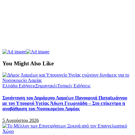
You Might Also Like
Ελλάδα Ειδήσεις
Σημαντικές
Τοπικές Ειδήσεις
Συνάντηση του Δημάρχου Λαμιέων Πανουργιά Παπαϊωάννου
με τον Υπουργό Υγείας Άδωνι Γεωργιάδη – Στο επίκεντρο η
αναβάθμιση του Νοσοκομείου Λαμίας
5 Αυγούστου 2026