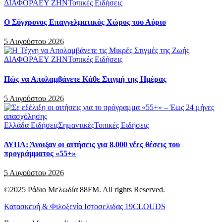
ΔΙΑΦΟΡΑ
ΕΥ ΖΗΝ
Τοπικές Ειδήσεις
Ο Σύγχρονος Επαγγελματικός Χώρος του Αύριο
5 Αυγούστου 2026
ΔΙΑΦΟΡΑ
ΕΥ ΖΗΝ
Τοπικές Ειδήσεις
Πώς να Απολαμβάνετε Κάθε Στιγμή της Ημέρας
5 Αυγούστου 2026
Ελλάδα Ειδήσεις
Σημαντικές
Τοπικές Ειδήσεις
ΔΥΠΑ: Άνοιξαν οι αιτήσεις για 8.000 νέες θέσεις του
προγράμματος «55+»
5 Αυγούστου 2026
©2025 Ράδιο Μελωδία 88FM. All rights Reserved.
Κατασκευή & Φιλοξενία Ιστοσελιδας 19CLOUDS