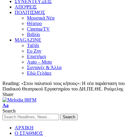
ΣΥΝΕΝΤΕΥΞΕΙΣ
ΑΠΟΨΕΙΣ
ΠΟΛΙΤΙΣΜΟΣ
Μουσικά Νέα
Θέατρο
Cinema/TV
Βιβλίο
MAGAZINE
Ταξίδι
Ευ Ζην
Επιστήμη
Auto – Moto
Συνταγές & Άλλα
Εδώ Γελάμε
Reading:
«Στου παλατιού τους κήπους»: Η νέα παράσταση του
Παιδικού Θεατρικού Εργαστηρίου του ΔΗ.ΠΕ.ΘΕ. Ρούμελης
Share
Aa
Search
ΑΡΧΙΚΗ
Ο ΣΤΑΘΜΟΣ