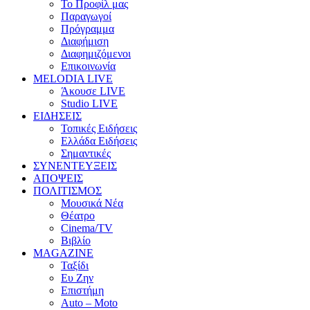
Το Προφίλ μας
Παραγωγοί
Πρόγραμμα
Διαφήμιση
Διαφημιζόμενοι
Επικοινωνία
MELODIA LIVE
Άκουσε LIVE
Studio LIVE
ΕΙΔΗΣΕΙΣ
Τοπικές Ειδήσεις
Ελλάδα Ειδήσεις
Σημαντικές
ΣΥΝΕΝΤΕΥΞΕΙΣ
ΑΠΟΨΕΙΣ
ΠΟΛΙΤΙΣΜΟΣ
Μουσικά Νέα
Θέατρο
Cinema/TV
Βιβλίο
MAGAZINE
Ταξίδι
Ευ Ζην
Επιστήμη
Auto – Moto